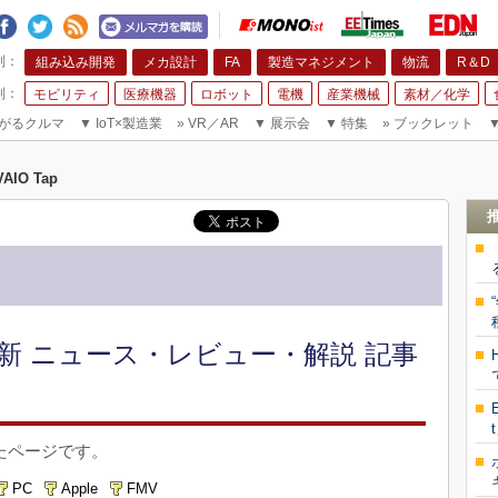
組み込み開発
メカ設計
FA
製造マネジメント
物流
R＆D
モビリティ
医療機器
ロボット
電機
産業機械
素材／化学
がるクルマ
▼
IoT×製造業
»
VR／AR
▼
展示会
▼
特集
»
ブックレット
VAIO Tap
の最新 ニュース・レビュー・解説 記事
ったページです。
PC
Apple
FMV