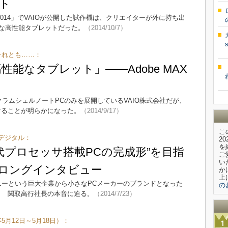
ト
 2014」でVAIOが公開した試作機は、クリエイターが外に持ち出
な高性能タブレットだった。
（2014/10/7）
 それとも……：
高性能なタブレット」――Adobe MAX
t 15EとクラムシェルノートPCのみを展開しているVAIO株式会社だが、
開することが明らかになった。
（2014/9/17）
こ
デジタル：
2
を
世代プロセッサ搭載PCの完成形”を目指
ご
い
ロングインタビュー
か
上
ソニーという巨大企業から小さなPCメーカーのブランドとなった
の
？ 関取高行社長の本音に迫る。
（2014/7/23）
5月12日～5月18日）：