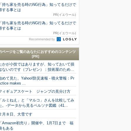
「持ち家を売る時のNG行為」知ってるだけで
得する事とは
PR(イエウール)
「持ち家を売る時のNG行為」知ってるだけで
得する事とは
PR(イエウール)
Recommended by
のページをご覧のあなたにおすすめのコンテンツ
[PR]
たかが小技ではありますが、知っておいて損
はないのです（プレゼン）：技術屋のため...
始めて見た、Yahoo!防災速報 - 噴火警報：Pr
ctice makes ...
フィギュアスケート ジャンプの見分け方
「ルミねえ」と「マルコ」さんを比較してみ
た。-データから見るペルソナ図鑑（41...
２月８日、大雪です
「Amazon初売り」開催中、1月7日まで 福
袋もある