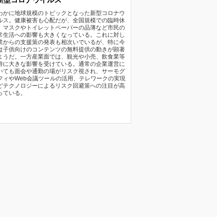
わかに地球規模のトピックとなった新型コロナウ
ルス。健康被害も心配だが、全国規模での臨時休
、マスクやトイレットペーパーの品薄など市民の
常生活への影響も大きくなっている。これに対し
業からの支援策の発表も相次いでいるが、特に今
は子供向けのコンテンツの無料提供の動きが顕著
ようだ。一方産業面では、観光や小売、飲食業等
特に大きな影響を受けている。通常の企業運営に
いても面会や通勤の場がリスク視され、サーモグ
フィやWeb会議ツールの活用、テレワークの実現
どテクノロジーによるリスク回避策への注目が高
っている。