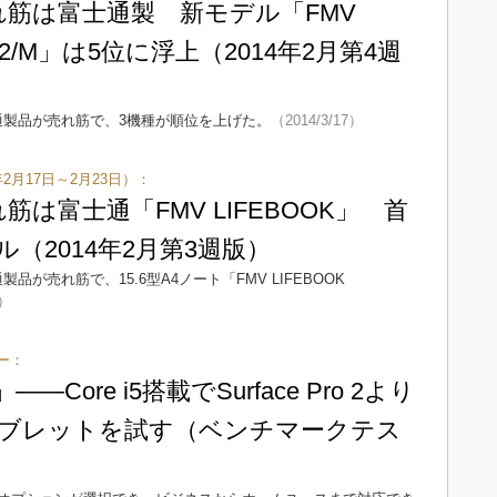
れ筋は富士通製 新モデル「FMV
H42/M」は5位に浮上（2014年2月第4週
通製品が売れ筋で、3機種が順位を上げた。
（2014/3/17）
2月17日～2月23日）：
筋は富士通「FMV LIFEBOOK」 首
ル（2014年2月第3週版）
が売れ筋で、15.6型A4ノート「FMV LIFEBOOK
0）
ー：
o」――Core i5搭載でSurface Pro 2より
wsタブレットを試す（ベンチマークテス