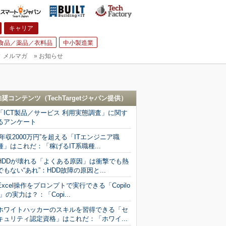
キャリア
食品／薬品／衣料品
中小製造業
▼
メルマガ
»
お知らせ
推奨コンテンツ（
TechTargetジャパン
提供）
「ICT製品／サービス 利用実態調査」に関す
るアンケート
“年収2000万円”を超える「ITエンジニア職
種」はこれだ：「稼げるIT系職種...
HDDが壊れる「よくある原因」は衝撃でも熱
でもない“あれ”：HDD故障の原因と...
Excel操作をプロンプトで実行できる「Copilo
t」の実力は？：「Copi...
ホワイトハッカーのスキルを習得できる「セ
キュリティ認定資格」はこれだ：「ホワイ...