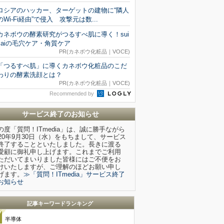
ロシアのハッカー、ターゲットの建物に“隣人
のWi-Fi経由”で侵入 攻撃元は数...
カネボウの酵素研究がつるすべ肌に導く！sui
saiの毛穴ケア・角質ケア
PR(カネボウ化粧品｜VOCE)
「つるすべ肌」に導くカネボウ化粧品のこだ
わりの酵素洗顔とは？
PR(カネボウ化粧品｜VOCE)
Recommended by
サービス終了のお知らせ
の度「質問！ITmedia」は、誠に勝手ながら
020年9月30日（水）をもちまして、サービス
終了することといたしました。長きに渡る
愛顧に御礼申し上げます。これまでご利用
ただいてまいりました皆様にはご不便をお
けいたしますが、ご理解のほどお願い申し
げます。
≫「質問！ITmedia」サービス終了
お知らせ
記事キーワードランキング
半導体