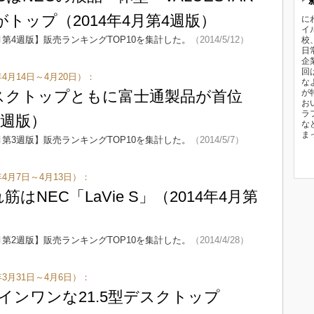
トップ（2014年4月第4週版）
に
イ
月第4週版】販売ランキングTOP10を集計した。
（2014/5/12）
校
日
企
回
4月14日～4月20日）：
な
スクトップともに富士通製品が首位
が
お
ラ
3週版）
な
ま
月第3週版】販売ランキングTOP10を集計した。
（2014/5/7）
年4月7日～4月13日）：
はNEC「LaVie S」（2014年4月第
月第2週版】販売ランキングTOP10を集計した。
（2014/4/28）
年3月31日～4月6日）：
インワンな21.5型デスクトップ