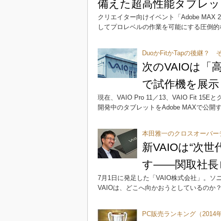
備えた超高性能タブレッ
クリエイター向けイベント「Adobe MAX
してプロレベルの作業を可能にする圧倒的
DuoかFitかTapの後継？
次のVAIOは「
で試作機を展示
現在、VAIO Pro 11／13、VAIO Fi
開発中のタブレットをAdobe MAXで公
本田雅一のクロスオーバー
新VAIOは“次
す――関取社長
7月1日に発足した「VAIO株式会社」。
VAIOは、どこへ向かおうとしているのか
PC販売ランキング（2014年