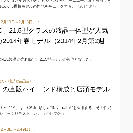
CPUやオプションが選択でき、ビジネスからホームユースまで対応でき
今回はCore i5搭載モデルの性能をチェックする。
（2014/3/7）
2月10日～2月16日）：
C、21.5型クラスの液晶一体型が人気
2014年春モデル（2014年2月第2週
NEC製品が売れ筋で、21.5型モデルが首位となった。
と知りたい（性能検証編）：
 11A」の直販ハイエンド構成と店頭モデル
t 11A」は、CPUに珍しい“Bay Trail-M”を採用する。その性能
をじっくりテストした。
（2014/2/26）
年2月3日～2月9日）：