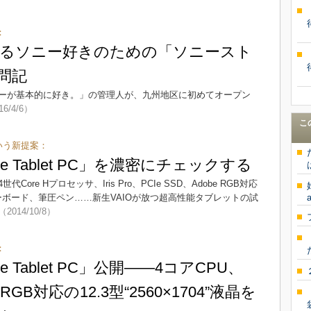
：
るソニー好きのための「ソニースト
問記
ーが基本的に好き。」の管理人が、九州地区に初めてオープン
16/4/6）
こ
いう新提案：
type Tablet PC」を濃密にチェックする
ore Hプロセッサ、Iris Pro、PCIe SSD、Adobe RGB対応
ヤレスキーボード、筆圧ペン……新生VAIOが放つ超高性能タブレットの試
a
（2014/10/8）
：
type Tablet PC」公開――4コアCPU、
be RGB対応の12.3型“2560×1704”液晶を