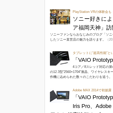
PlayStation VRの体験会も
ソニー好きによ
ア福岡天神」訪
ソニーファンならおなじみのブログ「ソニ
したソニー直営店の魅力を語ります。
（20
タブレットに“超高性能”と
「VAIO Proto
4コア／8スレッド対応の第4世代C
の12.3型“2560×1704”液晶、ワイ
作機に込められた数々のこだわりを追う。
Adobe MAX 2014で初披露
「VAIO Proto
Iris Pro、Ado