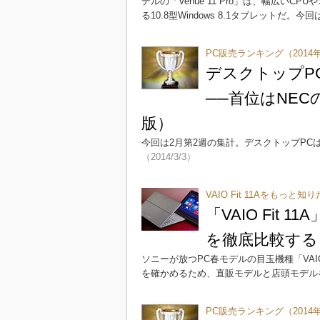
デルの「Venue 11 Pro」は、幅広い
る10.8型Windows 8.1タブレットだ。
PC販売ランキング（2014年
デスクトップP
──首位はNECの
版）
今回は2月第2週の集計。デスクトップPCは
（2014/3/3）
VAIO Fit 11Aをもっ
「VAIO Fit
を徹底比較する
ソニーが放つPC春モデルの目玉機種「VAIO Fi
を確かめるため、直販モデルと店頭モデル
PC販売ランキング（2014