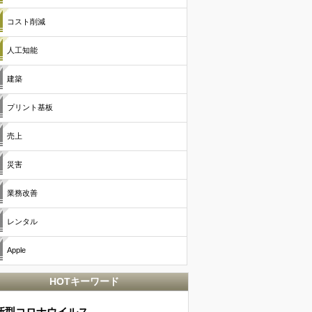
コスト削減
人工知能
建築
プリント基板
売上
災害
業務改善
レンタル
Apple
HOTキーワード
新型コロナウイルス