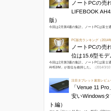
ノートPCの売
LIFEBOOK A
版）
今回は2月第4週の集計。ノートPCは富士
PC販売ランキング（2014年
ノートPCの売れ
位は15.6型モデ
今回は2月第3週の集計。ノートPCは富士通製品
AH53/M」が首位を維持した。
（2014/3/1
注目タブレット速攻レビュ
「Venue 11 Pr
安いWindo
ト編）