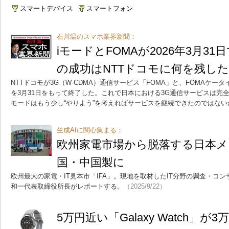
スマートデバイス
スマートフォン
石川温のスマホ業界新聞：
iモードとFOMAが2026年3月3
の成功はNTTドコモに何を残し
NTTドコモが3G（W-CDMA）通信サービス「FOMA」と、FOMAケー
を3月31日をもって終了した。これで日本における3G通信サービスは完
モードはもう少し“やりよう”を考えればサービスを継続できたのではない
生成AIに関心集まる：
欧州家電市場から脱落する日本メ
国・中国製に
欧州最大の家電・IT見本市「IFA」。現地を取材したIT分野の調査・コ
和一代表取締役所長がレポートする。
（2025/9/22）
5万円近い「Galaxy Watch」