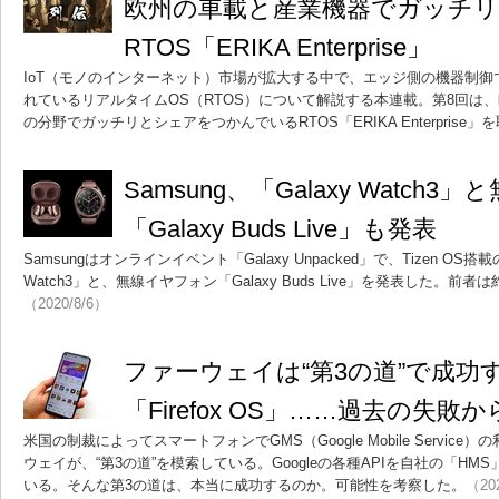
欧州の車載と産業機器でガッチ
RTOS「ERIKA Enterprise」
IoT（モノのインターネット）市場が拡大する中で、エッジ側の機器制
れているリアルタイムOS（RTOS）について解説する本連載。第8回は
の分野でガッチリとシェアをつかんでいるRTOS「ERIKA Enterprise
Samsung、「Galaxy Watch
「Galaxy Buds Live」も発表
Samsungはオンラインイベント「Galaxy Unpacked」で、Tizen OS
Watch3」と、無線イヤフォン「Galaxy Buds Live」を発表した。前者は
（2020/8/6）
ファーウェイは“第3の道”で成功す
「Firefox OS」……過去の失
米国の制裁によってスマートフォンでGMS（Google Mobile Servi
ウェイが、“第3の道”を模索している。Googleの各種APIを自社の「H
いる。そんな第3の道は、本当に成功するのか。可能性を考察した。
（20