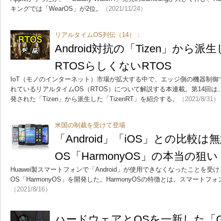
キングでは「WearOS」が2位。
（2021/11/24）
リアルタイムOS列伝（14）：
Android対抗の「Tizen」から派生
RTOSらしくないRTOS
IoT（モノのインターネット）市場が拡大する中で、エッジ側の機器制
れているリアルタイムOS（RTOS）について解説する本連載。第14回は、A
発された「Tizen」から派生した「TizenRT」を紹介する。
（2021/8/31）
米国の制裁を受けて登場
「Android」「iOS」との比較は無
OS「HarmonyOS」の本当の狙い
Huawei製スマートフォンで「Android」が使用できなくなったことを受け、
OS「HarmonyOS」を開発した。HarmonyOSの特徴とは。スマート
（2021/8/16）
ハードウェアとOSを一新した「Gala