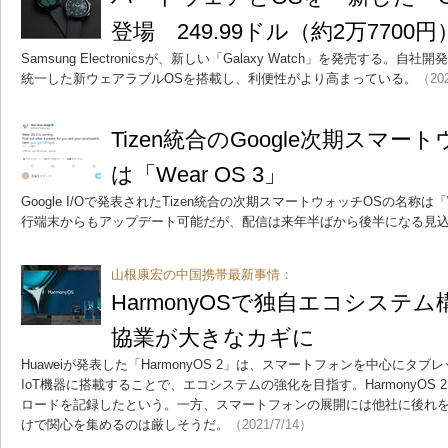
登場 249.99ドル（約2万7700
Samsung Electronicsが、新しい「Galaxy Watch」を発売する。自
統一した新ウェアラブルOSを搭載し、利便性がより高まっている。
（202
Tizen統合のGoogle次期スマ
は「Wear OS 3」
Google I/Oで発表されたTizen統合の次期スマートウォッチOSの名称は「
行端末からもアップデート可能だが、配信は来年半ばから後半になる見
山根康宏の中国携帯最新事情：
HarmonyOSで独自エコシステム
協業が大きなカギに
Huaweiが発表した「HarmonyOS 2」は、スマートフォンを中心にタ
IoT機器に搭載することで、エコシステムの強化を目指す。HarmonyOS 
ロードを記録したという。一方、スマートフォンの展開には他社に後れを
けで関心を集めるのは厳しそうだ。
（2021/7/14）