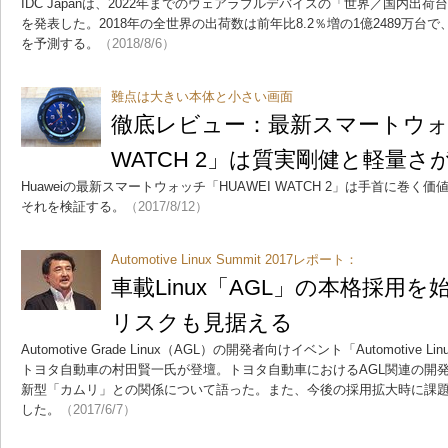
IDC Japanは、2022年までのウェアラブルデバイスの「世界／国内出
を発表した。2018年の全世界の出荷数は前年比8.2％増の1億2489万台で、
を予測する。
（2018/8/6）
難点は大きい本体と小さい画面
徹底レビュー：最新スマートウォッ
WATCH 2」は質実剛健と軽量さ
Huaweiの最新スマートウォッチ「HUAWEI WATCH 2」は手首に巻
それを検証する。
（2017/8/12）
Automotive Linux Summit 2017レポート：
車載Linux「AGL」の本格採用
リスクも見据える
Automotive Grade Linux（AGL）の開発者向けイベント「Automotive L
トヨタ自動車の村田賢一氏が登壇。トヨタ自動車におけるAGL関連の開発
新型「カムリ」との関係について語った。また、今後の採用拡大時に課
した。
（2017/6/7）