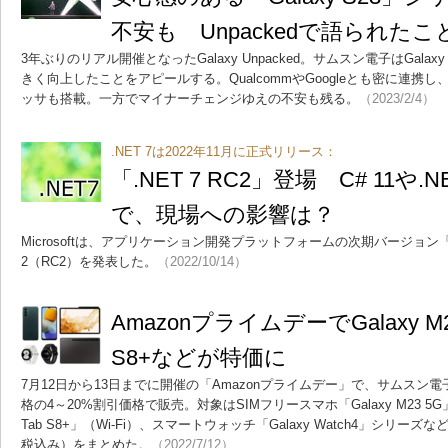
不安も Unpackedで語られたこ
3年ぶりのリアル開催となったGalaxy Unpacked。サムスン電子はGala
きく向上したことをアピールする。QualcommやGoogleとも密に連携し、G
ッサも搭載。一方でマイナーチェンジゆえの不安も残る。
（2023/2/4）
.NET 7は2022年11月に正式リリース：
「.NET 7 RC2」登場 C# 11や.
で、現場への影響は？
Microsoftは、アプリケーション開発プラットフォームの次期バージョン「.NET 7
2（RC2）を発表した。
（2022/10/14）
AmazonプライムデーでGalaxy M23
S8+などが特価に
7月12日から13日までに開催の「Amazonプライムデー」で、サムスン電子
格の4～20%割引価格で販売。対象はSIMフリースマホ「Galaxy M23 5G」や
Tab S8+」（Wi-Fi）、スマートウォッチ「Galaxy Watch4」シリ
税込み）をまとめた。
（2022/7/12）