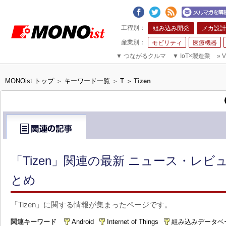
組み込み開発
メカ設計
モビリティ
医療機器
▼
つながるクルマ
▼
IoT×製造業
»
V
MONOist トップ
キーワード一覧
T
Tizen
>
>
>
「Tizen」関連の最新 ニュース・レビ
とめ
「Tizen」に関する情報が集まったページです。
関連キーワード
Android
Internet of Things
組み込みデータベ