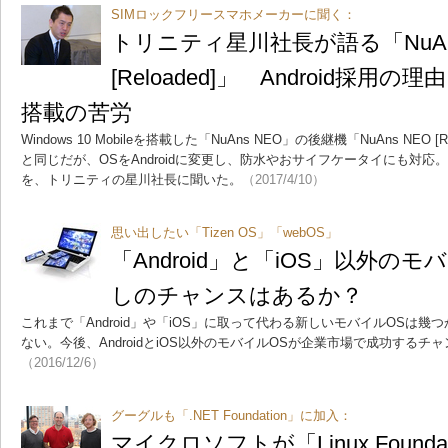
SIMロックフリースマホメーカーに聞く：
トリニティ星川社長が語る「NuAn
[Reloaded]」 Android採
搭載の苦労
Windows 10 Mobileを搭載した「NuAns NEO」の後継機「NuAns NEO
と同じだが、OSをAndroidに変更し、防水やおサイフケータイにも対
を、トリニティの星川社長に聞いた。
（2017/4/10）
思い出したい「Tizen OS」「webOS」
「Android」と「iOS」以外の
しのチャンスはあるか？
これまで「Android」や「iOS」に取って代わる新しいモバイルOSは
ない。今後、AndroidとiOS以外のモバイルOSが企業市場で成功する
（2016/12/6）
グーグルも「.NET Foundation」に加入：
マイクロソフトが「Linux Found