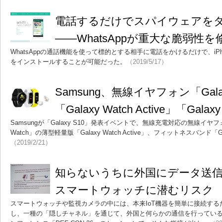
電話するだけでスパイウェアを
――WhatsAppが重大な脆弱性を
WhatsAppの通話機能を使って標的とする相手に電話をかけるだけで、iPho
をインストールすることが可能だった。
（2019/5/17）
Samsung、無線イヤフォン「Galax
「Galaxy Watch Active」「Gala
Samsungが「Galaxy S10」発表イベントで、無線充電対応の無線イヤフォン「
Watch」の薄型軽量版「Galaxy Watch Active」、フィットネスバンド「Ga
（2019/2/21）
知らないうちに外国にデータ送
スマートウォッチに潜むリスク
スマートウォッチや監視カメラの中には、本来IoT機器を簡単に接続す
し、一種の「隠しチャネル」を通じて、外国と何らかの通信を行ってい