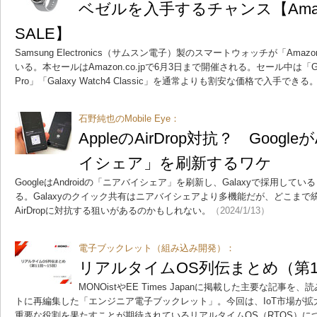
ベゼルを入手するチャンス【Ama
SALE】
Samsung Electronics（サムスン電子）製のスマートウォッチが「Am
いる。本セールはAmazon.co.jpで6月3日まで開催される。セール中は「Galaxy
Pro」「Galaxy Watch4 Classic」を通常よりも割安な価格で入手できる
石野純也のMobile Eye：
AppleのAirDrop対抗？ Google
イシェア」を刷新するワケ
GoogleはAndroidの「ニアバイシェア」を刷新し、Galaxyで採用し
る。Galaxyのクイック共有はニアバイシェアより多機能だが、どこまで統
AirDropに対抗する狙いがあるのかもしれない。
（2024/1/13）
電子ブックレット（組み込み開発）：
リアルタイムOS列伝まとめ（第1
MONOistやEE Times Japanに掲載した主要な記事
トに再編集した「エンジニア電子ブックレット」。今回は、IoT市場が
重要な役割を果たすことが期待されているリアルタイムOS（RTOS）に