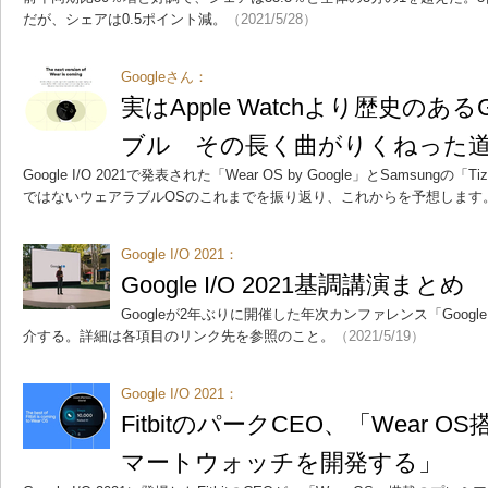
だが、シェアは0.5ポイント減。
（2021/5/28）
Googleさん：
実はApple Watchより歴史のある
ブル その長く曲がりくねった
Google I/O 2021で発表された「Wear OS by Google」とSamsun
ではないウェアラブルOSのこれまでを振り返り、これからを予想します
Google I/O 2021：
Google I/O 2021基調講演まとめ
Googleが2年ぶりに開催した年次カンファレンス「Googl
介する。詳細は各項目のリンク先を参照のこと。
（2021/5/19）
Google I/O 2021：
FitbitのパークCEO、「Wear
マートウォッチを開発する」