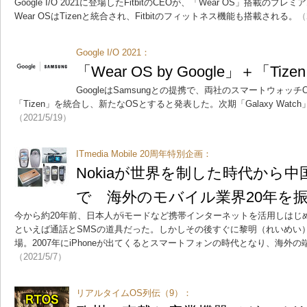
Google I/O 2021に登場したFitbitのCEOが、「Wear OS」搭載
Wear OSはTizenと統合され、Fitbitのフィットネス機能も搭載される。
（
Google I/O 2021：
「Wear OS by Google」＋「Tiz
GoogleはSamsungとの提携で、両社のスマートウォッチOS「W
「Tizen」を統合し、新たなOSとすると発表した。次期「Galaxy Watc
（2021/5/19）
ITmedia Mobile 20周年特別企画：
Nokiaが世界を制した時代から
で 海外のモバイル業界20年を
今から約20年前、日本人がiモードなど携帯インターネットを活用しはじ
といえば通話とSMSの道具だった。しかしその後すぐに黎明（れいめい
場。2007年にiPhoneが出てくるとスマートフォンの時代となり、海外
（2021/5/7）
リアルタイムOS列伝（9）：