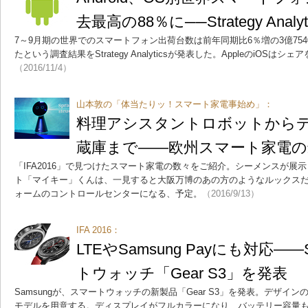
去最高の88％に──Strategy Analy
7～9月期の世界でのスマートフォン出荷台数は前年同期比6％増の3億7540万
たという調査結果をStrategy Analyticsが発表した。AppleのiOSはシ
（2016/11/4）
山本敦の「体当たりッ！スマート家電事始め」：
料理アシスタントロボットから
蔵庫まで――欧州スマート家電の
「IFA2016」で見つけたスマート家電の数々をご紹介。シーメンスが展
ト「マイキー」くんは、一見すると大阪万博のあの方のようなルックスだが、実
ォームのコントロールセンターになる、予定。
（2016/9/13）
IFA 2016：
LTEやSamsung Payにも対応――
トウォッチ「Gear S3」を発表
Samsungが、スマートウォッチの新製品「Gear S3」を発表。デザインの異なる「
モデルを用意する。ディスプレイがフルカラーになり、バッテリー容量