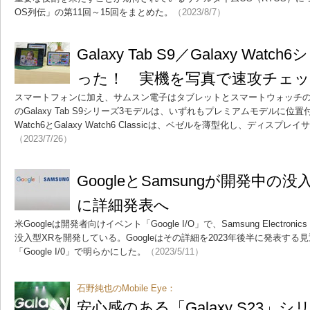
OS列伝」の第11回～15回をまとめた。
（2023/8/7）
Galaxy Tab S9／Galaxy Wa
った！ 実機を写真で速攻チェ
スマートフォンに加え、サムスン電子はタブレットとスマートウォッチ
のGalaxy Tab S9シリーズ3モデルは、いずれもプレミアムモデルに位置
Watch6とGalaxy Watch6 Classicは、ベゼルを薄型化し、ディス
（2023/7/26）
GoogleとSamsungが開発中の没
に詳細発表へ
米Googleは開発者向けイベント「Google I/O」で、Samsung Elect
没入型XRを開発している。Googleはその詳細を2023年後半に発表す
「Google I/0」で明らかにした。
（2023/5/11）
石野純也のMobile Eye：
安心感のある「Galaxy S23」