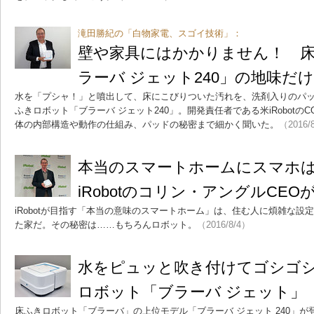
滝田勝紀の「白物家電、スゴイ技術」：
壁や家具にはかかりません！ 
ラーバ ジェット240」の地味だ
水を「プシャ！」と噴出して、床にこびりついた汚れを、洗剤入りのパ
ふきロボット「ブラーバ ジェット240」。開発責任者である米iRobot
体の内部構造や動作の仕組み、パッドの秘密まで細かく聞いた。
（2016/
本当のスマートホームにスマホ
iRobotのコリン・アングルCEOが
iRobotが目指す「本当の意味のスマートホーム」は、住む人に煩雑な設
た家だ。その秘密は……もちろんロボット。
（2016/8/4）
水をピュッと吹き付けてゴシゴ
ロボット「ブラーバ ジェット」
床ふきロボット「ブラーバ」の上位モデル「ブラーバ ジェット 240」