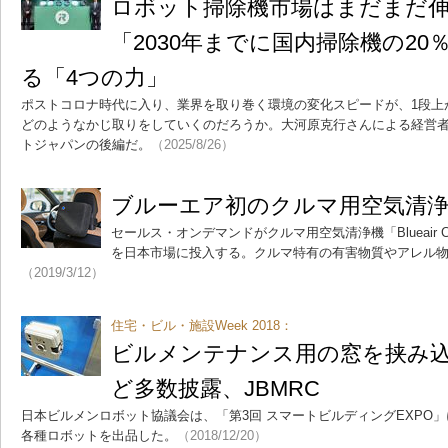
ロボット掃除機市場はまだまだ
「2030年までに国内掃除機の2
る「4つの力」
ポストコロナ時代に入り、業界を取り巻く環境の変化スピードが、1段上
どのようなかじ取りをしていくのだろうか。大河原克行さんによる経営
トジャパンの後編だ。
（2025/8/26）
ブルーエア初のクルマ用空気清浄
セールス・オンデマンドがクルマ用空気清浄機「Blueair 
を日本市場に投入する。クルマ特有の有害物質やアレル物
（2019/3/12）
住宅・ビル・施設Week 2018：
ビルメンテナンス用の窓を挟み
ど多数披露、JBMRC
日本ビルメンロボット協議会は、「第3回 スマートビルディングEXPO
各種ロボットを出品した。
（2018/12/20）