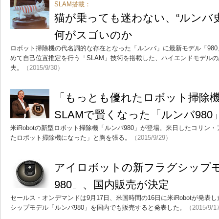
SLAM搭載：
猫が乗っても迷わない、“ルンバ史
何がスゴいのか
ロボット掃除機の代名詞的な存在となった「ルンバ」に最新モデル「98
めて自己位置推定を行う「SLAM」技術を搭載した、ハイエンドモデル
夫。
（2015/9/30）
「もっとも優れたロボット掃除
SLAMで賢くなった「ルンバ980
米iRobotの新型ロボット掃除機「ルンバ980」が登場。来日したコリン
たロボット掃除機になった」と胸を張る。
（2015/9/29）
アイロボットの新フラグシップ
980」、国内販売が決定
セールス・オンデマンドは9月17日、米国時間の16日に米iRobotが発
シップモデル「ルンバ980」を国内でも販売すると発表した。
（2015/9/1