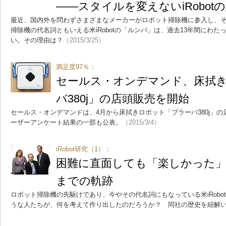
――スタイルを変えないiRobot
最近、国内外を問わずさまざまなメーカーがロボット掃除機に参入し、
掃除機の代名詞ともいえる米iRobotの「ルンバ」は、過去13年間にわ
い。その理由は？
（2015/3/25）
満足度97％：
セールス・オンデマンド、床拭
バ380j」の店頭販売を開始
セールス・オンデマンドは、4月から床拭きロボット「ブラーバ380j」
ーザーアンケート結果の一部も公表。
（2015/3/4）
iRobot研究（1）：
困難に直面しても「楽しかった」
までの軌跡
ロボット掃除機の先駆けであり、今やその代名詞にもなっている米iRobot
うな人たちが、何を考えて作り出したのだろうか？ 同社の歴史を紐解