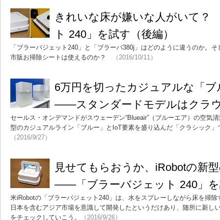
きれいな床が嫌いな人がいて？
ト 240」を試す（後編）
「ブラーバジェット240」と「ブラーバ380j」はどのように違うのか。そ
市販お掃除シートは使えるのか？
（2016/10/11）
6万円を切ったカジュアルな「ブ
――スタンダードモデルはクラ
セールス・オンデマンドがスウェーデン“Blueair”（ブルーエア）の空
型のカジュアルライン「ブルー」とIoT要素を盛り込んだ「クラシック
（2016/9/27）
見せてもらおうか、iRobotの
――「ブラーバジェット 240」
米iRobotの「ブラーバジェット240」は、水をスプレーしながら床を
日本を含むアジア市場を意識して開発したというだけあり、随所に新し
をチェックしていこう。
（2016/9/26）