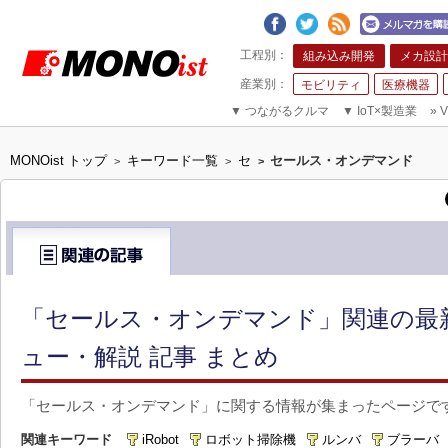
組み込み開発
メカ設計
モビリティ
医療機器
▼
つながるクルマ
▼
IoT×製造業
»
V
MONOist トップ
キーワード一覧
セ
セールス・オンデマンド
>
>
>
「セールス・オンデマンド」関連の最
ュー・解説 記事 まとめ
「セールス・オンデマンド」に関する情報が集まったページで
関連キーワード
iRobot
ロボット掃除機
ルンバ
ブラーバ