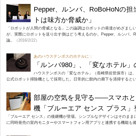
Pepper、ルンバ、RoBoHoN
トは味方か脅威か」
「ロボットが人間の脅威となる」この論調はロボットの発達がめざまし
が、実際にロボットを送り出す側はどう考えるのか。Pepper、ルンバ、R
論。
（2016/2/22）
あのハウステンボスのホテルに：
「ルンバ980」、「変なホテル
ハウステンボスの「変なホテル」（長崎県佐世保市）は、
公式ロボット掃除機として採用した。日常的に館内の廊下を清掃すると
部屋の空気を見守る――スマホと
機「ブルーエア センス プラス」
「ブルーエア センス」の後継機が登場。シンプルなデザインはそのまま
に同時発売の室内モニターやスマートフォン用アプリと連携する機能も