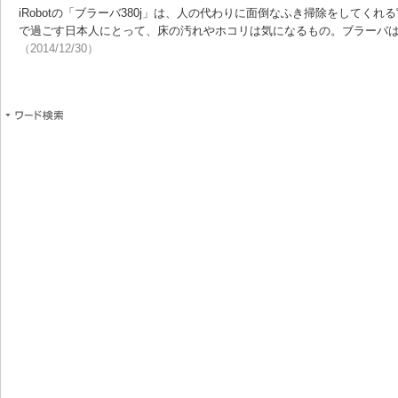
iRobotの「ブラーバ380j」は、人の代わりに面倒なふき掃除をしてくれ
で過ごす日本人にとって、床の汚れやホコリは気になるもの。ブラーバ
（2014/12/30）