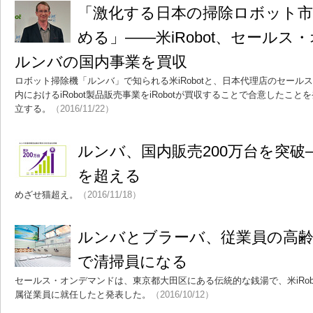
「激化する日本の掃除ロボット市
める」――米iRobot、セール
ルンバの国内事業を買収
ロボット掃除機「ルンバ」で知られる米iRobotと、日本代理店のセールス
内におけるiRobot製品販売事業をiRobotが買収することで合意したことを
立する。
（2016/11/22）
ルンバ、国内販売200万台を突
を超える
めざせ猫超え。
（2016/11/18）
ルンバとブラーバ、従業員の高齢
で清掃員になる
セールス・オンデマンドは、東京都大田区にある伝統的な銭湯で、米iRob
属従業員に就任したと発表した。
（2016/10/12）