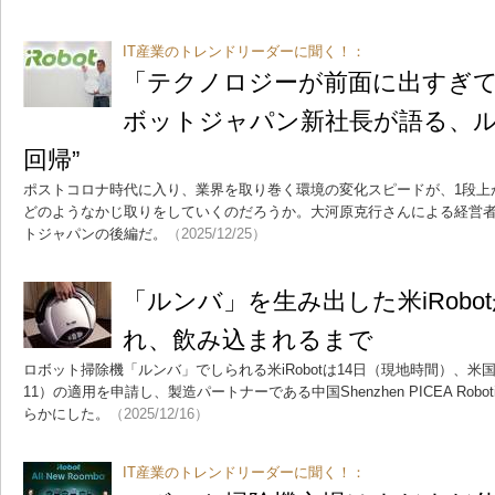
IT産業のトレンドリーダーに聞く！：
「テクノロジーが前面に出すぎ
ボットジャパン新社長が語る、ル
回帰”
ポストコロナ時代に入り、業界を取り巻く環境の変化スピードが、1段上
どのようなかじ取りをしていくのだろうか。大河原克行さんによる経営
トジャパンの後編だ。
（2025/12/25）
「ルンバ」を生み出した米iRobo
れ、飲み込まれるまで
ロボット掃除機「ルンバ」でしられる米iRobotは14日（現地時間）、米
11）の適用を申請し、製造パートナーである中国Shenzhen PICEA Rob
らかにした。
（2025/12/16）
IT産業のトレンドリーダーに聞く！：