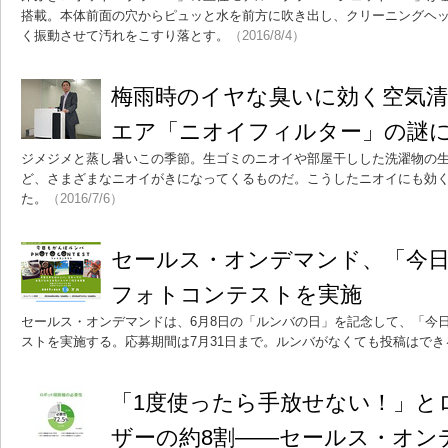
搭載。本体前面の穴からピュッと水を前方に吹き出し、クリーニングヘ
く振動させて汚れをこすり落とす。
（2016/8/4）
梅雨時のイヤな臭いに効く空気清
エア「ニオイフィルター」の謎
ジメジメと蒸し暑いこの季節。生ゴミのニオイや部屋干しした洗濯物の
ど、さまざまなニオイがきになってくるものだ。こうしたニオイにも効く
た。
（2016/7/6）
セールス・オンデマンド、「今
フォトコンテストを実施
セールス・オンデマンドは、6月8日の「ルンバの日」を記念して、「今
ストを実施する。応募期間は7月31日まで。ルンバがなくても投稿はでき
「1度使ったら手放せない！」と
ザーの約8割――セールス・オン