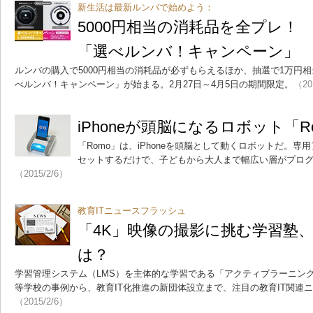
新生活は最新ルンバで始めよう：
5000円相当の消耗品を全プレ
「選べルンバ！キャンペーン」
ルンバの購入で5000円相当の消耗品が必ずもらえるほか、抽選で1万円
べルンバ！キャンペーン」が始まる。2月27日～4月5日の期間限定。
（20
iPhoneが頭脳になるロボット「
「Romo」は、iPhoneを頭脳として動くロボットだ。専用
セットするだけで、子どもから大人まで幅広い層がプロ
（2015/2/6）
教育ITニュースフラッシュ
「4K」映像の撮影に挑む学習塾
は？
学習管理システム（LMS）を主体的な学習である「アクティブラーニン
等学校の事例から、教育IT化推進の新団体設立まで、注目の教育IT関連
（2015/2/6）