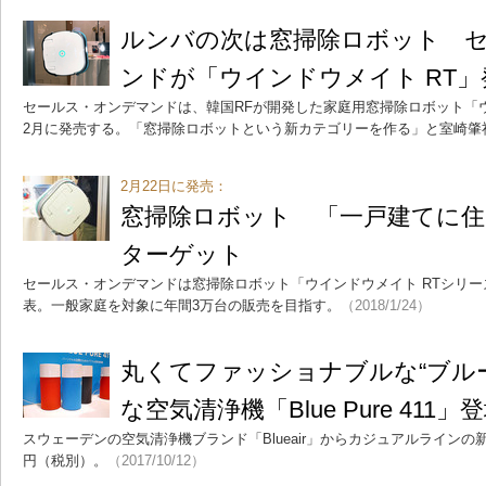
ルンバの次は窓掃除ロボット 
ンドが「ウインドウメイト RT」
セールス・オンデマンドは、韓国RFが開発した家庭用窓掃除ロボット「ウ
2月に発売する。「窓掃除ロボットという新カテゴリーを作る」と室崎肇
2月22日に発売：
窓掃除ロボット 「一戸建てに住
ターゲット
セールス・オンデマンドは窓掃除ロボット「ウインドウメイト RTシリー
表。一般家庭を対象に年間3万台の販売を目指す。
（2018/1/24）
丸くてファッショナブルな“ブル
な空気清浄機「Blue Pure 411」
スウェーデンの空気清浄機ブランド「Blueair」からカジュアルラインの新
円（税別）。
（2017/10/12）