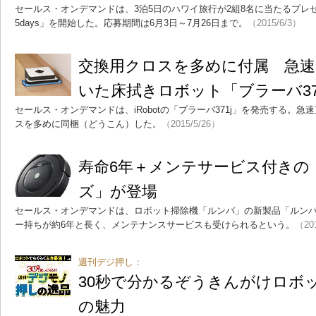
セールス・オンデマンドは、3泊5日のハワイ旅行が2組8名に当たるプレゼントキ
5days」を開始した。応募期間は6月3日～7月26日まで。
（2015/6/3）
交換用クロスを多めに付属 急
いた床拭きロボット「ブラーバ37
セールス・オンデマンドは、iRobotの「ブラーバ371j」を発売する。
スを多めに同梱（どうこん）した。
（2015/5/26）
寿命6年＋メンテサービス付きの「
ズ」が登場
セールス・オンデマンドは、ロボット掃除機「ルンバ」の新製品「ルンバ
ー持ちが約6年と長く、メンテナンスサービスも受けられるという。
（20
週刊デジ押し：
30秒で分かるぞうきんがけロボッ
の魅力