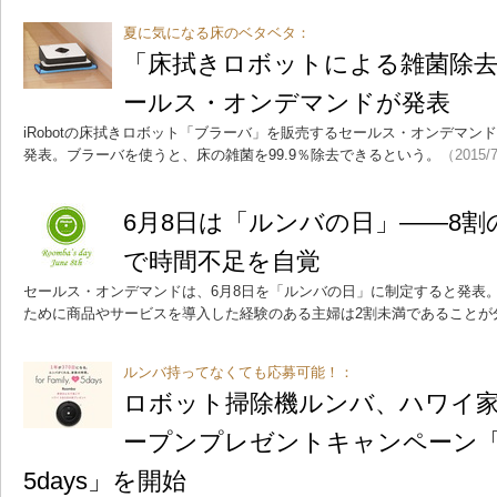
夏に気になる床のベタベタ：
「床拭きロボットによる雑菌除去率
ールス・オンデマンドが発表
iRobotの床拭きロボット「ブラーバ」を販売するセールス・オンデマン
発表。ブラーバを使うと、床の雑菌を99.9％除去できるという。
（2015/
6月8日は「ルンバの日」――8
で時間不足を自覚
セールス・オンデマンドは、6月8日を「ルンバの日」に制定すると発表。
ために商品やサービスを導入した経験のある主婦は2割未満であることが
ルンバ持ってなくても応募可能！：
ロボット掃除機ルンバ、ハワイ
ープンプレゼントキャンペーン「for 
5days」を開始