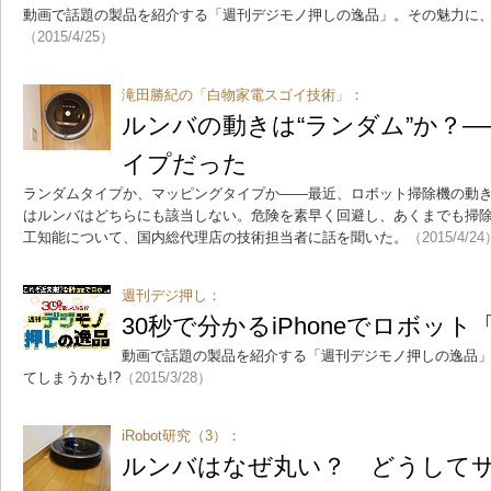
動画で話題の製品を紹介する「週刊デジモノ押しの逸品」。その魅力に、
（2015/4/25）
滝田勝紀の「白物家電スゴイ技術」：
ルンバの動きは“ランダム”か？―
イプだった
ランダムタイプか、マッピングタイプか――最近、ロボット掃除機の動き
はルンバはどちらにも該当しない。危険を素早く回避し、あくまでも掃
工知能について、国内総代理店の技術担当者に話を聞いた。
（2015/4/24
週刊デジ押し：
30秒で分かるiPhoneでロボット
動画で話題の製品を紹介する「週刊デジモノ押しの逸品
てしまうかも!?
（2015/3/28）
iRobot研究（3）：
ルンバはなぜ丸い？ どうしてサ