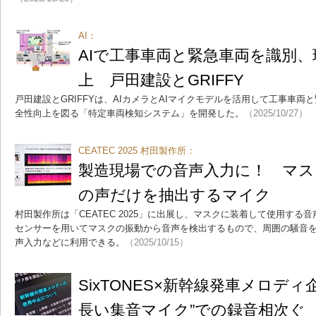
AI：
AIで工事車両と緊急車両を識別
上 戸田建設とGRIFFY
戸田建設とGRIFFYは、AIカメラとAIマイクモデルを活用して工事車
全性向上を図る「特定車両検知システム」を開発した。
（2025/10/27）
CEATEC 2025 村田製作所：
製造現場での音声入力に！ マス
の声だけを抽出するマイク
村田製作所は「CEATEC 2025」に出展し、マスクに装着して使用す
センサーを用いてマスクの振動から音声を検出するもので、周囲の騒音
声入力などに利用できる。
（2025/10/15）
SixTONES×新幹線発車メロデ
長い集音マイク”での録音相次ぐ