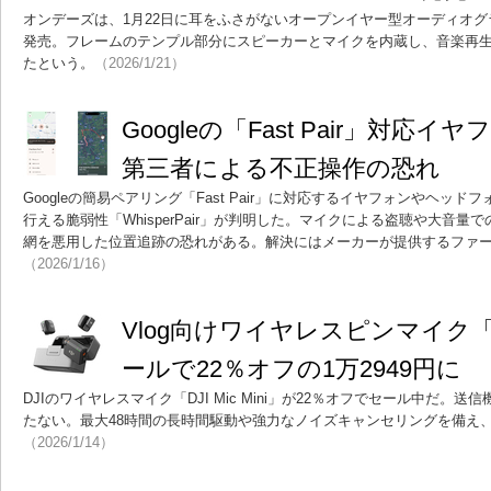
オンデーズは、1月22日に耳をふさがないオープンイヤー型オーディオグラス「
発売。フレームのテンプル部分にスピーカーとマイクを内蔵し、音楽再
たという。
（2026/1/21）
Googleの「Fast Pair」対
第三者による不正操作の恐れ
Googleの簡易ペアリング「Fast Pair」に対応するイヤフォンやヘッ
行える脆弱性「WhisperPair」が判明した。マイクによる盗聴や大音量での
網を悪用した位置追跡の恐れがある。解決にはメーカーが提供するファ
（2026/1/16）
Vlog向けワイヤレスピンマイク「DJI
ールで22％オフの1万2949円に
DJIのワイヤレスマイク「DJI Mic Mini」が22％オフでセール中だ。
たない。最大48時間の長時間駆動や強力なノイズキャンセリングを備え
（2026/1/14）