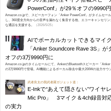
PowerConf」が29％オフの9990
Amazon.co.jpで、スピーカーフォン「Anker PowerConf」がタイ
し、360度全方向からの音声を漏れなく集音する他、エコーキャンセリ
な通話を支援する。
（2026/5/25）
AIでボーカルカットできるマイ
「Anker Soundcore Rave 
オフの3万9990円に
Amazon.co.jpのタイムセールにて、AnkerのBluetoothスピーカー「Anker S
の3万9990円で登場。AI機能によるボーカル除去や最大200Wの迫力サ
武者良太の我武者羅ガジェット道：
E-Inkで“あえて隠さない”ワイヤレス
Mic Pro」 3マイク＆4ch録
の実力