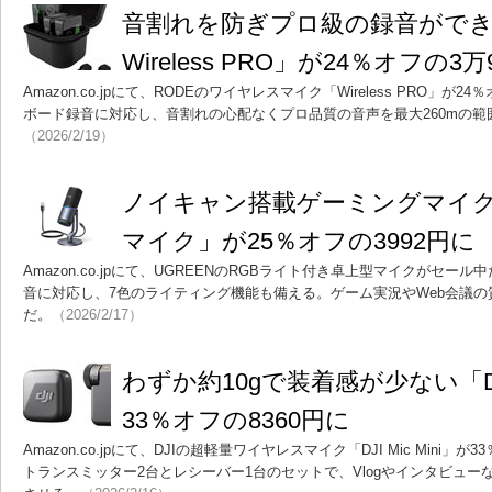
音割れを防ぎプロ級の録音ができ
Wireless PRO」が24％オフの3万
Amazon.co.jpにて、RODEのワイヤレスマイク「Wireless PRO」が24％
ボード録音に対応し、音割れの心配なくプロ品質の音声を最大260mの範
（2026/2/19）
ノイキャン搭載ゲーミングマイク「
マイク」が25％オフの3992円に
Amazon.co.jpにて、UGREENのRGBライト付き卓上型マイクがセール中だ
音に対応し、7色のライティング機能も備える。ゲーム実況やWeb会議
だ。
（2026/2/17）
わずか約10gで装着感が少ない「DJI 
33％オフの8360円に
Amazon.co.jpにて、DJIの超軽量ワイヤレスマイク「DJI Mic Min
トランスミッター2台とレシーバー1台のセットで、Vlogやインタビュー