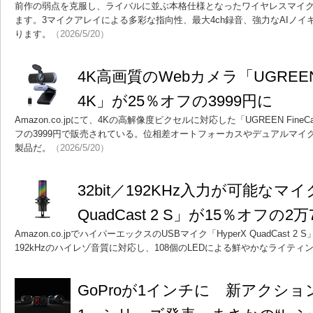
前作の弱点を克服し、ライバルに並ぶ本格仕様となったワイヤレスマイク「Inst
ます。3マイクアレイによる多彩な指向性、最大4ch録音、強力なAIノ
ります。
（2026/5/20）
4K高画質のWebカメラ「UGREEN Fi
4K」が25％オフの3999円に
Amazon.co.jpにて、4Kの高解像度ピクセルに対応した「UGREEN FineCa
フの3999円で販売されている。位相差オートフォーカスやデュアルマイ
製品だ。
（2026/5/20）
32bit／192KHz入力が可能なマイク
QuadCast 2 S」が15％オフの2万
Amazon.co.jpでハイパーエックスのUSBマイク「HyperX QuadCast 2
192kHzのハイレゾ音質に対応し、108個のLEDによる鮮やかなライテ
GoProが1インチに 新アクション