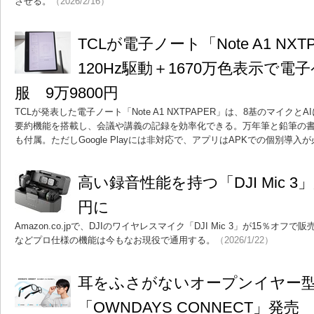
させる。
（2026/2/16）
TCLが電子ノート「Note A1 NX
120Hz駆動＋1670万色表示で
服 9万9800円
TCLが発表した電子ノート「Note A1 NXTPAPER」は、8基のマイク
要約機能を搭載し、会議や講義の記録を効率化できる。万年筆と鉛筆の書き味
も付属。ただしGoogle Playには非対応で、アプリはAPKでの個別導入
高い録音性能を持つ「DJI Mic 3
円に
Amazon.co.jpで、DJIのワイヤレスマイク「DJI Mic 3」が15％オフで
などプロ仕様の機能は今もなお現役で通用する。
（2026/1/22）
耳をふさがないオープンイヤー
「OWNDAYS CONNECT」発売 