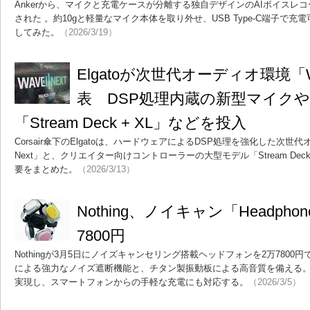
Ankerから、マイクと充電ケースが分離する独自デザインのAIボイスレコーダー
された 。約10gと軽量なマイク本体を取り外せ、USB Type-C端子で
してみた。
（2026/3/19）
Elgatoが次世代オーディオ環境「Wa
表 DSP処理内蔵の新型マイク
「Stream Deck + XL」などを投入
Corsair傘下のElgatoは、ハードウェアによるDSP処理を強化した次世
Next」と、クリエイター向けコントローラーの大型モデル「Stream Dec
要をまとめた。
（2026/3/13）
Nothing、ノイキャン「Headphon
7800円
Nothingが3月5日にノイズキャンセリング搭載ヘッドフォンを2万7800
による強力なノイズ遮断機能と、チタン製振動板による高音質を備える。
実現し、スマートフォンからの手軽な充電にも対応する。
（2026/3/5）