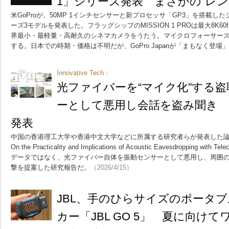
1」シリーズ発表 まさかの“レン
米GoProが、50MP 1インチセンサーと新プロセッサ「GP3」を搭載したシ
ーズ3モデルを発表した。フラッグシップのMISSION 1 PROは最大8K60f
界最小・最軽量・高耐久のシネマカメラをうたう。マイクロフォーサー
する。日本での時期・価格は不明だが、GoPro Japanが「まもなく登
Innovative Tech：
光ファイバーを“マイク化”する
ーとして悪用し会話を盗み聞き 
発表
中国の香港理工大学や香港中文大学などに所属する研究者らが発表した論文「Hiding an
On the Practicality and Implications of Acoustic Eavesdropping with
データではなく、光ファイバー自体を振動センサーとして悪用し、周囲
撃を提案した研究報告だ。
（2026/4/15）
JBL、手のひらサイズのポータブルB
カー「JBL GO 5」 夏に向け