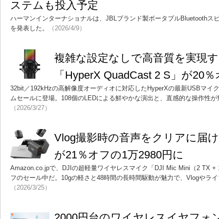
ステムも投入予定
ハーマンインターナショナルは、JBLブランド製ポータブルBluetoothスピ
を発表した。
（2026/4/9）
複雑な設定なしで高音質を実現す
「HyperX QuadCast 2 S」が2
32bit／192kHzの高解像度オーディオに対応したHyperXの最新USBマイク「Q
ムセールに登場。108個のLEDによる鮮やかな演出と、直感的な操作性
（2026/3/27）
Vlog撮影時の音声をクリアに届ける「D
が21％オフの1万2980円に
Amazon.co.jpで、DJIの超軽量ワイヤレスマイク「DJI Mic Mini（2 TX
フのセール中だ。10gの軽さと48時間の長時間駆動が魅力で、Vlogやラ
（2026/3/25）
2000円台のワイヤレスイヤフォン「R