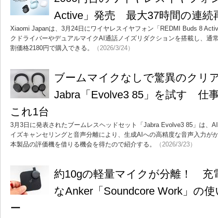
Active」発売 最大37時間の連続
Xiaomi Japanは、3月24日にワイヤレスイヤフォン「REDMI Buds 8 Ac
クドライバーやデュアルマイクAI通話ノイズリダクションを搭載し、通常2
割価格2180円で購入できる。
（2026/3/24）
ブームマイクなしで驚異のクリ
Jabra「Evolve3 85」を試
これ1台
3月3日に発表されたブームレスヘッドセット「Jabra Evolve3 85」は、AI技術
イズキャンセリングと音声分離により、生成AIへの高精度な音声入力が
本製品の評価機を借りる機会を得たので紹介する。
（2026/3/23）
約10gの軽量マイクが分離！ 
なAnker「Soundcore Wor
ー