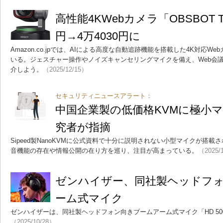
高性能4KWebカメラ「OBSBOT TI
円→4万4030円に
Amazon.co.jpでは、AIによる高度な自動追跡機能を搭載した4K対応
いる。ジェスチャー操作やノイズキャンセリングマイクを備え、Web会
介しよう。
（2025/12/15）
セキュリティニュースアラート：
中国企業製の低価格KVMに極小
究者が指摘
Sipeed製NanoKVMに公式資料で十分に説明されない小型マイクが搭
音機能の存在や情報公開の在り方を巡り、注目が高まっている。
（2025/
ゼンハイザー、同社製ヘッドフ
ーム式マイク
ゼンハイザーは、同社製ヘッドフォン向きブームアーム式マイク「HD 500
（2025/10/28）