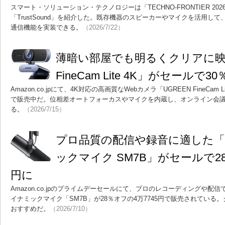
スマート・ソリューション・テクノロジーは「TECHNO-FRONTIER 2
「TrustSound」を紹介した。既存機器のスピーカーやマイクを活用し
通信機能を実装できる。
（2026/7/22）
薄暗い部屋でも明るくクリアに映せ
FineCam Lite 4K」がセールで
Amazon.co.jpにて、4K対応の高画質なWebカメラ「UGREEN FineCam
で販売中だ。位相差オートフォーカスやマイクを内蔵し、オンライン会
る。
（2026/7/15）
プロ品質の配信や録音に適した「S
ックマイク SM7B」がセールで28
円に
Amazon.co.jpのプライムデーセールにて、プロのレコーディングや配
イナミックマイク「SM7B」が28％オフの4万7745円で販売されてい
おすすめだ。
（2026/7/10）