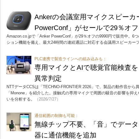
Ankerの会議室用マイクスピーカー
PowerConf」がセールで29％オフ
Amazon.co.jpで「Anker PowerConf」が29％オフの9990円で販
ション機能を備え、最大24時間の連続通話に対応する会議用スピーカー
PLC連携で製造ラインへの組み込みも：
専用マイクとAIで聴覚官能検査を
異常判定
NTTデータCCSは「TECHNO-FRONTIER 2026」で、製品の動作
「Monone」を紹介した。接触式の専用マイクで周囲の騒音の影響を抑え
いを分析する。
（2026/7/27）
通信範囲の制御も可能：
無線チップ不要、「音」でデータ
器に通信機能を追加