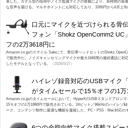
表した。カナル型の採用やノイズ低減マイクの搭載により、長時間の装
な音声を届ける。マルチポイントにも対応しており、3280円から6月上
口元にマイクを近づけられる骨
フォン「Shokz OpenComm2 
フの2万3618円に
Amazon.co.jpのスマイル Saleにて、骨伝導ヘッドセットのShokz Open
で販売中だ。ノイズキャンセリングマイクや最大16時間の連続通話に対応
したモデルとなっている。
（2026/5/27）
ハイレゾ録音対応のUSBマイク「Hyp
がタイムセールで15％オフの1万1
Amazon.co.jpのタイムセールにおいて、HyperXのUSBスタンドアロンマイ
15％オフの1万1880円で販売されている。24ビット／96kHzのハイレ
ーク、コンテンツ制作に最適な機能を凝縮した、PC・PS5・Mac対応の
6つの全指向性マイク搭載スピーカ