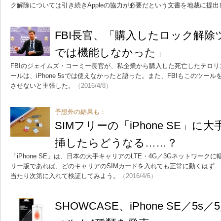
ク解除については引き続きAppleの協力が必要だという文書を地裁に提出
FBI長官、「購入したロック解除ツール
では機能しなかった」
FBIのジェイムズ・コーミー長官が、私企業から購入した死亡したテロリスト
ールは、iPhone 5sでは使えなかったと語った。また、FBIもこのツ
させないと主張した。
（2016/4/8）
予想外の結果も：
SIMフリーの「iPhone SE」に
挿したらどうなる……？
「iPhone SE」は、日本の大手キャリアのLTE・4G／3Gネットワーク
リー版であれば、どのキャリアのSIMカードを入れても正常に動くはず…
当たり次第に入れて検証してみよう。
（2016/4/6）
SHOWCASE、iPhone SE／5