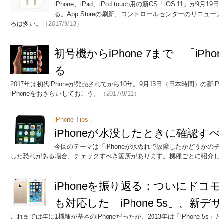
iPhone、iPad、iPod touch用の新OS「iOS 11」が
る。App Storeの刷新、コントロールセンターのリニュー
ろは多い。
（2017/9/13）
初号機からiPhone 7まで 「iPh
る
2017年は初代iPhoneが発売されてから10年。9月13日（日本時間）の新
iPhoneをおさらいしておこう。
（2017/9/11）
iPhone Tips：
iPhoneが水没したときに確認す
今回のテーマは「iPhoneが水ぬれで故障したかどうかのチ
した恐れがある場合、チェックすべき箇所があります。機種ごとに紹介
iPhoneを振り返る：ついにドコモが
も対応した「iPhone 5s」、新
これまでは年に1機種が基本のiPhoneだったが、2013年は「iPhone 5s」