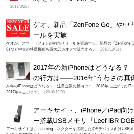
（2017/3/23）
ゲオ、新品「ZenFone Go」
ールを実施
ゲオが、スマートフォンの初売りセールを実施する。新品の「ZenFone Go」を
6sなど中古の特選機種も最大23％オフで販売する。
（2016/12/31）
2017年の新iPhoneはどうなる？ 
の行方は――2016年“うわさの真
来年のiPhoneはどうなる？ 注目企業の動向は？ 2016年に上がったI
2017年を占います。
（2016/12/30）
アーキサイト、iPhone／iPad向けL
ー搭載USBメモリ「Leef iBRID
アーキサイトは、Lightningコネクターを搭載したiOSデバイス向けUSBメモリ