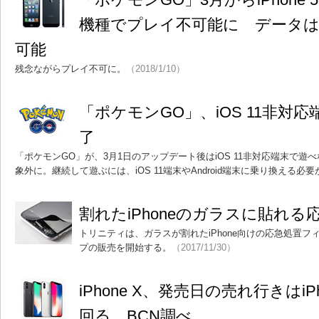
機種でプレイ不可能に データ
可能
残念ながらプレイ不可に。
（2018/1/10）
「ポケモンGO」、iOS 11非対
了
「ポケモンGO」が、3月1日のアップデート後はiOS 11非対応端末で遊べなく
象外に。継続して遊ぶには、iOS 11端末やAndroid端末に乗り換える必
割れたiPhoneのガラスに貼れ
トリニティは、ガラスが割れたiPhone向けの応急処置フィル
プの販売を開始する。
（2017/11/30）
iPhone X、発売日の売れ行きはiPho
回る BCN調べ