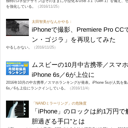
独特のJ字型デザインはそのままに小型化＆USB 3.1（Gen 1）を備え
を強化している。
（2016/11/25）
太田智美がなんかやる：
iPhoneで撮影、Premiere Pro
ン・ゴジラ」を再現してみた
やるしかない。
（2016/11/25）
ムスビーの10月中古携帯／ス
iPhone 6s／6が上位に
2016年10月の中古携帯／スマホランキングが発表。iPhone 5sが人気を集
6s／6も上位にランクインしている。
（2016/11/4）
「NANDミラーリング」の危険度
「iPhone」のロックは約1万円
胆過ぎる手口”とは