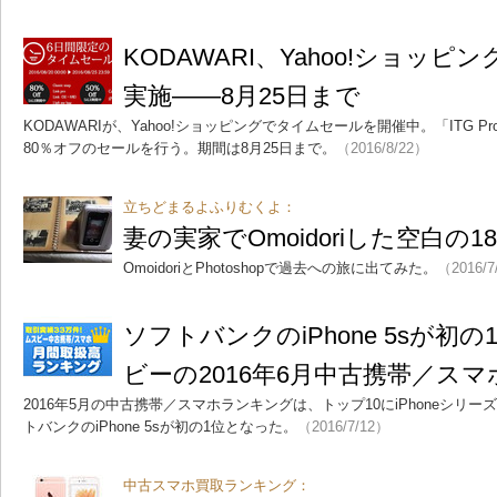
KODAWARI、Yahoo!ショッ
実施――8月25日まで
KODAWARIが、Yahoo!ショッピングでタイムセールを開催中。「ITG Pro
80％オフのセールを行う。期間は8月25日まで。
（2016/8/22）
立ちどまるよふりむくよ：
妻の実家でOmoidoriした空白の
OmoidoriとPhotoshopで過去への旅に出てみた。
（2016/7
ソフトバンクのiPhone 5sが初
ビーの2016年6月中古携帯／ス
2016年5月の中古携帯／スマホランキングは、トップ10にiPhoneシリ
トバンクのiPhone 5sが初の1位となった。
（2016/7/12）
中古スマホ買取ランキング：