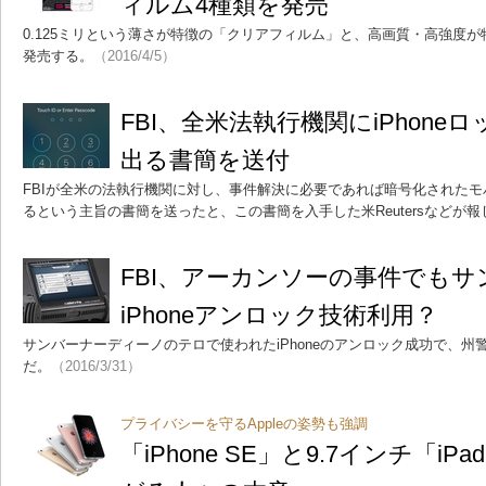
ィルム4種類を発売
0.125ミリという薄さが特徴の「クリアフィルム」と、高画質・高強度が
発売する。
（2016/4/5）
FBI、全米法執行機関にiPhon
出る書簡を送付
FBIが全米の法執行機関に対し、事件解決に必要であれば暗号化された
るという主旨の書簡を送ったと、この書簡を入手した米Reutersなどが報
FBI、アーカンソーの事件でもサ
iPhoneアンロック技術利用？
サンバーナーディーノのテロで使われたiPhoneのアンロック成功で、州
だ。
（2016/3/31）
プライバシーを守るAppleの姿勢も強調
「iPhone SE」と9.7インチ「iP