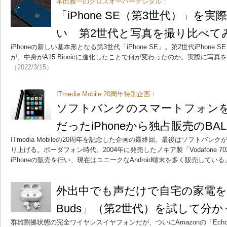
本田雅一のクロスオーバーデジタル：
「iPhone SE（第3世代）」を
い 第2世代と写真を撮り比べて
iPhoneの新しい基本形となる第3世代「iPhone SE」。第2世代iPhon
が、中身がA15 Bionicに進化したことで何が変わったのか。実際に写
（2022/3/15）
ITmedia Mobile 20周年特別企画：
ソフトバンクのスマートフォン
だったiPhoneから独占販売のBALM
ITmedia Mobileの20周年を記念した企画の最終回。最後はソフトバ
り上げる。ボーダフォン時代、2004年に発売したノキア製「Vodafone 
iPhoneの販売を行い、現在はユニークなAndroid端末を多く販売している
外出中でも声だけで自宅の家電を操
Buds」（第2世代）を試して分
群雄割拠状態の完全ワイヤレスイヤフォンだが、ついにAmazonの「Echo