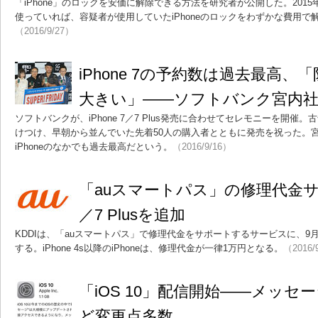
「iPhone」のロックを安価に解除できる方法を研究者が公開した。2015
使っていれば、容疑者が使用していたiPhoneのロックをわずかな費用
（2016/9/27）
iPhone 7の予約数は過去最高、「
大きい」――ソフトバンク宮内
ソフトバンクが、iPhone 7／7 Plus発売に合わせてセレモニーを開
けつけ、早朝から並んでいた先着50人の購入者とともに発売を祝った。
iPhoneのなかでも過去最高だという。
（2016/9/16）
「auスマートパス」の修理代金サポー
／7 Plusを追加
KDDIは、「auスマートパス」で修理代金をサポートするサービスに、9月16日か
する。iPhone 4s以降のiPhoneは、修理代金が一律1万円となる。
（2016/
「iOS 10」配信開始――メッセー
ど変更点多数