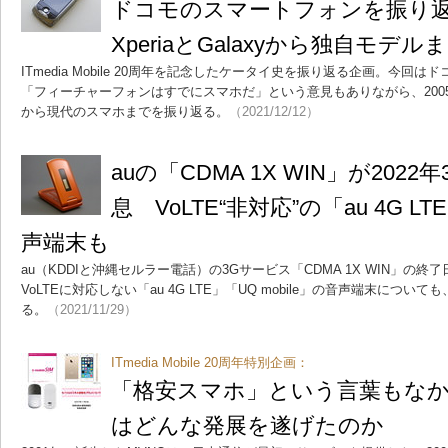
ドコモのスマートフォンを振り
XperiaとGalaxyから独自モデル
ITmedia Mobile 20周年を記念したケータイ史を振り返る企画。今
「フィーチャーフォンはすでにスマホだ」という意見もありながら、2005年に登
から現代のスマホまでを振り返る。
（2021/12/12）
auの「CDMA 1X WIN」が202
息 VoLTE“非対応”の「au 4G LTE
声端末も
au（KDDIと沖縄セルラー電話）の3Gサービス「CDMA 1X WIN」の終了
VoLTEに対応しない「au 4G LTE」「UQ mobile」の音声端末につ
る。
（2021/11/29）
ITmedia Mobile 20周年特別企画：
「格安スマホ」という言葉もなか
はどんな発展を遂げたのか