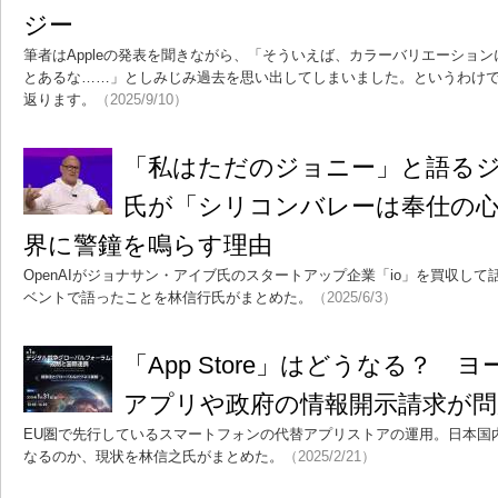
ジー
筆者はAppleの発表を聞きながら、「そういえば、カラーバリエーショ
とあるな……」としみじみ過去を思い出してしまいました。というわけで
返ります。
（2025/9/10）
「私はただのジョニー」と語る
氏が「シリコンバレーは奉仕の心
界に警鐘を鳴らす理由
OpenAIがジョナサン・アイブ氏のスタートアップ企業「io」を買収し
ベントで語ったことを林信行氏がまとめた。
（2025/6/3）
「App Store」はどうなる？
アプリや政府の情報開示請求が問
EU圏で先行しているスマートフォンの代替アプリストアの運用。日本国内での
なるのか、現状を林信之氏がまとめた。
（2025/2/21）