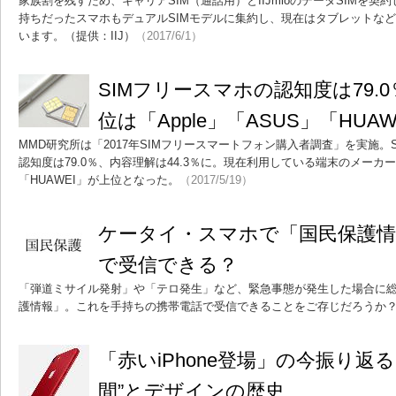
家族割を残すため、キャリアSIM（通話用）とIIJmioのデータSIMを
持ちだったスマホもデュアルSIMモデルに集約し、現在はタブレットなど
います。（提供：IIJ）
（2017/6/1）
SIMフリースマホの認知度は79.
位は「Apple」「ASUS」「HUAW
MMD研究所は「2017年SIMフリースマートフォン購入者調査」を実施。
認知度は79.0％、内容理解は44.3％に。現在利用している端末のメーカーは
「HUAWEI」が上位となった。
（2017/5/19）
ケータイ・スマホで「国民保護情
で受信できる？
「弾道ミサイル発射」や「テロ発生」など、緊急事態が発生した場合に
護情報」。これを手持ちの携帯電話で受信できることをご存じだろうか
「赤いiPhone登場」の今振り返る “
間”とデザインの歴史