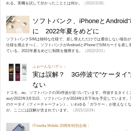
れる。実機を試して分かったこととは何か。
（2022/2/28）
ソフトバンク、iPhoneとAndroi
に 2022年夏をめどに
ソフトバンクSIMは独特な仕様で、差し替えただけでは通信しない場合
仕様を廃止すべく、ソフトバンクがAndroidとiPhoneでSIMカードを
ている。2022年夏をめどに制限を撤廃する。
（2022/2/21）
ふぉーんなハナシ：
実は誤解？ 3G停波で“ケータイ
ない
ドコモ、au、ソフトバンクの3G停波が近づいています。停波するタイミング
auが2022年3月31日、ソフトバンクが2024年1月下旬を予定していま
のケータイ（フィーチャーフォン）、いわゆる「ガラケー」が使えなく
が、ここには誤解が含まれています。
（2021/12/24）
ITmedia Mobile 20周年特別企画：