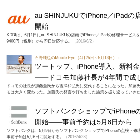
au SHINJUKUでiPhone／iP
開始
KDDIは、6月1日にau SHINJUKUの店頭でiPhone／iPadの修理サ
9400円（税別）から即日対応する。
（2016/6/2）
石野純也のMobile Eye（4月25日～5月13日）：
ツートップ、iPhone導入、新料
――ドコモ加藤社長が4年間で成
ドコモの社長が加藤薫氏から吉澤和弘氏に交代することになった。加藤氏
モは大きく変わった。加藤氏の発言や打ち出した施策を振り返っていき
ソフトバンクショップでiPhon
開始――事前予約は5月6日から
ソフトバンクは、5月9日からソフトバンクショップでiPhoneの点検・
事前予約は5月6日に開始する。
（2016/4/28）