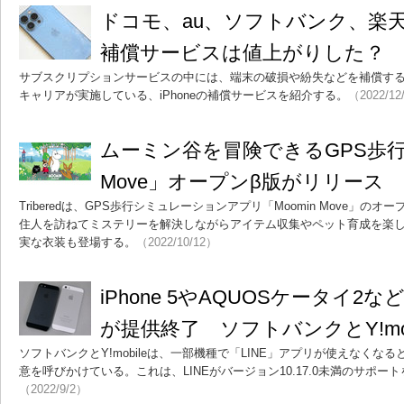
ドコモ、au、ソフトバンク、楽天モ
補償サービスは値上がりした？
サブスクリプションサービスの中には、端末の破損や紛失などを補償する
キャリアが実施している、iPhoneの補償サービスを紹介する。
（2022/12
ムーミン谷を冒険できるGPS歩行ア
Move」オープンβ版がリリース
Triberedは、GPS歩行シミュレーションアプリ「Moomin Move」の
住人を訪ねてミステリーを解決しながらアイテム収集やペット育成を楽
実な衣装も登場する。
（2022/10/12）
iPhone 5やAQUOSケータイ2
が提供終了 ソフトバンクとY!mo
ソフトバンクとY!mobileは、一部機種で「LINE」アプリが使えなく
意を呼びかけている。これは、LINEがバージョン10.17.0未満のサポ
（2022/9/2）