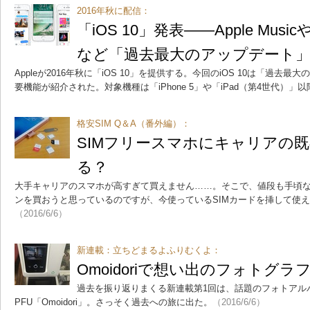
2016年秋に配信：
「iOS 10」発表――Apple Mu
など「過去最大のアップデート
Appleが2016年秋に「iOS 10」を提供する。今回のiOS 10は「過去
要機能が紹介された。対象機種は「iPhone 5」や「iPad（第4世代）」以
格安SIM Q＆A（番外編）：
SIMフリースマホにキャリアの既
る？
大手キャリアのスマホが高すぎて買えません……。そこで、値段も手頃な
ンを買おうと思っているのですが、今使っているSIMカードを挿して使
（2016/6/6）
新連載：立ちどまるよふりむくよ：
Omoidoriで想い出のフォトグ
過去を振り返りまくる新連載第1回は、話題のフォトアル
PFU「Omoidori」。さっそく過去への旅に出た。
（2016/6/6）