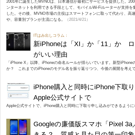
2001年に誕生したMVNOは、日本通信が最初にサービスを提供した。20
ンターネットを利用できる手段として、モバイルWi-Fiルーターが支持を
した。その後、MVNO市場の主役はスマートフォンに取って代わり、高
や、容量別プランが主流になる。
（2021/4/21）
ITはみ出しコラム：
新iPhoneは「XI」か「11」か
がいい理由
「iPhone X」以降、iPhoneの命名ルールが揺らいでいます。新型iPh
か？ これまでのiPhoneのモデル名を振り返りつつ、今後の展開を考え
iPhone購入と同時にiPhone
Apple公式サイトで
Apple公式サイトで、iPhone購入と同時に下取り申し込みができるよう
Googleの廉価版スマホ「Pixel 3
きる？ 質感と見た目の第一印象