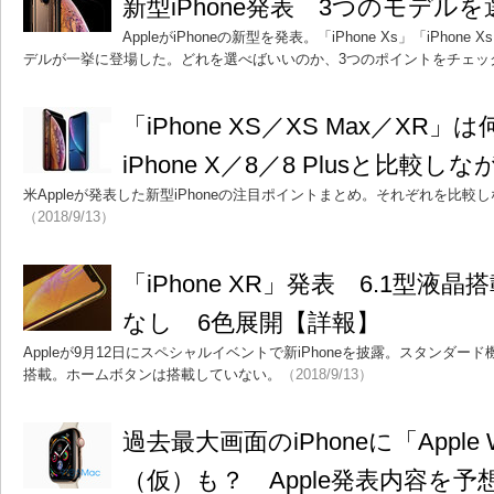
新型iPhone発表 3つのモデル
AppleがiPhoneの新型を発表。「iPhone Xs」「iPhone X
デルが一挙に登場した。どれを選べばいいのか、3つのポイントをチェッ
「iPhone XS／XS Max／X
iPhone X／8／8 Plusと比較
米Appleが発表した新型iPhoneの注目ポイントまとめ。それぞれを比
（2018/9/13）
「iPhone XR」発表 6.1型
なし 6色展開【詳報】
Appleが9月12日にスペシャルイベントで新iPhoneを披露。スタンダード機の
搭載。ホームボタンは搭載していない。
（2018/9/13）
過去最大画面のiPhoneに「Apple Wat
（仮）も？ Apple発表内容を予