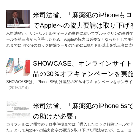
米司法省、「麻薬犯のiPhone
でAppleへの協力要請は取り下げ
米司法省が、サンベルナルディーノの事件に続いてブルックリンの事件
ールを第三者から入手したため、Appleの協力は必要なくなったとして要
れまでにiPhoneのロック解除ツールのために100万ドル以上を第三者に
SHOWCASE、オンラインサイト限定
品の30％オフキャンペーンを実
SHOWCASEは、iPhone SE向け製品の30％オフキャンペーンをオン
（2016/4/14）
米司法省、「麻薬犯のiPhone 5s
の助けが必要」
カリフォルニア州でのテロ事件捜査では「購入したロック解除ツールでiPh
た」としてAppleへの協力命令の要請を取り下げた司法省だが、ニューヨーク