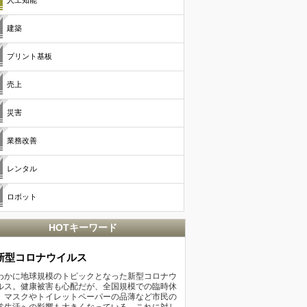
人工知能
建築
プリント基板
売上
災害
業務改善
レンタル
ロボット
HOTキーワード
新型コロナウイルス
わかに地球規模のトピックとなった新型コロナウ
ルス。健康被害も心配だが、全国規模での臨時休
、マスクやトイレットペーパーの品薄など市民の