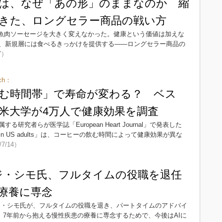
は、なぜ「あの形」のままなのか 縮
きた、ロングセラー商品の戦い方
は魚肉ソーセージを大きく変えなかった。健康という価値は加えな
、新規層には食べるきっかけを提供する――ロングセラー商品の
7）
ch：
む時間帯」で寿命が変わる？ ベス
米大学が4万人で健康効果を調査
究者らが医学誌「European Heart Journal」で発表した
mortality in US adults」は、コーヒーの飲む時間によって健康効果が異な
/7/14）
フィジ・シモ氏、フルタイムの役職を退任
療養に専念
フィジ・シモ氏が、フルタイムの役職を退き、パートタイムのアドバイ
。7年前から抱える慢性疾患の療養に専念するためで、今後はAIに