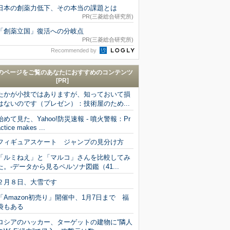
日本の創薬力低下、その本当の課題とは
PR(三菱総合研究所)
「創薬立国」復活への分岐点
PR(三菱総合研究所)
Recommended by
のページをご覧のあなたにおすすめのコンテンツ
[PR]
たかが小技ではありますが、知っておいて損
はないのです（プレゼン）：技術屋のため...
始めて見た、Yahoo!防災速報 - 噴火警報：Pr
ctice makes ...
フィギュアスケート ジャンプの見分け方
「ルミねえ」と「マルコ」さんを比較してみ
た。-データから見るペルソナ図鑑（41...
２月８日、大雪です
「Amazon初売り」開催中、1月7日まで 福
袋もある
ロシアのハッカー、ターゲットの建物に“隣人