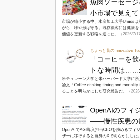
魚肉ソーセージ
小市場で見えて
市場が縮小する中、水産加工大手Umios
がら、味や形は守る。既存顧客には健康を
価値を更新する戦略を追った。
（2026/7/1
ちょっと昔のInnovative Te
「コーヒーを飲
トな時間は……
米テュレーン大学と米ハーバード大学に所属する研
論文「Coffee drinking timing and 
ることを明らかにした研究報告だ。
（2026
OpenAIの
――慢性疾患の
OpenAIでAGI導入担当CEOを務める
ザーに移行すると自身のXで明らかにした