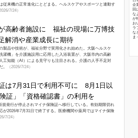
日
は従来機の正常進化にとどまる。ヘルスケアやスポーツと連動す
企
回
026/7/24）
な
が
お
が高齢者施設に 福祉の現場に万博技
ラ
な
ま
足解消や産業成長に期待
の製品や技術が、福祉分野で実用化され始めた。大阪ヘルスケ
洗濯機」を介護施設用に応用した入浴装置が、大阪市内の高齢
人工知能（AI）による見守りも注目される。介護の人手不足対
だ。
（2026/7/24）
証は7月31日で利用不可に 8月1日以
険証」「資格確認書」の利用を
降に新規発行が停止されマイナ保険証へ移行している。有効期限切れ
が2026年7月31日で終了する。医療機関や薬局ではマイナ保険
26/7/24）