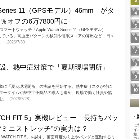
h Series 11（GPSモデル）46mm」がタ
％オフの6万7800円に
マートウォッチ「Apple Watch Series 11（GPSモデル）
売されている。高血圧パターンの検知や睡眠スコアの算出など、日々
。
（2026/7/30）
設、熱中症対策で「夏期現場閉所」
象に「夏期現場閉所」の実証を開始する。熱中症リスクが特に
マータイムや熱中症予防品の導入も進め、現場で働く社員や協
む。
（2026/7/28）
ATCH FIT 5」実機レビュー 長持ちバッ
に
“ミニストレッチ”の実力は？
イ
校
I WATCH FIT 5」を試す。画面輝度の向上やパンダと運動するミ