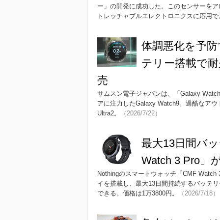
ー」の開発に成功した。このセンサーをア
トレッチャブルエレクトロニクスに応用で
体調悪化を予防する
テリー搭載で耐久性向
売
サムスン電子ジャパンは、「Galaxy Watch9
アに注力したGalaxy Watch9。過酷なア
Ultra2。
（2026/7/22）
最大13日間バ
Watch 3 Pr
Nothingのスマートウォッチ「CMF Watc
イを搭載し、最大13日間持続するバッテリ
できる。価格は1万3800円。
（2026/7/18）