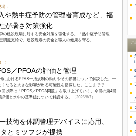
現場：
導入や熱中症予防の管理者育成など、福
社が暑さ対策強化
季の建設現場に対する安全対策を強化する。「熱中症予防管理
、空調服支給で、建設現場の安全と職人の健康を守る。
こ
4）：
OS／PFOAの評価と管理
a
欧州におけるPFAS一括規制の動向やその影響について解説した。一
がなくなると大きな影響が出る可能性を指摘した。ここまでで
今回以降は「PFOS／PFOA問題」を取り上げていく。今回の第4回
影響評価と水中の基準値について解説する。
（2026/8/7）
ー技術を体調管理デバイスに応用、
ルタとミツフジが提携