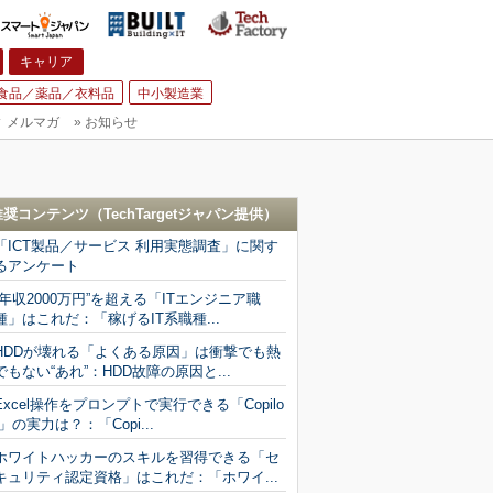
キャリア
食品／薬品／衣料品
中小製造業
▼
メルマガ
»
お知らせ
推奨コンテンツ（
TechTargetジャパン
提供）
「ICT製品／サービス 利用実態調査」に関す
るアンケート
“年収2000万円”を超える「ITエンジニア職
種」はこれだ：「稼げるIT系職種...
HDDが壊れる「よくある原因」は衝撃でも熱
でもない“あれ”：HDD故障の原因と...
Excel操作をプロンプトで実行できる「Copilo
t」の実力は？：「Copi...
ホワイトハッカーのスキルを習得できる「セ
キュリティ認定資格」はこれだ：「ホワイ...