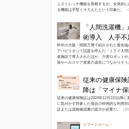
ニストレッチ機能を搭載するが、全体的に
る機能は手堅くそろえたという印象だ。
（2
「人間洗濯機」
術導入 人手不
昨年の大阪・関西万博で紹介された最先端
アパビリオンで話題を呼んだ「ミライ人間
者施設で導入されたほか、介護ロボットや
策やヘルスケア産業の成長につながりそう
従来の健康保険
降は「マイナ保
従来の健康保険証は2024年12月2日以
に気付かず持参した場合の特例的な利用対応
証または資格確認書の提示が必要だ。
（20
スマートホーム：