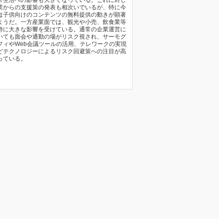
常生活への影響も大きくなっている。これに対し
業からの支援策の発表も相次いでいるが、特に今
は子供向けのコンテンツの無料提供の動きが顕著
ようだ。一方産業面では、観光や小売、飲食業等
特に大きな影響を受けている。通常の企業運営に
いても面会や通勤の場がリスク視され、サーモグ
フィやWeb会議ツールの活用、テレワークの実現
どテクノロジーによるリスク回避策への注目が高
っている。