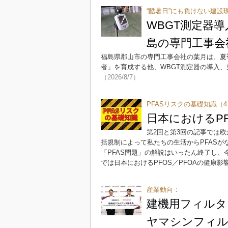
“酷暑日”にも負けない建設
WBGT測定器
島の専門工事会
福島県郡山市の専門工事会社の葉月は、夏
者」を育成する他、WBGT測定器の導入
（2026/8/7）
PFASリスクの基礎知識（
日本におけるPF
第2回と第3回の記事では
括規制によって私たちの生活からPFAS
「PFAS問題」の解説はいったん終了し、
では日本におけるPFOS／PFOAの健康
産業動向：
建機用フィルタ
ヤマシンフィ