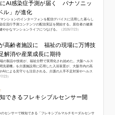
にAI感染症予測が届く パナソニッ
ベル」が進化
、マンションのインターフォンを配信デバイスに活用した暮らし
感染症流行予測コンテンツの配信実証を開始する。居住者の健康
健やかなマンションライフにつなげる。
（2026/7/23）
が高齢者施設に 福祉の現場に万博技
足解消や産業成長に期待
最先端の製品や技術が、福祉分野で実用化され始めた。大阪ヘルス
間洗濯機」を介護施設用に応用した入浴装置が、大阪市内の高
やAIによる見守りも注目される。介護の人手不足対策やヘルス
/7/23）
：
知できるフレキシブルセンサー開
つのセンサーで検知できる「フレキシブルマルチモーダルセンサ