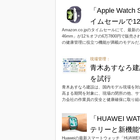
「Apple Watc
イムセールで12
Amazon.co.jpのタイムセールにて、最新のス
46mm」が12％オフの6万7800円で販
の健康管理に役立つ機能が満載のモデルだ
現場管理：
青木あすなろ建
を試行
青木あすなろ建設は、国内モデル現場を対
高まる期間を対象に、現場の閉所の他、サ
力会社の作業員の安全と健康確保に取り組
「HUAWEI W
テリーと新機能
Huaweiの最新スマートウォッチ「HUAWE