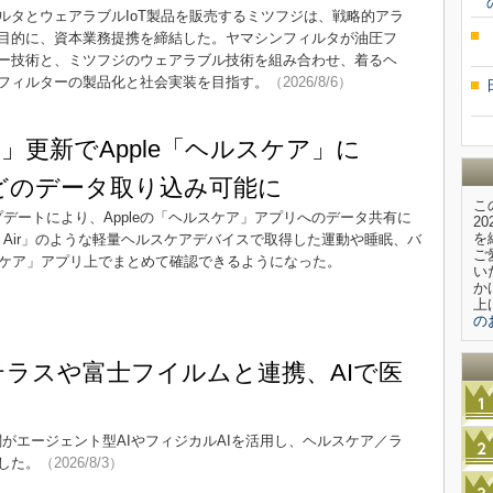
ルタとウェアラブルIoT製品を販売するミツフジは、戦略的アラ
目的に、資本業務提携を締結した。ヤマシンフィルタが油圧フ
ー技術と、ミツフジのウェアラブル技術を組み合わせ、着るヘ
フィルターの製品化と社会実装を目指す。
（2026/8/6）
alth」更新でApple「ヘルスケア」に
ir」などのデータ取り込み可能に
こ
リのアップデートにより、Appleの「ヘルスケア」アプリへのデータ共有に
2
を
it Air」のような軽量ヘルスケアデバイスで取得した運動や睡眠、バ
ご
ルスケア」アプリ上でまとめて確認できるようになった。
い
か
上
の
ステラスや富士フイルムと連携、AIで医
関がエージェント型AIやフィジカルAIを活用し、ヘルスケア／ラ
した。
（2026/8/3）