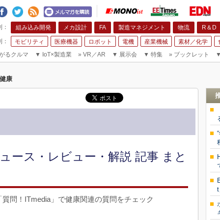
組み込み開発
メカ設計
FA
製造マネジメント
物流
R＆D
モビリティ
医療機器
ロボット
電機
産業機械
素材／化学
がるクルマ
▼
IoT×製造業
»
VR／AR
▼
展示会
▼
特集
»
ブックレット
健康
ュース・レビュー・解説 記事 まと
ト「質問！ITmedia」で健康関連の質問をチェック