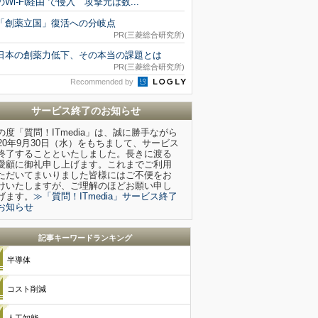
のWi-Fi経由”で侵入 攻撃元は数...
「創薬立国」復活への分岐点
PR(三菱総合研究所)
日本の創薬力低下、その本当の課題とは
PR(三菱総合研究所)
Recommended by
サービス終了のお知らせ
の度「質問！ITmedia」は、誠に勝手ながら
020年9月30日（水）をもちまして、サービス
終了することといたしました。長きに渡る
愛顧に御礼申し上げます。これまでご利用
ただいてまいりました皆様にはご不便をお
けいたしますが、ご理解のほどお願い申し
げます。
≫「質問！ITmedia」サービス終了
お知らせ
記事キーワードランキング
半導体
コスト削減