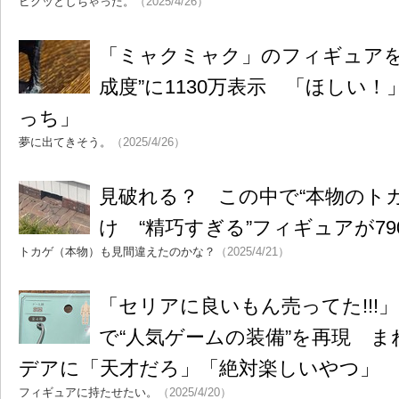
ビクッとしちゃった。
（2025/4/26）
「ミャクミャク」のフィギュアを
成度”に1130万表示 「ほしい
っち」
夢に出てきそう。
（2025/4/26）
見破れる？ この中で“本物のトカ
け “精巧すぎる”フィギュアが79
トカゲ（本物）も見間違えたのかな？
（2025/4/21）
「セリアに良いもん売ってた!!!」
で“人気ゲームの装備”を再現 
デアに「天才だろ」「絶対楽しいやつ」
フィギュアに持たせたい。
（2025/4/20）