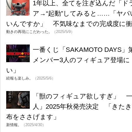
1年以上、全てを注ぎ込んだ「ド
ア→“起動”してみると……「ヤバい
いんですか」 不気味なまでの完成度に
動きの再現にこだわった。
（2025/5/9）
一番くじ「SAKAMOTO DAYS」
メンバー3人のフィギュア登場に
い」
続報も楽しみ。
（2025/5/6）
「獣のフィギュア欲しすぎ」 
人」2025年秋発売決定 「きた
布をささげます」
新情報。
（2025/4/30）