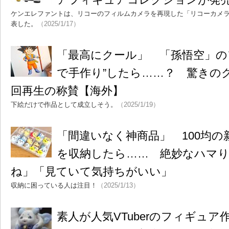
ケンエレファントは、リコーのフィルムカメラを再現した「リコーカメ
表した。
（2025/1/17）
「最高にクール」 「孫悟空」の
で手作り”したら……？ 驚きの
回再生の称賛【海外】
下絵だけで作品として成立しそう。
（2025/1/19）
「間違いなく神商品」 100均
を収納したら…… 絶妙なハマ
ね」「見ていて気持ちがいい」
収納に困っている人は注目！
（2025/1/13）
素人が人気VTuberのフィギュア