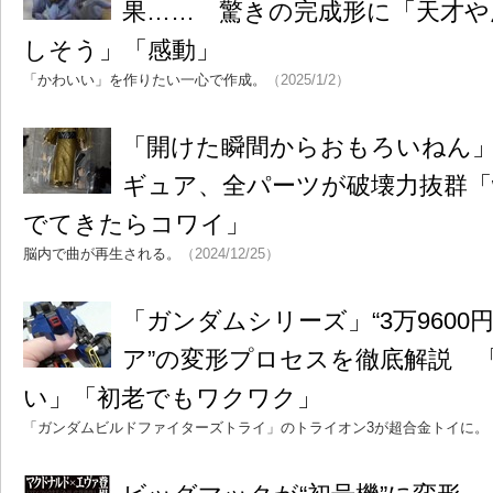
果…… 驚きの完成形に「天才や
しそう」「感動」
「かわいい」を作りたい一心で作成。
（2025/1/2）
「開けた瞬間からおもろいねん」
ギュア、全パーツが破壊力抜群「
でてきたらコワイ」
脳内で曲が再生される。
（2024/12/25）
「ガンダムシリーズ」“3万960
ア”の変形プロセスを徹底解説 
い」「初老でもワクワク」
「ガンダムビルドファイターズトライ」のトライオン3が超合金トイに。