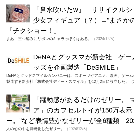
「鼻水吹いたw」 リサイクルシ
少女フィギュア（？）→“まさか
「チクショー！」
まあ、三つ編みにリボンのキャラっぽくはある。
（2024/12/5）
DeNAとグッスマが新会社 ゲ
ッズを企画製造「DeSMILE」
DeNAとグッドスマイルカンパニーは、スポーツやアニメ、漫画、ゲー
製造する新会社「株式会社ディー・スマイル」を12月2日に設立した。
（2
「躍動感があるだけのゼリー。 
ア」のカプセルトイが150万表示
ー。”など表情豊かなゼリーが全6種類 202
人の心の中を具現化したゼリー。
（2024/12/5）