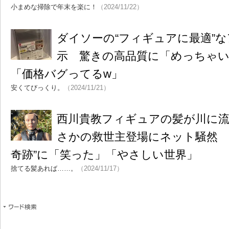
小まめな掃除で年末を楽に！
（2024/11/22）
ダイソーの“フィギュアに最適”な
示 驚きの高品質に「めっちゃ
「価格バグってるw」
安くてびっくり。
（2024/11/21）
西川貴教フィギュアの髪が川に流
さかの救世主登場にネット騒然 
奇跡”に「笑った」「やさしい世界」
捨てる髪あれば……。
（2024/11/17）