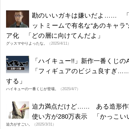
勘のいいガキは嫌いだよ…… 
ットミームで有名な“あのキャラ
ア化 「どの層に向けてんだよ」
グッスマやりよったな。
（2025/4/11）
「ハイキュー!!」新作一番くじ
「フィギュアのビジュ良すぎ…
する」
ハイキューの一番くじが登場。
（2025/4/7）
迫力満点だけど…… ある造形
使い方が280万表示 「かっこ
迫力がすごい。
（2025/3/31）