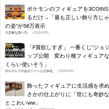
ポケモンのフィギュアを3COIN
るだけ→「最も正しい飾り方じゃ
の姿”が58万表示
大正解な使い方。
（2025/4/28）
「F賞欲しすぎ」 一番くじ“ジョ
ップ公開 変わり種フィギュアな
くらい使いそう」
ポルナレフのあのシーンも立体化。
（2025/4/26）
飾ったフィギュアに生活感を求め
さかの仕上がりに「世にも奇妙
とこわいww」