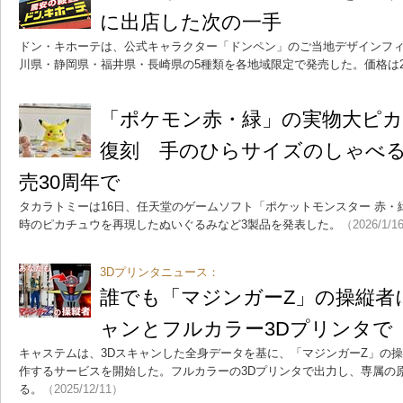
に出店した次の一手
ドン・キホーテは、公式キャラクター「ドンペン」のご当地デザインフィ
川県・静岡県・福井県・長崎県の5種類を各地域限定で発売した。価格は2
「ポケモン赤・緑」の実物大ピ
復刻 手のひらサイズのしゃべ
売30周年で
タカラトミーは16日、任天堂のゲームソフト「ポケットモンスター 赤・
時のピカチュウを再現したぬいぐるみなど3製品を発表した。
（2026/1/1
3Dプリンタニュース：
誰でも「マジンガーZ」の操縦者
ャンとフルカラー3Dプリンタで
キャステムは、3Dスキャンした全身データを基に、「マジンガーZ」の
作するサービスを開始した。フルカラーの3Dプリンタで出力し、専属の
る。
（2025/12/11）