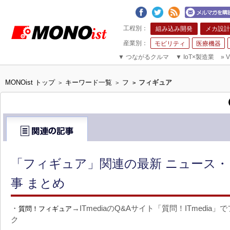
組み込み開発
メカ設計
モビリティ
医療機器
▼
つながるクルマ
▼
IoT×製造業
»
V
MONOist トップ
キーワード一覧
フ
フィギュア
>
>
>
「フィギュア」関連の最新 ニュース・
事 まとめ
・
→ITmediaのQ&Aサイト「質問！ITmedi
質問！フィギュア
ク