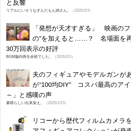
と反響
リアルにいそうなずんだもん姉さん。
（2025/2/3）
「発想が天才すぎる」 映画のフ
の”を加えると……？ 名場面を
30万回表示の好評
BGM脳内再生余裕でした。
（2025/2/3）
夫のフィギュアやモデルガンが
が“100均DIY” コスパ最高の
～」と感嘆の声
素晴らしい出来栄え。
（2025/1/23）
リコーから歴代フィルムカメラ
アフィギュアコレクションが発