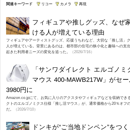
関連キーワード
リコー
カメラ
再現
フィギュアや推しグッズ、なぜ
ける人が増えている理由
フィギュアやアーティストグッズ、応援うちわなど、大切な「推し活」
人が増えている。背景にあるのは、都市部の住宅の狭小化と趣味への支
起きた利用者ニーズの変化を追った。
（2026/7/16）
「サンワダイレクト エルゴノミ
マウス 400-MAWB217W」がセ
3980円に
Amazon.co.jpにて、お気に入りのアクスタやフィギュアなどを収納
クトのエルゴノミクス仕様「推し活マウス」が、通常価格から20％オフの
だ。
（2026/7/10）
ドンキが“ご当地ドンペン”をつく