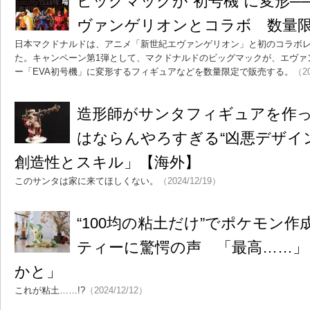
ビッグマックが“初号機”に変形─
ヴァンゲリオンとコラボ 数量
日本マクドナルドは、アニメ「新世紀エヴァンゲリオン」と初のコラボ
た。キャンペーン第1弾として、マクドナルドのビッグマックが、エヴァ
ー「EVA初号機」に変形するフィギュアなどを数量限定で販売する。
（20
造形師がサンタフィギュアを作
はならんやろすぎる“凶悪デザイ
創造性とスキル」【海外】
このサンタは家に来てほしくない。
（2024/12/19）
“100均の粘土だけ”でポケモン
ティーに驚愕の声 「最高……」
かと」
これが粘土……!?
（2024/12/12）