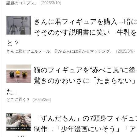
話題のコスプレ。
（2025/3/10）
きんに君フィギュアを購入→暗
そそのかす説明書に笑い 牛乳
と？
きんに君とフェルメール、分かる人には分かるマッチング。
（2025/3/6）
猫のフィギュアを“赤べこ風”に
驚きのかわいさに「たまらない
た」
どこに置く？
（2025/2/6）
「ずんだもん」の7頭身フィギュ
制作→「少年漫画にいそう」「