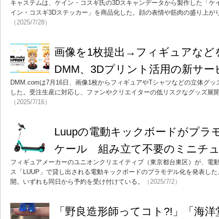
キャステムは、ケイン・コスギ氏の3Dスキャンデータから製作した「ケ
イン・コスギ3Dステッカー」を商品化した。顔の表情や筋肉の盛り上が
（2025/7/28）
画像を1枚提出→フィギュアな
DMM、3Dプリント活用の新サー
DMM.comは7月16日、画像1枚からフィギュアやTシャツなどの立体グ
した。受注生産に対応し、ファンやクリエイターの低リスクなグッズ展
（2025/7/16）
Luupの電動キックボードがプラ
ケール 組み立て不要のミニチ
フィギュアメーカーのユニオンクリエイティブ（東京都台東区）が、電
ス「LUUP」で貸し出される電動キックボードのプラモデル化を発表し
開。いずれも同日から予約を受け付けている。
（2025/7/2）
「野良造形師ってコト?!」「海