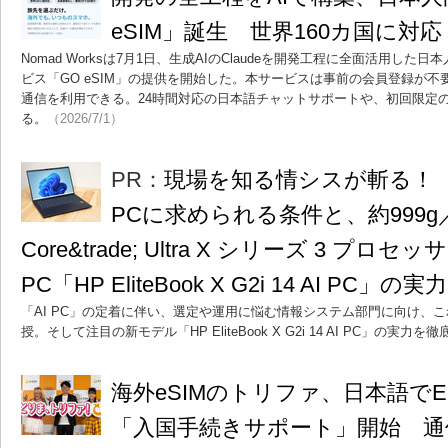
eSIM」誕生 世界160カ国に対応
Nomad Worksは7月1日、生成AIのClaudeを開発工程に全面活用した
ビス「GO eSIM」の提供を開始した。本サービスは事前の会員登録が不
通信を利用できる。24時間対応の日本語チャットサポートや、初回限定
る。
（2026/7/1）
PR：
現場を知る情シスが斬る！ 
PCに求められる条件と、約999g／
Core&trade; Ultra X シリーズ 3 プ
PC「HP EliteBook X G2i 14 AI PC」の実力
「AI PC」の定着に伴い、選定や運用に悩む情報システム部門に向け、
授。そして注目の新モデル「HP EliteBook X G2i 14 AI PC」の実力
海外eSIMのトリファ、日本語でE
「入国手続きサポート」開始 通