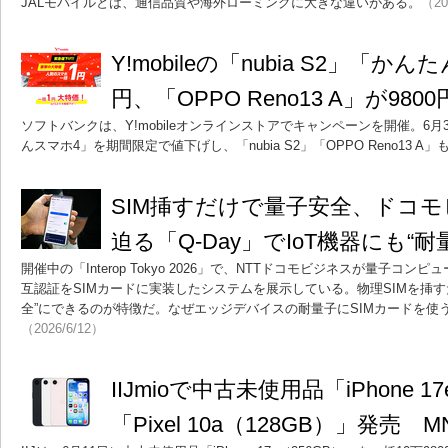
JALモバイルとは、通信品質や海外ローミングに大きな違いがある。
（20
Y!mobileの「nubia S2」「か
円、「OPPO Reno13 A」が98
ソフトバンクは、Y!mobileオンラインストアでキャンペーンを開催。6月30日
んスマホ4」を期間限定で値下げし、「nubia S2」「OPPO Reno13 
SIM挿すだけで量子安全、ドコ
迫る「Q-Day」でIoT機器にも“
開催中の「Interop Tokyo 2026」で、NTTドコモビジネスが量子
互認証をSIMカードに実装したシステムを展示している。物理SIMを挿すだ
全”にできるのが特徴だ。なぜエッジデバイスの耐量子にSIMカードを使
（2026/6/12）
IIJmioで中古未使用品「iPhone 1
「Pixel 10a（128GB）」発売