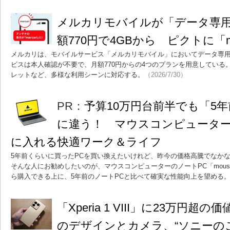
メルカリモバイルが「データ専用e
額770円で4GBから ピクトに「me
メルカリは、モバイルサービス「メルカリモバイル」においてデータ専用
ビスは本人確認が不要で、月額770円からの4つのプランを用意している
レットなど、多様な利用シーンに対応する。
（2026/7/30）
PR：
予算10万円台前半でも「5
に違う！ マウスコンピューター
に入れる快適ワーク＆ライフ
5年前くらいに買ったPCを買い換えたいけれど、昨今の価格高騰でなか
そんな人にお勧めしたいのが、マウスコンピューターのノートPC「mous
ら購入できる上に、5年前のノートPCと比べて確実な性能向上を望める
「Xperia 1 VIII」に23万円
のデザインとカメラ、“ソニーの