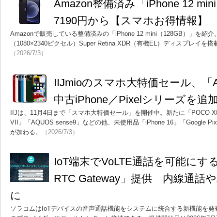
Amazon整備済み「iPhone 12 mi
7190円から【スマホお得情報】
Amazonで販売している整備済みの「iPhone 12 mini（128GB）」を
（1080×2340ピクセル）Super Retina XDR（有機EL）ディスプレイ
（2026/7/3）
IIJmioのスマホ大特価セール、「AQ
中古iPhone／Pixelシリーズを追
IIJは、11月4日まで「スマホ大特価セール」を開催中。新たに「POCO X8 P
VII」「AQUOS sense9」などの他、未使用品「iPhone 16」「Google Pix
が加わる。
（2026/7/3）
IoT端末でVoLTE通話を可能にする「
RTC Gateway」提供 内線通話
に
ソラコムはIoTデバイスの音声通話機能をシステムに統合する新機能を