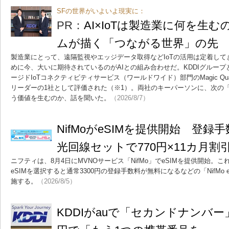
SFの世界がいよいよ現実に：
PR：
AI×IoTは製造業に何を生む
ムが描く「つながる世界」の先
製造業にとって、遠隔監視やエッジデータ取得などIoTの活用は定着し
めに今、大いに期待されているのがAIとの組み合わせだ。KDDIグループとソ
ージドIoTコネクティビティサービス（ワールドワイド）部門のMagic Quadra
リーダーの1社として評価された（※1）。両社のキーパーソンに、次の
う価値を生むのか、話を聞いた。
（2026/8/7）
NifMoがeSIMを提供開始 登録
光回線セットで770円×11カ月
ニフティは、8月4日にMVNOサービス「NifMo」でeSIMを提供開始。
eSIMを選択すると通常3300円の登録手数料が無料になるなどの「NifMo
施する。
（2026/8/5）
KDDIがauで「セカンドナンバー