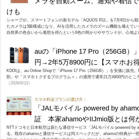
メラを自動ズーム、通知や着信で
けも
シャープが、スマートフォンの新モデル「AQUOS R11」を7月9日か
たカメラは3眼構成になり、AIを活用したカメラのズーム機能も備えて
自然界の色合いから着想を得たという8色の明かりやサウンドが、心地よ
auの「iPhone 17 Pro（256GB
円→2年5万8900円に【スマホお
KDDIは、au Online Shopで「iPhone 17 Pro（256GB）」を安価に販売。M
割」や「スマホトクするプログラム＋」の適用で通常21万4900円のところ
（2026/6/12）
スマホ料金プランの選び方：
「JALモバイル powered by a
証 本家ahamoやIIJmio版とは
NTTドコモと日本航空は新たな通信サービス「JALモバイル powered by 
る。既存のahamoと通信サービスは同スペックだが、ahamoの特典が一部