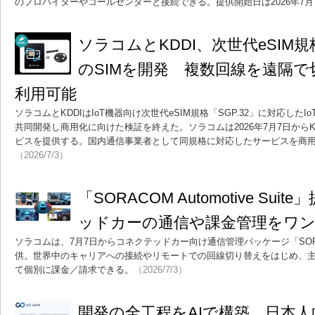
のプロバイダーやコールセンターと接続できる。提供開始日は2026年7月
ソラコムとKDDI、次世代eSIM規格
のSIMを開発 複数回線を遠隔
利用可能
ソラコムとKDDIはIoT機器向け次世代eSIM規格「SGP.32」に対応したI
共同開発し商用化に向けた検証を終えた。ソラコムは2026年7月7日からKD
ビスを提供する。国内通信事業者として同規格に対応したサービスを商
（2026/7/3）
「SORACOM Automotive Su
ッドカーの通信や課金管理をワ
ソラコムは、7月7日からコネクテッドカー向け通信管理パッケージ「SORACOM A
供。世界中のキャリアへの接続やリモートでの回線切り替えをはじめ、
て個別に課金／請求できる。
（2026/7/3）
開発の全工程をAIで構築、日本人向