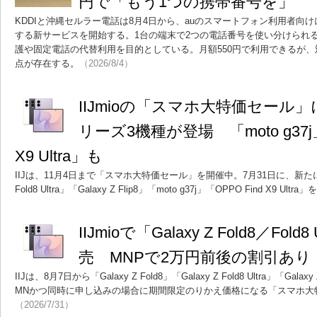
円で「もう1つの携帯番号を」
KDDIと沖縄セルラー電話は8月4日から、auのスマートフォン利用者向
する新サービスを開始する。1台の端末で2つの電話番号を使い分けられ
護や固定電話の代替利用を目的としている。月額550円で利用できるが
点が存在する。
（2026/8/4）
IIJmioの「スマホ大特価セール」に「
リーズ3機種が登場 「moto g37j」
X9 Ultra」も
IIJは、11月4日まで「スマホ大特価セール」を開催中。7月31日に、新たに「Gala
Fold8 Ultra」「Galaxy Z Flip8」「moto g37j」「OPPO Find X9 Ult
IIJmioで「Galaxy Z Fold8／Fold8
売 MNPで2万円前後の割引あり
IIJは、8月7日から「Galaxy Z Fold8」「Galaxy Z Fold8 Ultra」「Ga
MNかつ同時に申し込みの場合に期間限定のりかえ価格になる「スマホ大
（2026/7/31）