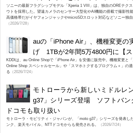
ソニーの最新フラグシップモデル「Xperia 1 VIII」は、独自のORE
ウトを採用した。望遠カメラのセンサー大型化やAI機能の搭載で撮影性
高価格帯だがイヤフォンジャックやmicroSDスロット対応などソニー独
（2026/7/28）
auの「iPhone Air」、機種変
げ 1TBが2年間5万4800円に
KDDIは、au Online Shopで「iPhone Air」を安価に販売中。機種変更
Online Shop スペシャルセール」や「スマホトクするプログラム＋」の適
る
（2026/7/24）
モトローラから新しいミドルレンジ
g37」シリーズ登場 ソフトバ
ドコモも取り扱い
モトローラ・モビリティ・ジャパンが、「moto g37」シリーズを発表し
ンク、楽天モバイル、NTTドコモからも発売される。
（2026/7/24）