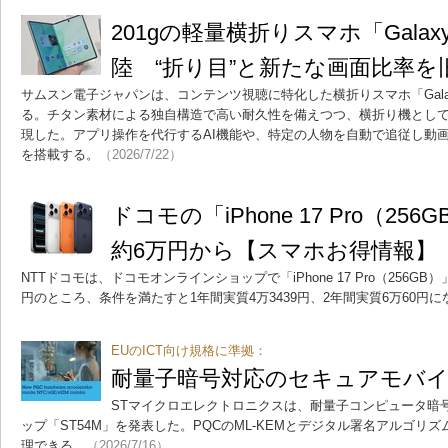
201gの軽量横折りスマホ「Galaxy 
陸 “折り目”と新たな画面比率を旧
サムスン電子ジャパンは、コンテンツ視聴に特化した横折りスマホ「Galaxy 
る。チタン素材による独自構造で高い耐久性を備えつつ、横折り機として世
現した。アプリ操作を代行するAI機能や、特定の人物を自動で追従し動
を搭載する。
（2026/7/22）
ドコモの「iPhone 17 Pro（2
約6万円から【スマホお得情報】
NTTドコモは、ドコモオンラインショップで「iPhone 17 Pro（256GB
円のところ、条件を満たすと1年間実質4万3439円、2年間実質6万60円に
EUのICT向け規格に準拠：
耐量子暗号対応のセキュアモバイ
STマイクロエレクトロニクスは、耐量子コンピュータ暗
ップ「ST54M」を発表した。PQCのML-KEMとデジタル署名アルゴリズ
理できる。
（2026/7/16）