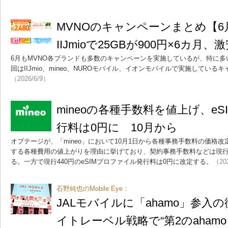
MVNOのキャンペーンまとめ【
IIJmioで25GBが900円×6カ月
6月もMVNO各ブランドも多数のキャンペーンを実施しているが、特に
回はIIJmio、mineo、NUROモバイル、イオンモバイルで実施してい
（2026/6/9）
mineoの各種手数料を値上げ、e
行料は0円に 10月から
オプテージが、「mineo」において10月1日から各種事務手数料の価格
する各種費用の値上がりを理由に挙げており、契約事務手数料などは現行の3
る。一方で現行440円のeSIMプロファイル発行料は0円に改定する。
（20
石野純也のMobile Eye：
JALモバイルに「ahamo」参入
イトレーベル戦略で“第2のaham