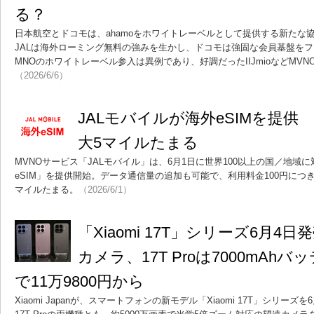
る？
日本航空とドコモは、ahamoをホワイトレーベルとして提供する新たな協
JALは海外ローミング無料の強みを生かし、ドコモは強固な会員基盤を
MNOのホワイトレーベル参入は異例であり、好調だったIIJmioなどMV
（2026/6/6）
JALモバイルが海外eSIMを提供
大5マイルたまる
MVNOサービス「JALモバイル」は、6月1日に世界100以上の国／地域に
eSIM」を提供開始。データ通信量の追加も可能で、利用料金100円につき
マイルたまる。
（2026/6/1）
「Xiaomi 17T」シリーズ6月4日
カメラ、17T Proは7000mAhバッ
で11万9800円から
Xiaomi Japanが、スマートフォンの新モデル「Xiaomi 17T」シリーズを6