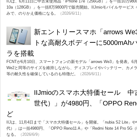
IIJは、6月11日に中古未使用品「iPhone 17e（256GB）」を一括10万9800円
10a（128GB）」を一括8万9800円で販売開始。IIJmioモバイルサー
みで、のりかえ価格になる。
（2026/6/11）
新エントリースマホ「arrows W
トな高耐久ボディーに5000mA
ラを搭載
FCNTが6月10日、スマートフォンの新モデル「arrows We3」を発表。6月
We2と同等のサイズを維持しながら、ディスプレイやバッテリー、カメラを進化
等の耐久性を確保しているのも特徴だ。
（2026/6/11）
IIJmioのスマホ大特価セール 中古「
世代）」が4980円、「OPPO Reno
ど
IIJは、11月4日まで「スマホ大特価セール」を開催。「nubia S2 Lite」や
代）」は一括4980円、「OPPO Reno11 A」や「Redmi Note 14 Pro 
なる。
（2026/6/9）