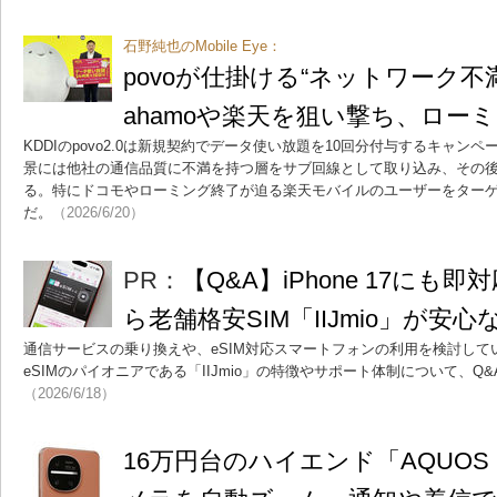
石野純也のMobile Eye：
povoが仕掛ける“ネットワーク
ahamoや楽天を狙い撃ち、ロー
KDDIのpovo2.0は新規契約でデータ使い放題を10回分付与するキャ
景には他社の通信品質に不満を持つ層をサブ回線として取り込み、その
る。特にドコモやローミング終了が迫る楽天モバイルのユーザーをター
だ。
（2026/6/20）
PR：
【Q&A】iPhone 17にも
ら老舗格安SIM「IIJmio」が安心
通信サービスの乗り換えや、eSIM対応スマートフォンの利用を検討し
eSIMのパイオニアである「IIJmio」の特徴やサポート体制について、
（2026/6/18）
16万円台のハイエンド「AQUOS 