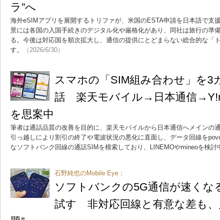
ラ”へ
海外eSIMアプリを展開するトリファが、米国のESTA申請を日本語で
景には各国の入国手続きのデジタル化や厳格化があり、同社は旅行の準
る。今後は対応国を順次拡大し、通信の提供にとどまらない総合的な「
す。
（2026/6/30）
スマホの「SIM組み合わせ」を3
話 楽天モバイル→日本通信→Y!m
を思案中
筆者は通話品質の改善を目的に、楽天モバイルから日本通信へメインの通
引っ越しにより割引の終了や電波状況の悪化に直面し、データ回線をpovo
なソフトバンク回線の通話SIMを模索しており、LINEMOやmineoを検
石野純也のMobile Eye：
ソフトバンクの5G通信が速くなる「F
試す 非対応回線と有意な差も、