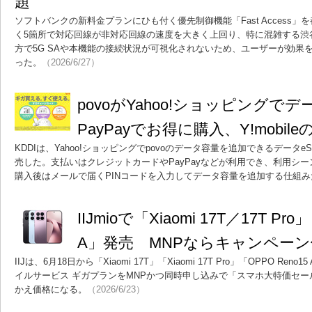
題”
ソフトバンクの新料金プランにひも付く優先制御機能「Fast Access
く5箇所で対応回線が非対応回線の速度を大きく上回り、特に混雑する渋
方で5G SAや本機能の接続状況が可視化されないため、ユーザーが効果
った。
（2026/6/27）
povoがYahoo!ショッピングで
PayPayでお得に購入、Y!mobi
KDDIは、Yahoo!ショッピングでpovoのデータ容量を追加できるデータ
売した。支払いはクレジットカードやPayPayなどが利用でき、利用シ
購入後はメールで届くPINコードを入力してデータ容量を追加する仕組み
IIJmioで「Xiaomi 17T／17T Pr
A」発売 MNPならキャンペー
IIJは、6月18日から「Xiaomi 17T」「Xiaomi 17T Pro」「OPPO Ren
イルサービス ギガプランをMNPかつ同時申し込みで「スマホ大特価セ
かえ価格になる。
（2026/6/23）