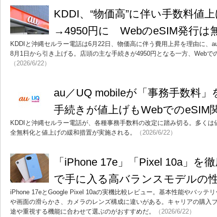
KDDI、“物価高”に伴い手数料値上
→4950円に WebのeSIM発行は
KDDIと沖縄セルラー電話は6月22日、物価高に伴う費用上昇を理由に、auと
8月1日から引き上げる。店頭の主な手続きが4950円となる一方、Webで
（2026/6/22）
au／UQ mobileが「事務手数
手続きが値上げもWebでのeSI
KDDIと沖縄セルラー電話が、各種事務手数料の改定に踏み切る。多く
全無料化と値上げの緩和措置が実施される。
（2026/6/22）
「iPhone 17e」「Pixel 10a
で手に入る高バランスモデルの
iPhone 17eとGoogle Pixel 10aの実機比較レビュー。基本性能
や画面の滑らかさ、カメラのレンズ構成に違いがある。キャリアの購入
途や重視する機能に合わせて選ぶのがおすすめだ。
（2026/6/22）