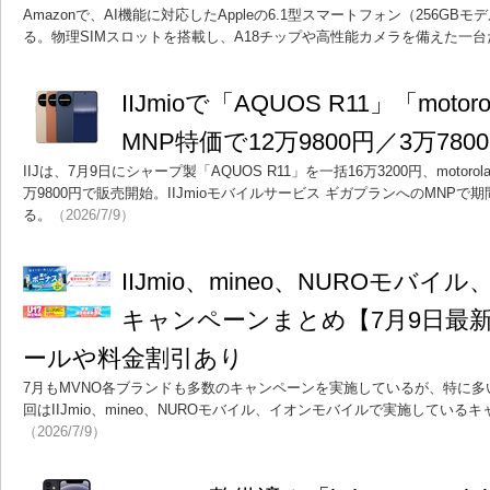
Amazonで、AI機能に対応したAppleの6.1型スマートフォン（256GB
る。物理SIMスロットを搭載し、A18チップや高性能カメラを備えた一台
IIJmioで「AQUOS R11」「motor
MNP特価で12万9800円／3万780
IIJは、7月9日にシャープ製「AQUOS R11」を一括16万3200円、motorola製「
万9800円で販売開始。IIJmioモバイルサービス ギガプランへのMNP
る。
（2026/7/9）
IIJmio、mineo、NUROモバ
キャンペーンまとめ【7月9日最
ールや料金割引あり
7月もMVNO各ブランドも多数のキャンペーンを実施しているが、特に
回はIIJmio、mineo、NUROモバイル、イオンモバイルで実施してい
（2026/7/9）