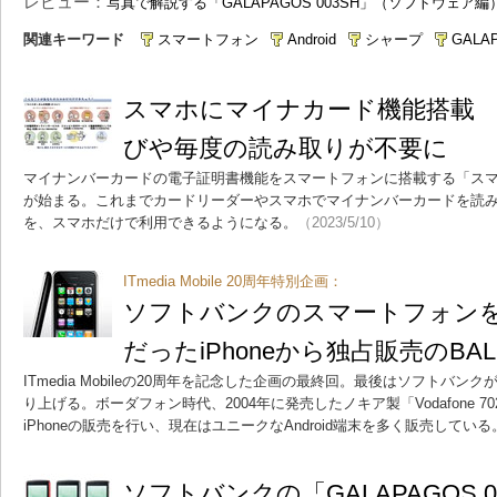
レビュー：
写真で解説する「GALAPAGOS 003SH」（ソフトウェア編
関連キーワード
スマートフォン
Android
シャープ
GALA
スマホにマイナカード機能搭載
びや毎度の読み取りが不要に
マイナンバーカードの電子証明書機能をスマートフォンに搭載する「ス
が始まる。これまでカードリーダーやスマホでマイナンバーカードを読
を、スマホだけで利用できるようになる。
（2023/5/10）
ITmedia Mobile 20周年特別企画：
ソフトバンクのスマートフォン
だったiPhoneから独占販売のBALM
ITmedia Mobileの20周年を記念した企画の最終回。最後はソフトバ
り上げる。ボーダフォン時代、2004年に発売したノキア製「Vodafone 
iPhoneの販売を行い、現在はユニークなAndroid端末を多く販売している
ソフトバンクの「GALAPAGOS 0