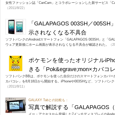
女性ファッション誌「CanCam」とコラボレーションした新サービス「C
（2011/8/22）
「GALAPAGOS 003SH／005
示されなくなる不具合
ソフトバンクのAndroidスマートフォン「GALAPAGOS 003SH」と「GA
ウェア更新後にホーム画面が表示されなくなる不具合が確認された。
（20
ポケモンを使ったオリジナルiPh
きる「Pok&egrave;mon×カバコ
ソフトバンクBBは、ポケモンを使った自分だけのスマートフォンカバーが作成で
カバコレ」を8月18日から開始する。iPhoneや003SHなど、ソフトバ
（2011/8/11）
GALAXY Tabとの比較も：
写真で解説する「GALAPAGOS（
イー・アクセスから登場した7インチディスプレイのAndroi