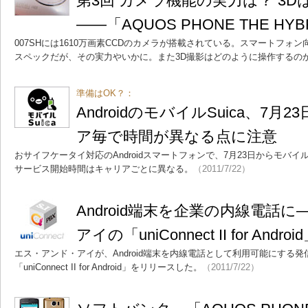
第3回 カメラ機能の実力は？ 3
――「AQUOS PHONE THE HYBR
007SHには1610万画素CCDのカメラが搭載されている。スマートフォ
スペックだが、その実力やいかに。また3D撮影はどのように操作するの
準備はOK？：
AndroidのモバイルSuica、7
ア毎で時間が異なる点に注意
おサイフケータイ対応のAndroidスマートフォンで、7月23日からモバイル
サービス開始時間はキャリアごとに異なる。
（2011/7/22）
Android端末を企業の内線電話
アイの「uniConnect II for Androi
エス・アンド・アイが、Android端末を内線電話として利用可能にする
「uniConnect II for Android」をリリースした。
（2011/7/22）