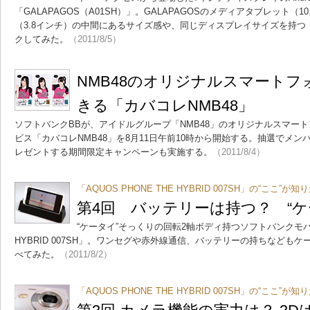
「GALAPAGOS（A01SH）」。GALAPAGOSのメディアタブレット（1
（3.8インチ）の中間にあるサイズ感や、同じディスプレイサイズを持つ「G
クしてみた。
（2011/8/5）
NMB48のオリジナルスマート
きる「カバコレNMB48」
ソフトバンクBBが、アイドルグループ「NMB48」のオリジナルスマー
ビス「カバコレNMB48」を8月11日午前10時から開始する。抽選でメ
レゼントする期間限定キャンペーンも実施する。
（2011/8/4）
「AQUOS PHONE THE HYBRID 007SH」の“ここ”が
第4回 バッテリーは持つ？ “ケ
“ケータイ”そっくりの回転2軸ボディ持つソフトバンクモバイル
HYBRID 007SH」。ワンセグや赤外線通信、バッテリーの持ちなども
べてみた。
（2011/8/2）
「AQUOS PHONE THE HYBRID 007SH」の“ここ”が