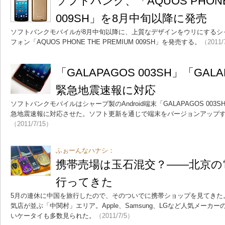
ソフトバンク、「AQUOS PHONE 
009SH」を8月中旬以降に発売
ソフトバンクモバイルが8月中旬以降に、上質なデザインをウリにするシャープ製
フォン「AQUOS PHONE THE PREMIUM 009SH」を発売する。
（2011/
「GALAPAGOS 003SH」「GALA
緊急地震速報に対応
ソフトバンクモバイルはシャープ製のAndroid端末「GALAPAGOS 003SH
急地震速報に対応させた。ソフト更新を通じで端末をバージョンアップ
（2011/7/15）
ふぉーんなハナシ：
携帯売場は玉石混交？――北京の
行ってきた
5月の連休に中国を旅行したので、そのついでに携帯ショップを見てきた
気店が並ぶ「中関村」エリア。Apple、Samsung、LGなど人気メー
いケータイも多数見られた。
（2011/7/5）