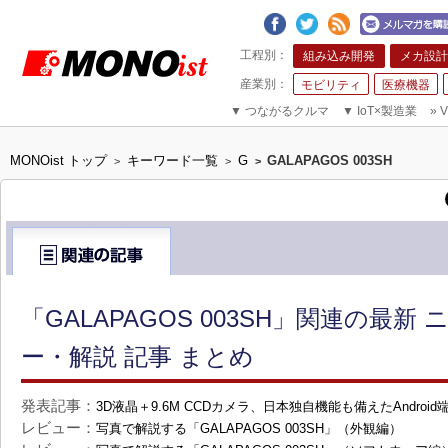
組み込み開発
メカ設計
モビリティ
医療機器
▼
つながるクルマ
▼
IoT×製造業
»
V
MONOist トップ
キーワード一覧
G
GALAPAGOS 003SH
>
>
>
「GALAPAGOS 003SH」関連の最新
ー・解説 記事 まとめ
発表記事：
3D液晶＋9.6M CCDカメラ、日本独自機能も備えたAndroid端末
レビュー：
写真で解説する「GALAPAGOS 003SH」（外観編）