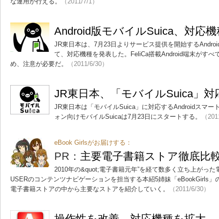
な運用が行える。
（2011/7/1）
Android版モバイルSuica、対応
JR東日本は、7月23日よりサービス提供を開始するAndroi
て、対応機種を発表した。FeliCa搭載Android端末が
め、注意が必要だ。
（2011/6/30）
JR東日本、「モバイルSuica」
JR東日本は「モバイルSuica」に対応するAndroidス
ォン向けモバイルSuicaは7月23日にスタートする。
（201
eBook Girlsがお届けする：
PR：
主要電子書籍ストア徹底比較 
2010年の&quot;電子書籍元年”を経て数多く立ち上がっ
USERのコンテンツナビゲーションを担当する本紹5姉妹「eBookGirl
電子書籍ストアの中から主要なストアを紹介していく。
（2011/6/30）
操作性を改善、対応機種を拡大――「A