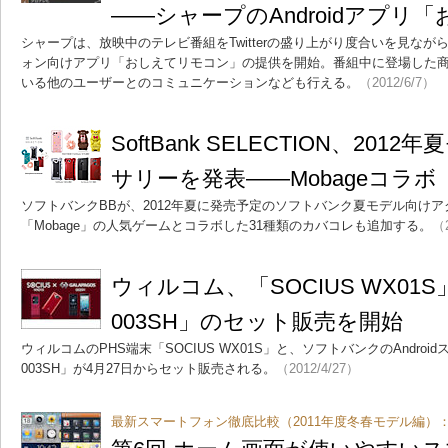
――シャープのAndroidアプリ
シャープは、放映中のテレビ番組をTwitterの盛り上がり度合いを見ながら選
ォン向けアプリ「おしえてリモコン」の提供を開始。番組中に登場した
いる他のユーザーとのコミュニケーションなども行える。
（2012/6/7）
SoftBank SELECTION、20
サリーを発表――Mobageコラ
ソフトバンクBBが、2012年夏に発売予定のソフトバンク夏モデル向けア
「Mobage」の人気ゲームとコラボした31種類のカバコレも追加する。
（2
ウィルコム、「SOCIUS WX01S
003SH」のセット販売を開始
ウィルコムのPHS端末「SOCIUS WX01S」と、ソフトバンクのAndroid
003SH」が4月27日からセット販売される。
（2012/4/27）
最新スマートフォン徹底比較（2011年度冬春モデル編）