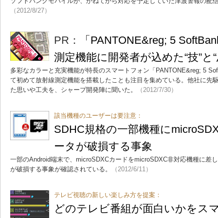
ソフトバンクモバイルが、かねてから対応を予定していた津波警報の配信
（2012/8/27）
PR：
「PANTONE&reg; 5 Soft
測定機能に開発者が込めた“技”と“
多彩なカラーと充実機能が特長のスマートフォン「PANTONE&reg; 5 Sof
て初めて放射線測定機能を搭載したことも注目を集めている。他社に先
た思いや工夫を、シャープ開発陣に聞いた。
（2012/7/30）
該当機種のユーザーは要注意：
SDHC規格の一部機種にmicroS
ータが破損する事象
一部のAndroid端末で、microSDXCカードをmicroSDXC非対応機種に差
が破損する事象が確認されている。
（2012/6/11）
テレビ視聴の新しい楽しみ方を提案：
どのテレビ番組が面白いかをス