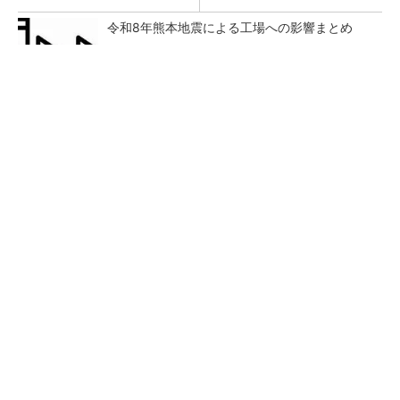
令和8年熊本地震による工場への影響まとめ
SNSアカウントを着実に成長。実はみんなココ
使ってます。
PR(Dreaw合同会社)
狭小な駐車場に、シャープがポールカメラ式製
品発表 市場シェア10％目指す