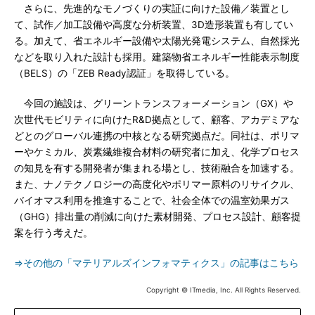
さらに、先進的なモノづくりの実証に向けた設備／装置とし
て、試作／加工設備や高度な分析装置、3D造形装置も有してい
る。加えて、省エネルギー設備や太陽光発電システム、自然採光
などを取り入れた設計も採用。建築物省エネルギー性能表示制度
（BELS）の「ZEB Ready認証」を取得している。
今回の施設は、グリーントランスフォーメーション（GX）や
次世代モビリティに向けたR&D拠点として、顧客、アカデミアな
どとのグローバル連携の中核となる研究拠点だ。同社は、ポリマ
ーやケミカル、炭素繊維複合材料の研究者に加え、化学プロセス
の知見を有する開発者が集まれる場とし、技術融合を加速する。
また、ナノテクノロジーの高度化やポリマー原料のリサイクル、
バイオマス利用を推進することで、社会全体での温室効果ガス
（GHG）排出量の削減に向けた素材開発、プロセス設計、顧客提
案を行う考えだ。
⇒その他の「マテリアルズインフォマティクス」の記事はこちら
Copyright © ITmedia, Inc. All Rights Reserved.