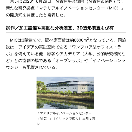
東レは2026年6月29日、名古屋事業場内（名古屋市港区）で、
新たな研究拠点「マテリアルイノベーションセンター（MIC）」
の開所式を開催したと発表した。
試作／加工設備や高度な分析装置、3D造形装置も保有
2
MICは3階建てで、延べ床面積は約8600m
となっている。同施
設は、アイデアの実証空間である「ワンフロア型オフィス・ラ
ボ」を備えている他、顧客やアカデミア（大学、公的研究機関な
ど）との協創の場である「オープンラボ」や「イノベーションラ
ウンジ」も配置されている。
「マテリアルイノベーションセンター
（MIC）」［クリックで拡大］ 出所：東
レ