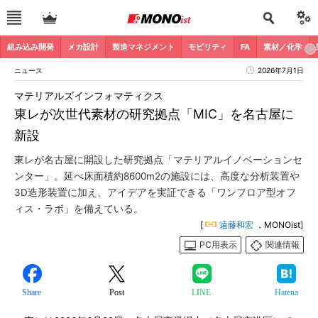
組み込み開発
メカ設計
製造マネジメント
モビリティ
FA
素材／化学
ニュース
2026年7月1日
マテリアルズインフォマティクス
東レが次世代素材の研究拠点「MIC」を名古屋に
新設
東レが名古屋に開設した研究拠点「マテリアルイノベーションセ
ンター」。延べ床面積約8600m2の施設には、高度な分析装置や
3D造形装置に加え、アイデアを実証できる「ワンフロア型オフ
ィス・ラボ」を備えている。
[
遠藤和宏
，MONOist]
PC用表示
関連情報
Share
Post
LINE
Hatena