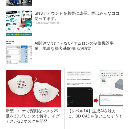
SNSアカウントを着実に成長。実はみんなココ
使ってます。
PR(Dreaw合同会社)
AI関連“だけじゃない”オムロンの制御機器事
業、地道な顧客基盤強化が結実
新型コロナで深刻なマスク不
【レベル14】生成AIを味方
足を3Dプリンタで解消、イグ
に、3D CADを使いこなそう！
アスが3Dマスクを開発