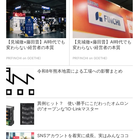
【見城徹×藤田晋】AI時代でも
【見城徹×藤田晋】AI時代でも
変わらない経営者の本質
変わらない経営者の本質
PR(FINCHI on GOETHE)
PR(FINCHI on GOETHE)
令和8年熊本地震による工場への影響まとめ
異例ヒット？ 使い勝手にこだわったオムロン
の“オープンな”IO-Linkマスター
SNSアカウントを着実に成長。実はみんなココ