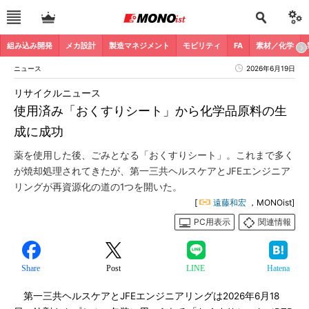
組み込み開発
メカ設計
製造マネジメント
モビリティ
FA
素材／化学
ニュース
2026年6月19日
リサイクルニュース
使用済み「おくすりシート」から化学品原料の生
成に成功
薬を使用した後、ごみとなる「おくすりシート」。これまで多く
が焼却処理されてきたが、第一三共ヘルスケアとJFEエンジニア
リングが再資源化の道の1つを開いた。
[
遠藤和宏
，MONOist]
PC用表示
関連情報
Share
Post
LINE
Hatena
第一三共ヘルスケアとJFEエンジニアリングは2026年6月18