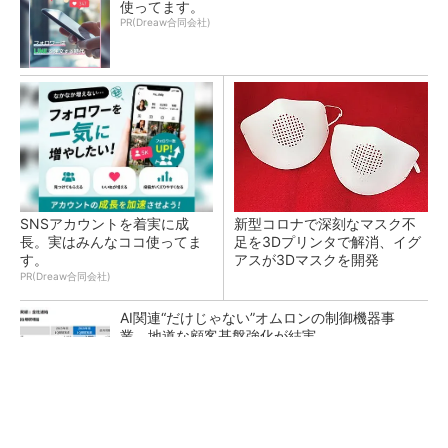
使ってます。
PR(Dreaw合同会社)
SNSアカウントを着実に成
新型コロナで深刻なマスク不
長。実はみんなココ使ってま
足を3Dプリンタで解消、イグ
す。
アスが3Dマスクを開発
PR(Dreaw合同会社)
AI関連“だけじゃない”オムロンの制御機器事
業、地道な顧客基盤強化が結実
【レベル14】生成AIを味方に、3D CADを使い
こなそう！