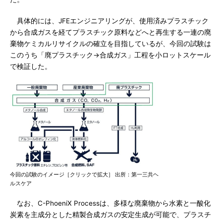
具体的には、JFEエンジニアリングが、使用済みプラスチック
から合成ガスを経てプラスチック原料などへと再生する一連の廃
棄物ケミカルリサイクルの確立を目指しているが、今回の試験は
このうち「廃プラスチック→合成ガス」工程を小ロットスケール
で検証した。
今回の試験のイメージ［クリックで拡大］ 出所：第一三共ヘ
ルスケア
なお、C-PhoeniX Processは、多様な廃棄物から水素と一酸化
炭素を主成分とした精製合成ガスの安定生成が可能で、プラスチ