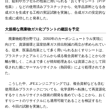
日、錠剤やカプセルの包装に用いられる「おくすりシート（PTP
包装）」などの使用済みプラスチックから、化学品原料となる合
成ガスを生成する工程の実証試験を実施し、合成ガスの安定的な
生成に成功したと発表した。
大規模な廃棄物ガス化プラントの建設を予定
廃棄物処理分野では、2050年のカーボンニュートラル実現に
向けて、資源循環と温室効果ガス排出削減の両立が求められてい
る。従来、医薬品包装として多く用いられるおくすりシートは、
プラスチックとアルミニウムから成る複合資材であることから分
離が難しく、これまで多くが焼却処理あるいは資源ごみとして回
収された後にサーマルリサイクル（熱回収）により処理されてき
た。
こうした中、JFEエンジニアリングでは、複合資材なども含む
使用済みプラスチックについても、化学原料へ転換して再資源化
するケミカルリサイクル技術の開発を進めていることから、おく
すりシートのリサイクルにも適用可能であることを検証するた
め、今回の試験を実施した。