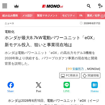
組み込み開発
メカ設計
製造マネジメント
モビリティ
FA
素材／化学
ニュース
2026年6月17日
電動化
ホンダが最大8.7kW電動パワーユニット「eGX」
新モデル投入、狙いと事業現在地は
ホンダは電動パワーユニット「eGX」の高出力モデル3機種を
2026年秋より供給する。パワープロダクツ事業の現在地と開発
背景を説明した。
[
安藤照乃
，MONOist]
PC用表示
関連情報
Share
Post
LINE
Hatena
ホンダは2026年6月15日、電動パワーユニット「eGX（イージ