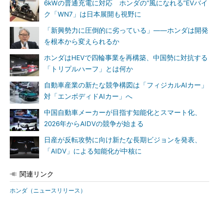
6kWの普通充電に対応 ホンダの“風になれる”EVバイ
ク「WN7」は日本展開も視野に
「新興勢力に圧倒的に劣っている」――ホンダは開発
を根本から変えられるか
ホンダはHEVで四輪事業を再構築、中国勢に対抗する
「トリプルハーフ」とは何か
自動車産業の新たな競争構図は「フィジカルAIカー」
対「エンボディドAIカー」へ
中国自動車メーカーが目指す知能化とスマート化、
2026年からAIDVの競争が始まる
日産が反転攻勢に向け新たな長期ビジョンを発表、
「AIDV」による知能化が中核に
関連リンク
ホンダ（ニュースリリース）