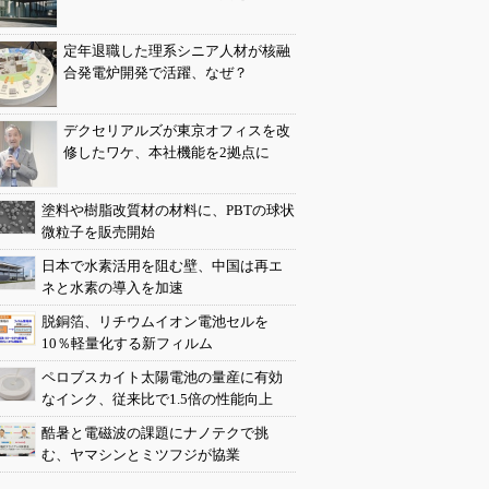
定年退職した理系シニア人材が核融
合発電炉開発で活躍、なぜ？
デクセリアルズが東京オフィスを改
修したワケ、本社機能を2拠点に
塗料や樹脂改質材の材料に、PBTの球状
微粒子を販売開始
日本で水素活用を阻む壁、中国は再エ
ネと水素の導入を加速
脱銅箔、リチウムイオン電池セルを
10％軽量化する新フィルム
ペロブスカイト太陽電池の量産に有効
なインク、従来比で1.5倍の性能向上
酷暑と電磁波の課題にナノテクで挑
む、ヤマシンとミツフジが協業