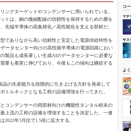
コー
リングターゲットやコンデンサーに用いられている。
マテ
ゲットは、銅の微細配線の信頼性を保持するための層を
り、先端半導体の高集積化／高性能化を支える部材だ。
型でありながら高い信頼性と安定した電源供給特性を
サス
やデータセンター向けの高性能半導体の電源回路におい
の製品も成長著しい生成AIのデータセンターに必要な
の需要も着実に伸びており、今後もこの傾向は継続する
よく
同製品の生産能力を段階的に引き上げる方針を発表して
にボトルネックとなる工程の設備増強を行ってきた。
とコンデンサーの両部材向けの機能性タンタル粉末の
、最上流の工程の設備を増強することを決定した。一連
022年3月比で1.5倍に拡大する。