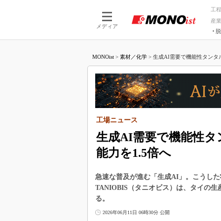
工
産
メディア
脱
つながる技術
AI×技術
MONOist
>
素材／化学
>
生成AI需要で機能性タンタル
つながる工場
AI×設備
つながるサービ
Physical
工場ニュース
生成AI需要で機能性
能力を1.5倍へ
急速な普及が進む「生成AI」。こうした
TANIOBIS（タニオビス）は、タイ
る。
2026年06月11日 06時30分 公開