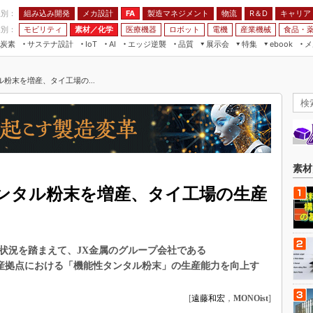
程別：
組み込み開発
メカ設計
製造マネジメント
物流
R＆D
キャリア
FA
業別：
モビリティ
素材／化学
医療機器
ロボット
電機
産業機械
食品・
炭素
サステナ設計
エッジ逆襲
品質
展示会
特集
メ
IoT
AI
ebook
伝承
組み込み開発
CEATEC
読者調査まとめ
編集後記
粉末を増産、タイ工場の...
JIMTOF
保全
メカ設計
つながるクルマ
組込み/エッジ コンピューティング
ス
 AI
製造マネジメント
5G
展＆IoT/5Gソリューション展
VR／AR
FA
IIFES
モビリティ
フィールドサービス
国際ロボット展
素材／化学
FPGA
素材
ジャパンモビリティショー
組み込み画像技術
タンタル粉末を増産、タイ工場の生産
TECHNO-FRONTIER
組み込みモデリング
人テク展
Windows Embedded
スマート工場EXPO
状況を踏まえて、JX金属のグループ会社である
車載ソフト開発
EdgeTech+
の生産拠点における「機能性タンタル粉末」の生産能力を向上す
ISO26262
日本ものづくりワールド
無償設計ツール
[
遠藤和宏
，
MONOist
]
AUTOMOTIVE WORLD