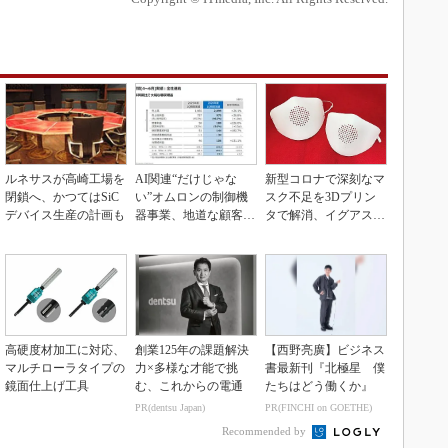
ルネサスが高崎工場を
AI関連“だけじゃな
新型コロナで深刻なマ
閉鎖へ、かつてはSiC
い”オムロンの制御機
スク不足を3Dプリン
デバイス生産の計画も
器事業、地道な顧客基
タで解消、イグアスが
盤強化が結実
3Dマスクを開発
高硬度材加工に対応、
創業125年の課題解決
【西野亮廣】ビジネス
マルチローラタイプの
力×多様な才能で挑
書最新刊『北極星 僕
鏡面仕上げ工具
む、これからの電通
たちはどう働くか』
PR(dentsu Japan)
PR(FINCHI on GOETHE)
Recommended by