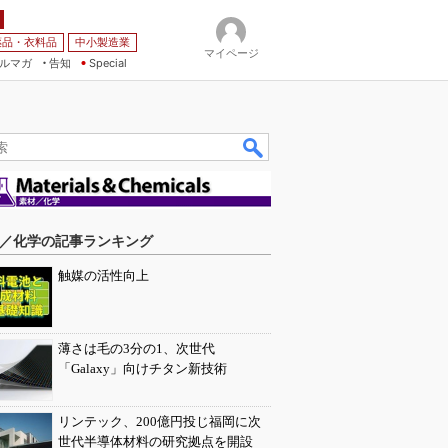
薬品・衣料品
中小製造業
マイページ
ルマガ
告知
Special
／化学の記事ランキング
触媒の活性向上
薄さは毛の3分の1、次世代
「Galaxy」向けチタン新技術
リンテック、200億円投じ福岡に次
世代半導体材料の研究拠点を開設