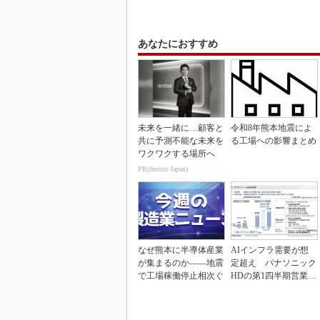
あなたにおすすめ
未来を一緒に…顧客と
令和8年熊本地震によ
共に予測不能な未来を
る工場への影響まとめ
ワクワクする場所へ
PR(dentsu Japan)
なぜ熊本に半導体産業
AIインフラ需要が想
が集まるのか――地震
定超え パナソニック
で工場稼働停止相次ぐ
HDの第1四半期営業利
益が過去最高達成