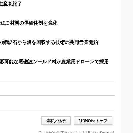
生産を終了
／ALD材料の供給体制を強化
位の銅鉱石から銅を回収する技術の共同営業開始
成形可能な電磁波シールド材が農業用ドローンで採用
素材／化学
MONOist トップ
Copyright © ITmedia, Inc. All Rights Reserved.