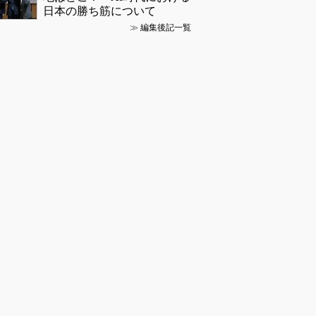
日本の勝ち筋について
≫
編集後記一覧