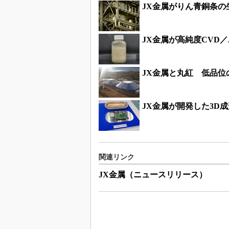
JX金属がりん青銅条の
JX金属が高純度CVD
JX金属と丸紅 低品
JX金属が開発した3D
関連リンク
JX金属（ニュースリリース）