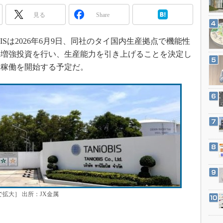
3Dプリンタ
産業オープンネット展
見る
Share
デジタルツインとCAE
S＆OP
ISは2026年6月9日、同社のタイ国内生産拠点で機能性
インダストリー4.0
の増強投資を行い、生産能力を引き上げることを決定し
イノベーション
次稼働を開始する予定だ。
製造業ビッグデータ
メイドインジャパン
植物工場
知財マネジメント
海外生産
グローバル設計・開発
制御セキュリティ
新型コロナへの対応
で拡大］ 出所：JX金属