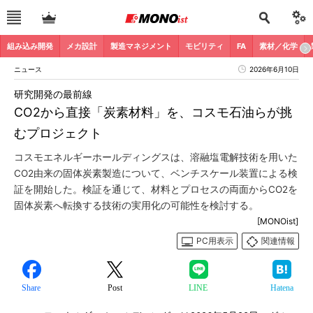
組み込み開発
メカ設計
製造マネジメント
モビリティ
FA
素材／化学
ニュース
2026年6月10日
研究開発の最前線
CO2から直接「炭素材料」を、コスモ石油らが挑
むプロジェクト
コスモエネルギーホールディングスは、溶融塩電解技術を用いた
CO2由来の固体炭素製造について、ベンチスケール装置による検
証を開始した。検証を通じて、材料とプロセスの両面からCO2を
固体炭素へ転換する技術の実用化の可能性を検討する。
[MONOist]
PC用表示
関連情報
Share
Post
LINE
Hatena