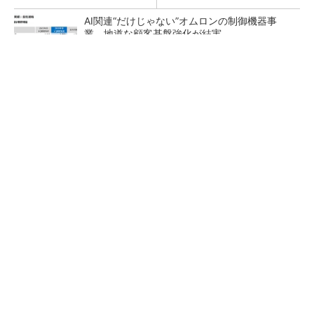
AI関連“だけじゃない”オムロンの制御機器事
業、地道な顧客基盤強化が結実
【レベル14】生成AIを味方に、3D CADを使い
こなそう！
「取りあえずボルトで固定」は禁物 締結部設
計で押さえるべき基本