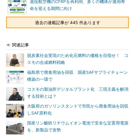
退役航空機のCFRPを再利用、多くの機体が運用寿
命を迎える期間に向け
過去の連載記事が 445 件あります
関連記事
脱炭素社会実現のため化石燃料の価格を目指せ！ コ
スモの合成燃料戦略
福島県で廃食用油を回収 国産SAFサプライチェーン
構築の一環で
コスモの製油所デジタルプラント化 三現主義を解消
する技術とは？
大阪府のガソリンスタンドで市民から廃食用油を回収
しSAF原料化
国産リン酸鉄リチウムイオン電池で安全な定置用電源
を、新製品で攻勢