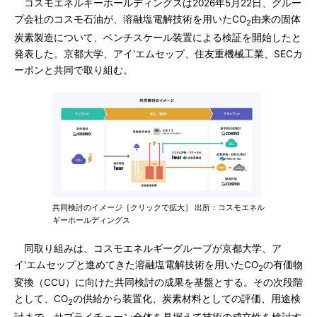
コスモエネルギーホールディングスは2026年5月22日、グルー
プ会社のコスモ石油が、溶融塩電解技術を用いたCO
由来の固体
2
炭素製造について、ベンチスケール装置による検証を開始したと
発表した。京都大学、アイ'エムセップ、住友重機械工業、SECカ
ーボンと共同で取り組む。
共同検討のイメージ［クリックで拡大］ 出所：コスモエネル
ギーホールディングス
同取り組みは、コスモエネルギーグループが京都大学、ア
イ'エムセップと進めてきた溶融塩電解技術を用いたCO
の有価物
2
変換（CCU）に向けた共同検討の成果を基盤とする。その次段階
として、CO
の供給から装置化、炭素材料としての評価、用途検
2