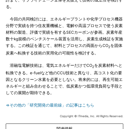
討まで、サプライチェーン全体を見据えて技術の成立性を検討す
る。
今回の共同検討には、エネルギープラントや化学プロセス機器
分野で実績を持つ住友重機械と、電解や高温プロセスで使う炭素
材料の製造、評価で実績を有するSECカーボンが参画。炭素年産
数十kg規模のベンチスケール装置を活用し、炭素生成検証を実施
する。この検証を通じて、材料とプロセスの両面からCO
を固体
2
炭素へ転換する技術の実用化の可能性を検討する。
溶融塩電解技術は、電気エネルギーだけでCO
を炭素材料へと
2
転換できる。e-fuelなど他のCCU技術と異なり、高コスト化の要
因となるクリーン水素を必要としない。将来的には、再生可能エ
ネルギーと組み合わせることで、低炭素かつ低環境負荷な手段と
しての展開が期待できる。
⇒その他の「研究開発の最前線」の記事はこちら
Copyright © ITmedia, Inc. All Rights Reserved.
関連情報