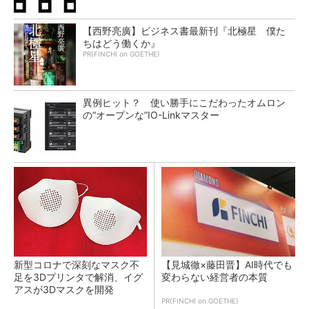
【西野亮廣】ビジネス書最新刊『北極星 僕た
ちはどう働くか』
PR(FINCHI on GOETHE)
異例ヒット？ 使い勝手にこだわったオムロン
の“オープンな”IO-Linkマスター
新型コロナで深刻なマスク不
【見城徹×藤田晋】AI時代でも
足を3Dプリンタで解消、イグ
変わらない経営者の本質
アスが3Dマスクを開発
PR(FINCHI on GOETHE)