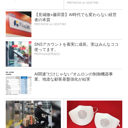
PR(FINCHI on GOETHE)
【見城徹×藤田晋】AI時代でも変わらない経営
者の本質
PR(FINCHI on GOETHE)
SNSアカウントを着実に成長。実はみんなココ
使ってます。
PR(Dreaw合同会社)
AI関連“だけじゃない”オムロンの制御機器事
業、地道な顧客基盤強化が結実