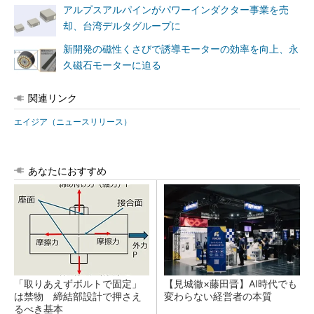
アルプスアルパインがパワーインダクター事業を売
却、台湾デルタグループに
新開発の磁性くさびで誘導モーターの効率を向上、永
久磁石モーターに迫る
関連リンク
エイジア（ニュースリリース）
あなたにおすすめ
「取りあえずボルトで固定」
【見城徹×藤田晋】AI時代でも
は禁物 締結部設計で押さえ
変わらない経営者の本質
るべき基本