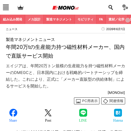
組み込み開発
メカ設計
製造マネジメント
モビリティ
FA
素材／化学
ニュース
2026年6月1日
製造マネジメントニュース
年間20万tの生産能力持つ磁性材料メーカー、国内
で直販サービス開始
エイジアは、年間20万トン規模の生産能力を持つ磁性材料メーカ
ーのDMEGCと、日本国内における戦略的パートナーシップを締
結した。これにより、正式に「メーカー直販型の供給体制」によ
るサービスを開始した。
[MONOist]
PC用表示
関連情報
Share
Post
LINE
Hatena