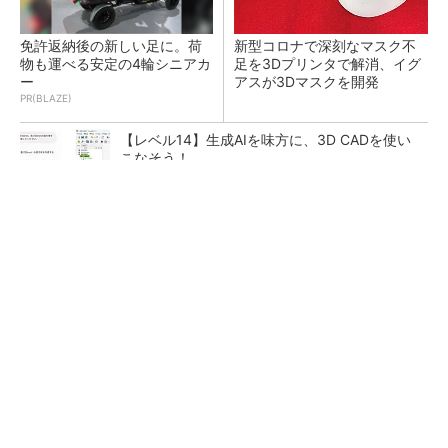
免許返納後の新しい足に。荷
新型コロナで深刻なマスク不
物も運べる安定の4輪シニアカ
足を3Dプリンタで解消、イグ
ー
アスが3Dマスクを開発
PR(BLAZE)
【レベル14】生成AIを味方に、3D CADを使い
こなそう！
令和8年熊本地震による工場への影響まとめ
狭小な駐車場に、シャープがポールカメラ式製
品発表 市場シェア10％目指す