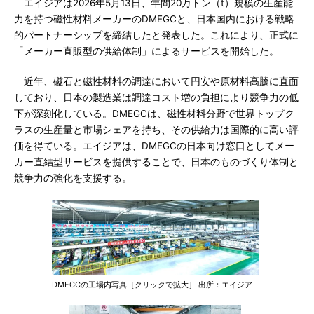
エイジアは2026年5月13日、年間20万トン（t）規模の生産能
力を持つ磁性材料メーカーのDMEGCと、日本国内における戦略
的パートナーシップを締結したと発表した。これにより、正式に
「メーカー直販型の供給体制」によるサービスを開始した。
近年、磁石と磁性材料の調達において円安や原材料高騰に直面
しており、日本の製造業は調達コスト増の負担により競争力の低
下が深刻化している。DMEGCは、磁性材料分野で世界トップク
ラスの生産量と市場シェアを持ち、その供給力は国際的に高い評
価を得ている。エイジアは、DMEGCの日本向け窓口としてメー
カー直結型サービスを提供することで、日本のものづくり体制と
競争力の強化を支援する。
DMEGCの工場内写真［クリックで拡大］ 出所：エイジア