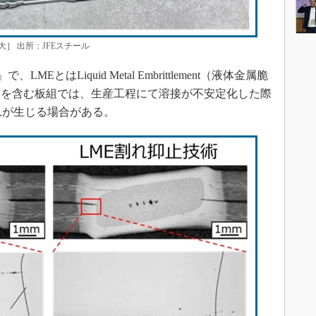
］ 出所：JFEスチール
とはLiquid Metal Embrittlement（液体金属脆
板を含む板組では、生産工程にて溶接が不安定化した際
れが生じる場合がある。