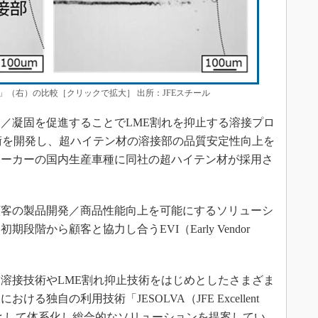
」（右）の比較［クリックで拡大］ 出所：JFEスチール
／凝固を促進することでLME割れを抑止する溶接プロ
術を開発し、超ハイテン材の溶接部の品質安定性向上を
メーカーの国内生産車種に同社の超ハイテン材が採用さ
客の製品開発／商品性能向上を可能にするソリューシ
階から顧客と協力し合うEVI（Early Vendor
溶接技術やLME割れ抑止技術をはじめとしたさまざま
独自の利用技術「JESOLVA（JFE Excellent
plication）」として体系化し総合的なソリューションを提案してい