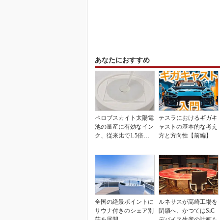
あなたにおすすめ
ペロブスカイト太陽電
テスラにおけるギガキ
池の量産に有効なイン
ャストの基本的な考え
ク、従来比で1.5倍の
方と方向性【前編】
性能向上
全国の絶景ポイントに
ルネサスが高崎工場を
サウナ付きのシェア別
閉鎖へ、かつてはSiC
荘を展開
デバイス生産の計画も