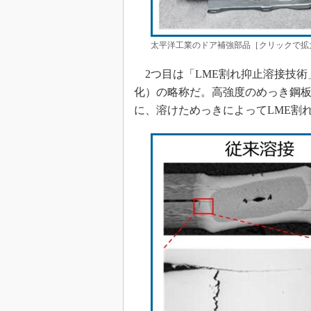
太平洋工業のドア補強部品［クリックで拡大
2つ目は「LME割れ抑止溶接技術」で、LME
化）の略称だ。高強度のめっき鋼
に、溶けためっきによってLME割