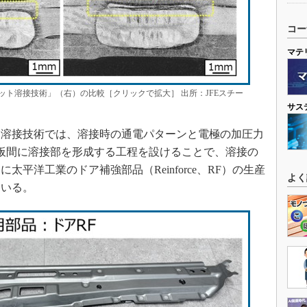
コー
マテ
ト溶接技術」（右）の比較［クリックで拡大］ 出所：JFEスチー
サス
溶接技術では、溶接時の通電パターンと電極の加圧力
板間に溶接部を形成する工程を設けることで、溶接の
平洋工業のドア補強部品（Reinforce、RF）の生産
よく
ている。