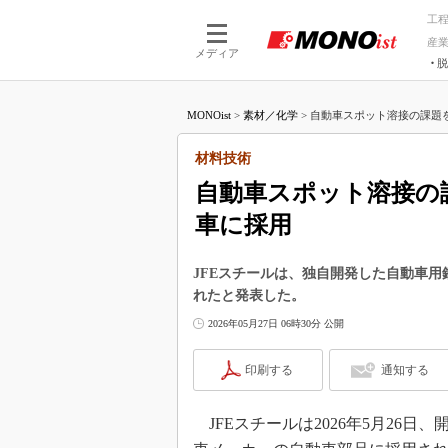
工
産
メディア
脱
つながる技術
AI×技術
MONOist
>
素材／化学
>
自動車スポット溶接の課題を克
つながる工場
AI×設備
つながるサービ
Physical
材料技術
自動車スポット溶接の
車に採用
JFEスチールは、独自開発した自動車
れたと発表した。
2026年05月27日 06時30分 公開
印刷する
通知する
JFEスチールは2026年5月26