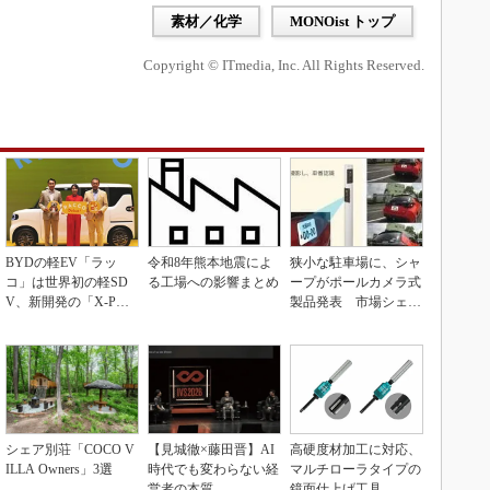
素材／化学
MONOist トップ
Copyright © ITmedia, Inc. All Rights Reserved.
BYDの軽EV「ラッ
令和8年熊本地震によ
狭小な駐車場に、シャ
コ」は世界初の軽SD
る工場への影響まとめ
ープがポールカメラ式
V、新開発の「X-PAC
製品発表 市場シェア
K」に電動システ...
10％目指す
シェア別荘「COCO V
【見城徹×藤田晋】AI
高硬度材加工に対応、
ILLA Owners」3選
時代でも変わらない経
マルチローラタイプの
営者の本質
鏡面仕上げ工具