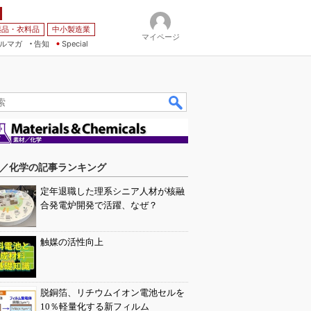
薬品・衣料品
中小製造業
マイページ
ルマガ
告知
Special
／化学の記事ランキング
定年退職した理系シニア人材が核融
合発電炉開発で活躍、なぜ？
触媒の活性向上
脱銅箔、リチウムイオン電池セルを
10％軽量化する新フィルム