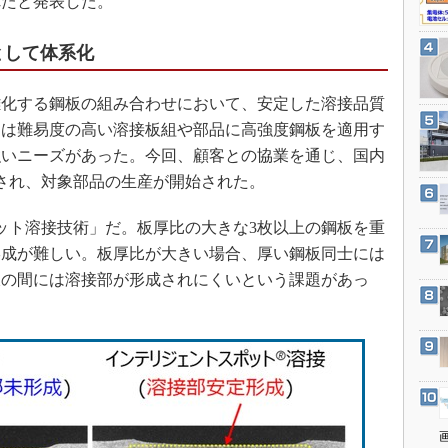
れたと発表した。
3Dプリンタ
産業オープンネット展
デジタルツインとCAE
として体系化
S＆OP
インダストリー4.0
化する鋼板の組み合わせにおいて、安定した溶接品質
らは難易度の高い溶接板組や部品に高強度鋼板を適用す
イノベーション
強いニーズがあった。今回、顧客との協業を通じ、国内
製造業ビッグデータ
され、対象部品の生産が開始された。
メイドインジャパン
植物工場
ット溶接技術」だ。板厚比の大きな3枚以上の鋼板を重
形成が難しい。板厚比が大きい場合、厚い鋼板同士には
知財マネジメント
板の間には溶接部が形成されにくいという課題があっ
海外生産
グローバル設計・開発
制御セキュリティ
新型コロナへの対応