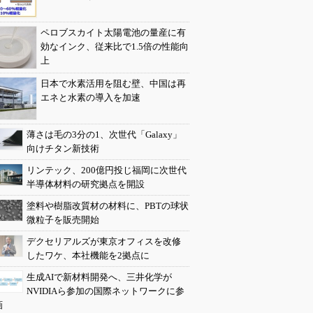
ペロブスカイト太陽電池の量産に有
効なインク、従来比で1.5倍の性能向
上
日本で水素活用を阻む壁、中国は再
エネと水素の導入を加速
薄さは毛の3分の1、次世代「Galaxy」
向けチタン新技術
リンテック、200億円投じ福岡に次世代
半導体材料の研究拠点を開設
塗料や樹脂改質材の材料に、PBTの球状
微粒子を販売開始
デクセリアルズが東京オフィスを改修
したワケ、本社機能を2拠点に
生成AIで新材料開発へ、三井化学が
NVIDIAら参加の国際ネットワークに参
画