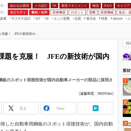
程別：
組み込み開発
メカ設計
製造マネジメント
物流
R＆D
キャリア
FA
業別：
モビリティ
素材／化学
医療機器
ロボット
電機
産業機械
食品・
炭素
サステナ設計
エッジ逆襲
品質
展示会
特集
メ
IoT
AI
ebook
伝承
組み込み開発
CEATEC
読者調査まとめ
編集後記
服！ JFEの新技術が...
JIMTOF
保全
メカ設計
つながるクルマ
組込み/エッジ コンピューティング
ス
 AI
製造マネジメント
5G
展＆IoT/5Gソリューション展
VR／AR
FA
課題を克服！ JFEの新技術が国内
IIFES
モビリティ
フィールドサービス
国際ロボット展
素材／化学
FPGA
素材
ジャパンモビリティショー
組み込み画像技術
用鋼板のスポット溶接技術が国内自動車メーカーの部品に採用さ
TECHNO-FRONTIER
組み込みモデリング
人テク展
[
遠藤和宏
，
MONOist
]
Windows Embedded
スマート工場EXPO
車載ソフト開発
見る
Share
EdgeTech+
ISO26262
日本ものづくりワールド
日、開発した自動車用鋼板のスポット溶接技術が、国内自動
無償設計ツール
AUTOMOTIVE WORLD