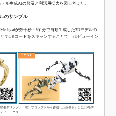
モデル生成AIの普及と利活用拡大を図る考えだ。
モデルのサンプル
shy.aiが数十秒～約1分で自動生成した3Dモデルの
どでQRコードをスキャンすることで、3Dビューイン
3Dモデリング／（右）プロンプトから作成した画像をもとに3Dモデ
・ディー・エス