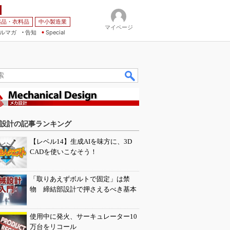
薬品・衣料品
中小製造業
マイページ
ルマガ
告知
Special
設計の記事ランキング
【レベル14】生成AIを味方に、3D
CADを使いこなそう！
「取りあえずボルトで固定」は禁
物 締結部設計で押さえるべき基本
使用中に発火、サーキュレーター10
万台をリコール