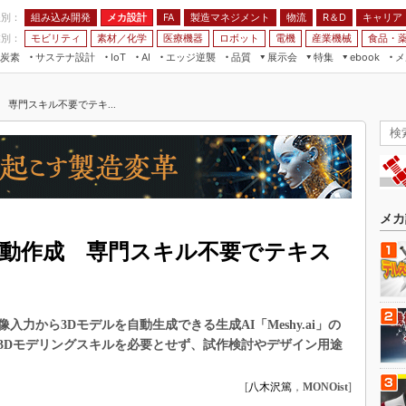
程別：
組み込み開発
メカ設計
製造マネジメント
物流
R＆D
キャリア
FA
業別：
モビリティ
素材／化学
医療機器
ロボット
電機
産業機械
食品・
炭素
サステナ設計
エッジ逆襲
品質
展示会
特集
メ
IoT
AI
ebook
伝承
組み込み開発
CEATEC
読者調査まとめ
編集後記
 専門スキル不要でテキ...
JIMTOF
保全
メカ設計
つながるクルマ
組込み/エッジ コンピューティング
ス
 AI
製造マネジメント
5G
展＆IoT/5Gソリューション展
VR／AR
FA
IIFES
モビリティ
フィールドサービス
国際ロボット展
素材／化学
FPGA
メカ
ジャパンモビリティショー
組み込み画像技術
自動作成 専門スキル不要でテキス
TECHNO-FRONTIER
組み込みモデリング
人テク展
Windows Embedded
スマート工場EXPO
力から3Dモデルを自動生成できる生成AI「Meshy.ai」の
車載ソフト開発
EdgeTech+
3Dモデリングスキルを必要とせず、試作検討やデザイン用途
ISO26262
日本ものづくりワールド
無償設計ツール
[
八木沢篤
，
MONOist
]
AUTOMOTIVE WORLD