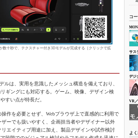
コー
MO
か数十秒で、テクスチャー付き3Dモデルが完成する［クリックで拡
サス
デジ
3Dモデルは、実用を意識したメッシュ構造を備えており、
動リギングにも対応する。ゲーム、映像、デザイン検
しやすい点が特長だ。
VR
操作を必要とせず、Webブラウザ上で直感的に利用で
ーザーでも扱いやすく、企画担当者やデザイナー以外
クリエイティブ用途に加え、製品デザインや試作検討
よく
デア段階でのビジュアル検討やラフモデル作成を迅速に