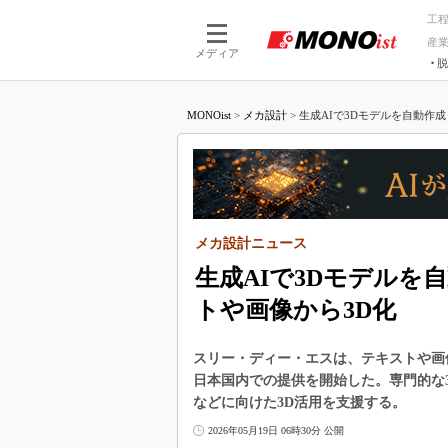
工
産
メディア
脱
つながる技術
AI×技術
MONOist
>
メカ設計
>
生成AIで3Dモデルを自動作成
つながる工場
AI×設備
つながるサービ
Physical
メカ設計ニュース
生成AIで3Dモデルを
トや画像から3D化
スリー・ディー・エスは、テキストや画像入
日本国内での提供を開始した。専門的な
などに向けた3D活用を支援する。
2026年05月19日 06時30分 公開