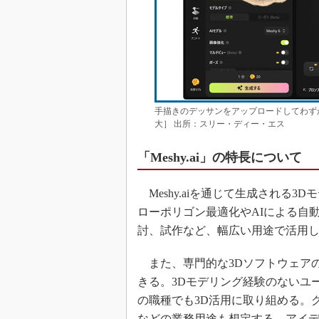
手描きのデッサンをアップロードしてわず
大］ 出所：スリー・ディー・エス
「Meshy.ai」の特長について
Meshy.aiを通じて生成される
ローポリゴン最適化やAIによる自
討、試作など、幅広い用途で活用
また、専門的な3Dソフトウェアの
きる。3Dモデリング経験のないユ
の職種でも3D活用に取り組める。
などの業務用途も想定する。アイ