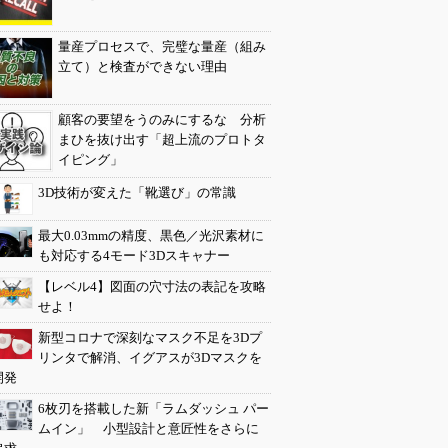
量産プロセスで、完璧な量産（組み
立て）と検査ができない理由
顧客の要望をうのみにするな 分析
まひを抜け出す「超上流のプロトタ
イピング」
3D技術が変えた「靴選び」の常識
最大0.03mmの精度、黒色／光沢素材に
も対応する4モード3Dスキャナー
【レベル4】図面の穴寸法の表記を攻略
せよ！
新型コロナで深刻なマスク不足を3Dプ
リンタで解消、イグアスが3Dマスクを
開発
6枚刃を搭載した新「ラムダッシュ パー
ムイン」 小型設計と意匠性をさらに