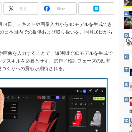
3Dプリンタ
産業オープンネット展
見る
Share
デジタルツインとCAE
S＆OP
月14日、テキストや画像入力から3Dモデルを生成でき
インダストリー4.0
の日本国内での提供および取り扱いを、同月18日から
イノベーション
製造業ビッグデータ
プトや画像を入力することで、短時間で3Dモデルを生成で
メイドインジャパン
リングスキルを必要とせず、試作／検討フェーズの効率
植物工場
境づくりへの貢献が期待される。
知財マネジメント
海外生産
グローバル設計・開発
制御セキュリティ
新型コロナへの対応