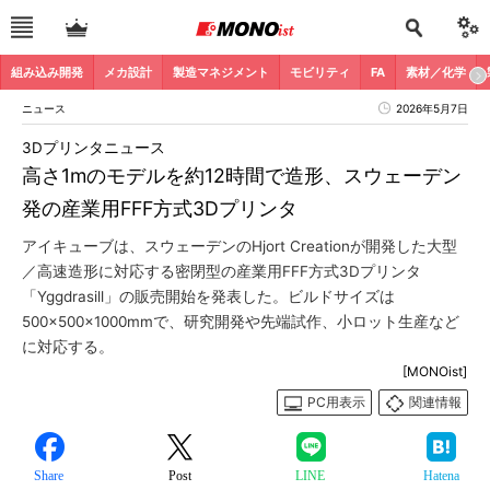
組み込み開発
メカ設計
製造マネジメント
モビリティ
FA
素材／化学
ニュース
2026年5月7日
3Dプリンタニュース
高さ1mのモデルを約12時間で造形、スウェーデン
発の産業用FFF方式3Dプリンタ
アイキューブは、スウェーデンのHjort Creationが開発した大型
／高速造形に対応する密閉型の産業用FFF方式3Dプリンタ
「Yggdrasill」の販売開始を発表した。ビルドサイズは
500×500×1000mmで、研究開発や先端試作、小ロット生産など
に対応する。
[MONOist]
PC用表示
関連情報
Share
Post
LINE
Hatena