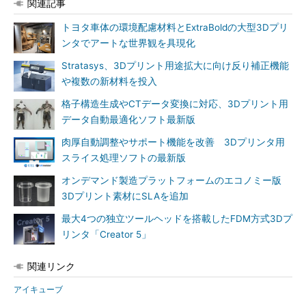
関連記事
トヨタ車体の環境配慮材料とExtraBoldの大型3Dプリ
ンタでアートな世界観を具現化
Stratasys、3Dプリント用途拡大に向け反り補正機能
や複数の新材料を投入
格子構造生成やCTデータ変換に対応、3Dプリント用
データ自動最適化ソフト最新版
肉厚自動調整やサポート機能を改善 3Dプリンタ用
スライス処理ソフトの最新版
オンデマンド製造プラットフォームのエコノミー版
3Dプリント素材にSLAを追加
最大4つの独立ツールヘッドを搭載したFDM方式3Dプ
リンタ「Creator 5」
関連リンク
アイキューブ