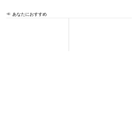
あなたにおすすめ
シェア別荘「COCO VILLA O
全員がリーダーシップを発揮
wners」3選
し、自分より優れた人財を育
成する
PR(COCO VILLA on GOETHE)
PR(dentsu Japan)
【西野亮廣】つくりたいものを追求できる環境
の作り方とは
PR(FINCHI on GOETHE)
令和8年熊本地震による工場への影響まとめ