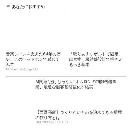
あなたにおすすめ
音楽シーンを支えた64年の歴
「取りあえずボルトで固定」
史、このヘッドホンで感じて
は禁物 締結部設計で押さえ
みて
るべき基本
PR(Marshall Group AB)
AI関連“だけじゃない”オムロンの制御機器事
業、地道な顧客基盤強化が結実
【西野亮廣】つくりたいものを追求できる環境
の作り方とは
PR(FINCHI on GOETHE)