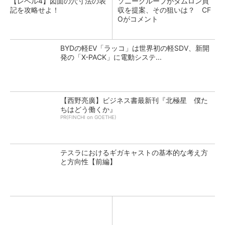
【レベル4】図面の穴寸法の表
ソニーグループがタムロン買
記を攻略せよ！
収を提案、その狙いは？ CF
Oがコメント
BYDの軽EV「ラッコ」は世界初の軽SDV、新開
発の「X-PACK」に電動システ...
【西野亮廣】ビジネス書最新刊『北極星 僕た
ちはどう働くか』
PR(FINCHI on GOETHE)
テスラにおけるギガキャストの基本的な考え方
と方向性【前編】