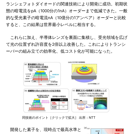
ランシェフォトダイオードの関連技術により開発に成功。初期状
態の暗電流をpA（1000分の1nA）オーダーまで低減できた。一般
的な受光素子の暗電流nA（10億分の1アンペア）オーダーと比較
すると、この結果は世界最小レベルに相当する。
これらに加え、半導体レンズを裏面に集積し、受光領域を広げ
て光の位置ずれ許容度を2倍以上改善した。これによりトランシ
ーバーの組み立ての効率化、低コスト化が可能になった。
同技術のポイント［クリックで拡大］ 出所：NTT
開発した素子を、現時点で最高水準と