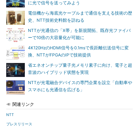
に光で信号を送ってみよう
電信機から海底光ケーブルまで通信を支える技術の歴
史、NTT技術史料館を訪ねる
NTTが光通信の「X帯」を新規開拓、既存光ファイバ
ーで10倍の大容量化が可能に
4K120HzのHDMI信号を0.1msで長距離伝送信号に変
換、NTTがFPGAのIPで技術提供
省エネオンチップ量子光メモリ素子に向け、電子と超
音波のハイブリッド状態を実現
NTTが光電融合デバイスの専門企業を設立「自動車や
スマホにも光通信を広げる」
関連リンク
NTT
プレスリリース