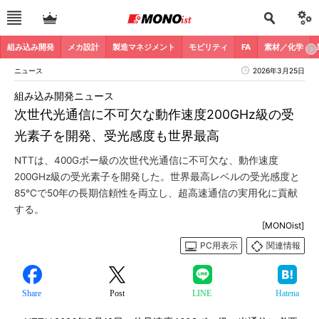
組み込み開発
メカ設計
製造マネジメント
モビリティ
FA
素材／化学
ニュース
2026年3月25日
組み込み開発ニュース
次世代光通信に不可欠な動作速度200GHz級の受
光素子を開発、受光感度も世界最高
NTTは、400Gボー級の次世代光通信に不可欠な、動作速度
200GHz級の受光素子を開発した。世界最高レベルの受光感度と
85℃で50年の長期信頼性を両立し、超高速通信の実用化に貢献
する。
[MONOist]
PC用表示
関連情報
Share
Post
LINE
Hatena