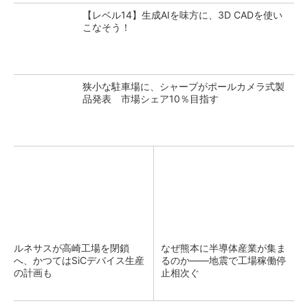
【レベル14】生成AIを味方に、3D CADを使い
こなそう！
狭小な駐車場に、シャープがポールカメラ式製
品発表 市場シェア10％目指す
ルネサスが高崎工場を閉鎖
なぜ熊本に半導体産業が集ま
へ、かつてはSiCデバイス生産
るのか――地震で工場稼働停
の計画も
止相次ぐ