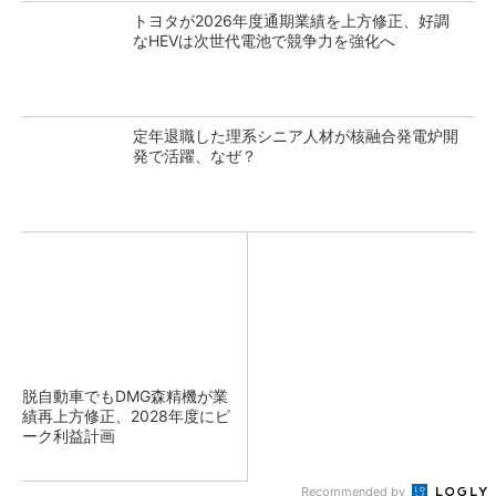
トヨタが2026年度通期業績を上方修正、好調
なHEVは次世代電池で競争力を強化へ
定年退職した理系シニア人材が核融合発電炉開
発で活躍、なぜ？
脱自動車でもDMG森精機が業
績再上方修正、2028年度にピ
ーク利益計画
Recommended by