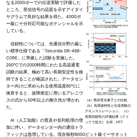
なる200Gボーでの伝送実験で評価した
ところ、受信信号の品質を示すアイダイ
ヤグラムで良好な結果を得た。400Gボ
ー級に十分対応可能なポテンシャルを示
している。
信頼性については、光通信分野の厳し
い標準仕様である「Telcordia GR-468-
CORE」に準拠した試験を実施した。
200℃での2000時間にわたる高温通電
試験の結果、極めて高い長期安定性を維
持できることが確認された。データセン
ター向けに求められる使用温度85℃に
換算すると、故障推定に用いるアレニウ
スの式から50年以上の耐久性が導かれ
（a）既存受光素子との比較、
（b）高周波特性と伝送実験の
た。
デモンストレーション、（c）
長期信頼性の評価結果［クリ
AI（人工知能）の普及や並列処理の増
ックで拡大］ 出所：NTT
加に伴い、データセンター内の通信トラ
フィックは急増している。現在毎秒800Gビット級イーサネット