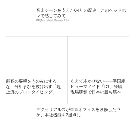
音楽シーンを支えた64年の歴史、このヘッドホ
ンで感じてみて
PR(Marshall Group AB)
顧客の要望をうのみにする
あえて歩かせない――準国産
な 分析まひを抜け出す「超
ヒューマノイド「D1」登場、
上流のプロトタイピング」
現場稼働で日本の勝ち筋へ
デクセリアルズが東京オフィスを改修したワ
ケ、本社機能を2拠点に