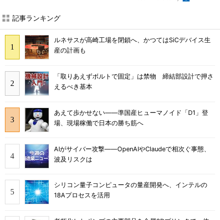
記事ランキング
ルネサスが高崎工場を閉鎖へ、かつてはSiCデバイス生
産の計画も
「取りあえずボルトで固定」は禁物 締結部設計で押さ
えるべき基本
あえて歩かせない――準国産ヒューマノイド「D1」登
場、現場稼働で日本の勝ち筋へ
AIがサイバー攻撃――OpenAIやClaudeで相次ぐ事態、
波及リスクは
シリコン量子コンピュータの量産開発へ、インテルの
18Aプロセスを活用