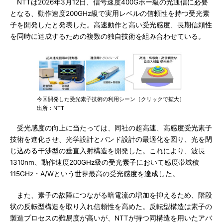
NTTは2026年3月12日、信号速度400Gボー級の光通信に必要
となる、動作速度200GHz級で実用レベルの信頼性を持つ受光素
子を開発したと発表した。高速動作と高い受光感度、長期信頼性
を同時に達成するための複数の独自技術を組み合わせている。
今回開発した受光素子技術の利用シーン［クリックで拡大］
出所：NTT
受光感度の向上に当たっては、同社の超高速、高感度受光素子
技術を進化させ、光学設計とバンド設計の最適化を図り、光を閉
じ込める干渉型の垂直入射構造を開発した。これにより、波長
1310nm、動作速度200GHz級の受光素子において感度帯域積
115GHz・A/Wという世界最高の受光感度を達成した。
また、素子の故障につながる暗電流の増加を抑えるため、階段
状の反転型構造を取り入れ信頼性を高めた。反転型構造は素子の
製造プロセスの難易度が高いが、NTTが持つ同構造を用いたアバ