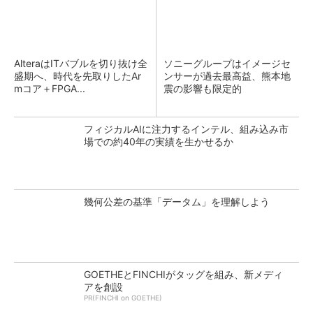
AlteraはITバブルを切り抜け全
ソニーグループはイメージセ
盛期へ、時代を先取りしたAr
ンサーが過去最高益、熊本地
mコア＋FPGA...
震の影響も限定的
フィジカルAIに注力するインテル、組み込み市
場での約40年の実績を生かせるか
幾何公差の基準「データム」を理解しよう
GOETHEとFINCHIがタッグを組み、新メディ
アを創設
PR(FINCHI on GOETHE)