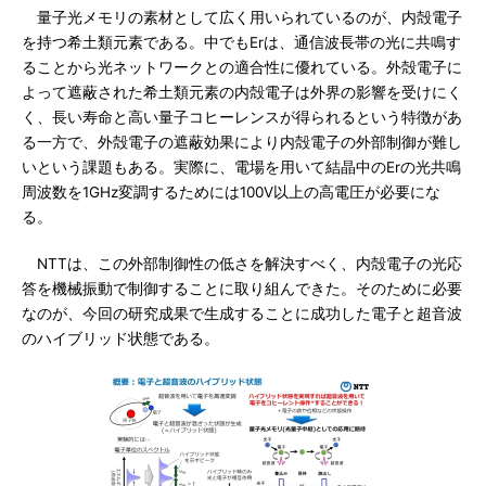
量子光メモリの素材として広く用いられているのが、内殻電子
を持つ希土類元素である。中でもErは、通信波長帯の光に共鳴す
ることから光ネットワークとの適合性に優れている。外殻電子に
よって遮蔽された希土類元素の内殻電子は外界の影響を受けにく
く、長い寿命と高い量子コヒーレンスが得られるという特徴があ
る一方で、外殻電子の遮蔽効果により内殻電子の外部制御が難し
いという課題もある。実際に、電場を用いて結晶中のErの光共鳴
周波数を1GHz変調するためには100V以上の高電圧が必要にな
る。
NTTは、この外部制御性の低さを解決すべく、内殻電子の光応
答を機械振動で制御することに取り組んできた。そのために必要
なのが、今回の研究成果で生成することに成功した電子と超音波
のハイブリッド状態である。