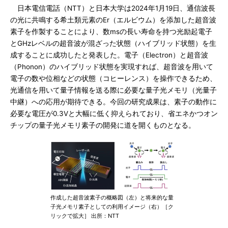
日本電信電話（NTT）と日本大学は2024年1月19日、通信波長
の光に共鳴する希土類元素のEr（エルビウム）を添加した超音波
素子を作製することにより、数msの長い寿命を持つ光励起電子
とGHzレベルの超音波が混ざった状態（ハイブリッド状態）を生
成することに成功したと発表した。電子（Electron）と超音波
（Phonon）のハイブリッド状態を実現すれば、超音波を用いて
電子の数や位相などの状態（コヒーレンス）を操作できるため、
光通信を用いて量子情報を送る際に必要な量子光メモリ（光量子
中継）への応用が期待できる。今回の研究成果は、素子の動作に
必要な電圧が0.3Vと大幅に低く抑えられており、省エネかつオン
チップの量子光メモリ素子の開発に道を開くものとなる。
作成した超音波素子の概略図（左）と将来的な量
子光メモリ素子としての利用イメージ（右）［ク
リックで拡大］ 出所：NTT