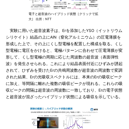
電子と超音波のハイブリッド状態［クリックで拡
大］ 出所：NTT
実験に用いた超音波素子は、Erを添加したYSO（イットリウム
シリケイト）結晶の上にAlN（窒化アルミニウム）の圧電薄膜を
形成した上で、その上にくし型電極を配置した構成を取る。くし
型電極に電圧をかけると、電極パターンに合わせて圧電薄膜が変
形して、くし型電極の周期に応じた周波数の超音波（表面弾性
波）を発生させられる。これにより結晶表面付近にひずみが誘起
されて、ひずみを受けたErの共鳴周波数が超音波の周波数で変調
された結果、Erの光吸収スペクトルには、本来のErの吸収ピーク
に加え、等間隔に離れた複数の吸収ピークが現れる。これらの吸
収ピークの間隔は超音波の周波数に一致しており、Erの電子状態
と超音波が混ざったハイブリッド状態による吸収を示している。