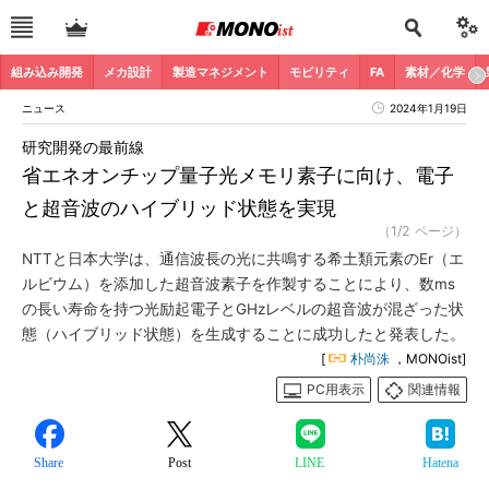
組み込み開発
メカ設計
製造マネジメント
モビリティ
FA
素材／化学
ニュース
2024年1月19日
研究開発の最前線
省エネオンチップ量子光メモリ素子に向け、電子
と超音波のハイブリッド状態を実現
（1/2 ページ）
NTTと日本大学は、通信波長の光に共鳴する希土類元素のEr（エ
ルビウム）を添加した超音波素子を作製することにより、数ms
の長い寿命を持つ光励起電子とGHzレベルの超音波が混ざった状
態（ハイブリッド状態）を生成することに成功したと発表した。
[
朴尚洙
，MONOist]
PC用表示
関連情報
Share
Post
LINE
Hatena