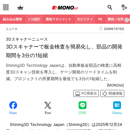
組み込み開発
メカ設計
製造マネジメント
モビリティ
FA
素材／化学
ニュース
2026年1月15日
3Dスキャナーニュース
3Dスキャナーで板金検査を簡易化し、部品の開発
期間を3分の1短縮
Shining3D Technology Japanは、自動車板金部品の検査に高精
度3Dスキャン技術を導入し、ゲージ開発のリードタイムを削
減。プロジェクトの所要期間を最低でも3分の1短縮した。
[MONOist]
PC用表示
関連情報
Share
Post
LINE
Hatena
Shining3D Technology Japan（Shining3D）は2025年12月24