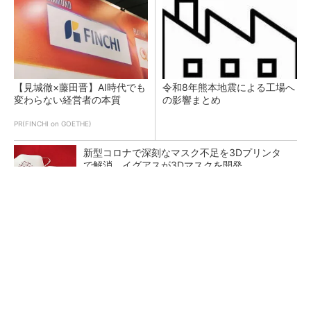
【見城徹×藤田晋】AI時代でも
令和8年熊本地震による工場へ
変わらない経営者の本質
の影響まとめ
PR(FINCHI on GOETHE)
新型コロナで深刻なマスク不足を3Dプリンタ
で解消、イグアスが3Dマスクを開発
【レベル14】生成AIを味方に、3D CADを使い
こなそう！
狭小な駐車場に、シャープがポールカメラ式製
品発表 市場シェア10％目指す