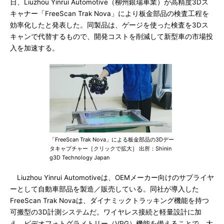
日、Liuzhou Yinrui Automotive（柳州銀瑞車業）が高精度3Dス
キャナー「FreeScan Trak Nova」により板金部品の検査工程を
効率化したと発表した。同製品は、ゲージを使った検査を3Dス
キャンで代替するもので、開発コストを削減して新型車の市場投
入を加速する。
「FreeScan Trak Nova」による板金部品の3Dデー
タキャプチャー［クリックで拡大］ 出所：Shinin
g3D Technology Japan
Liuzhou Yinrui Automotiveは、OEMメーカー向けのサプライヤ
ーとして自動車部品を製造／販売している。同社が導入した
FreeScan Trak Novaは、ダイナミックトラッキング機能を持つ
可搬型の3D計測システムだ。ワイヤレス接続と軽量設計に加
え、ビデオフォトグラメトリー（VPG）機能を備えることで、大