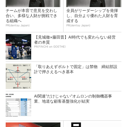
チームが本音で意見を交わし
全員がリーダーシップを発揮
合い、多様な人財が挑戦でき
し、自分より優れた人財を育
る組織へ
成する
PR(dentsu Japan)
PR(dentsu Japan)
【見城徹×藤田晋】AI時代でも変わらない経営
者の本質
PR(FINCHI on GOETHE)
「取りあえずボルトで固定」は禁物 締結部設
計で押さえるべき基本
AI関連“だけじゃない”オムロンの制御機器事
業、地道な顧客基盤強化が結実