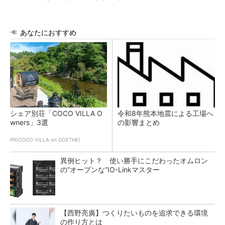
あなたにおすすめ
シェア別荘「COCO VILLA O
令和8年熊本地震による工場へ
wners」3選
の影響まとめ
PR(COCO VILLA on GOETHE)
異例ヒット？ 使い勝手にこだわったオムロン
の“オープンな”IO-Linkマスター
【西野亮廣】つくりたいものを追求できる環境
の作り方とは