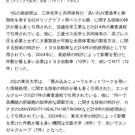
社［クリックで拡大］ 出所：パテント・リザルト
1位の産総研は、三井化学と共同保有の「高いEUV透過率と耐
熱性を有するEUVリソグラフィ用ペリクル膜」に関する技術の特
許が最も多く引用された。信越化学工業などの計4件の審査過程
で引用されている。他に、三菱ガス化学と共同保有の「高プレス
圧を必要とせずに大量製造が可能な全固体電池の製造方法」に関
する技術の特許が、トヨタ自動車など計4件の拒絶理由として引
用されている。2024年に、産総研の特許によって影響を受けた
件数が最も多い企業はトヨタ自動車（13件）で、続いてNTT（12
件）だった。
2位の東京大学は、「畳み込みニューラルネットワークを用い
た情報処理」に関する技術の特許が最も多く引用された。エンゼ
ルグループの計7件の審査過程で引用されている。他に「均一で
高機能の肝細胞の効率的な調製方法」に関する技術の特許が、カ
ナダのUNIVERSITY HEALTH NETWORKなど計4件の拒絶理由と
して引用されている。2024年に、東京大学の特許によって影響
を受けた件数が最も多い機関は大阪大学（8件）で、次いでエン
ゼルグループ（7件）となった。