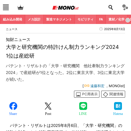
組み込み開発
メカ設計
製造マネジメント
モビリティ
FA
素材／化学
ニュース
2025年8月13日
知財ニュース
大学と研究機関の特許けん制力ランキング2024
1位は産総研
パテント・リザルトの「大学・研究機関 他社牽制力ランキング
2024」で産総研が1位となった。2位に東京大学、3位に東北大学
が続いた。
[
遠藤和宏
，MONOist]
PC用表示
関連情報
Share
Post
LINE
Hatena
パテント・リザルトは2025年8月6日、「大学・研究機関」の