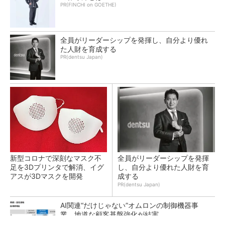
PR(FINCHI on GOETHE)
全員がリーダーシップを発揮し、自分より優れ
た人財を育成する
PR(dentsu Japan)
新型コロナで深刻なマスク不
全員がリーダーシップを発揮
足を3Dプリンタで解消、イグ
し、自分より優れた人財を育
アスが3Dマスクを開発
成する
PR(dentsu Japan)
AI関連“だけじゃない”オムロンの制御機器事
業、地道な顧客基盤強化が結実