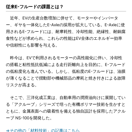
従来E-フルードの課題とは？
近年、EVの生産台数増加に併せて、モーターやインバータ
ー、ギヤを一体化したE-Axleの採用が拡大している。E-Axleに使
用されるE-フルードには、耐摩耗性、冷却性能、絶縁性、耐銅腐
食性などが求められ、これらの性能はEV全体のエネルギー効率
や信頼性にも影響を与える。
昨今は、EVで利用されるモーターの高性能化に伴い、冷却性
の搭載と粘性抵抗低減による走行距離向上を目的に、E-フルード
の低粘度化も進んでいる。しかし、低粘度のE-フルードは、油膜
が薄くなることで摺動部や機械部品の摩耗と焼き付きによる故障
リスクが高まる。
そこで、三洋化成工業は、自動車用の潤滑油向けに展開してい
る「アクルーブ」シリーズで培った有機ポリマー技術を生かすと
ともに、金属表面への吸着性を備える独自設計を採用したアクル
ーブ NS-100を開発した。
⇒その他の「材料技術」の記事はこちら