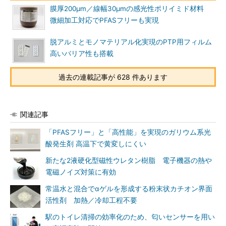
膜厚200μm／線幅30μmの感光性ポリイミド材料
微細加工対応でPFASフリーも実現
脱アルミとモノマテリアル化実現のPTP用フィルム
高いバリア性も搭載
過去の連載記事が 628 件あります
関連記事
「PFASフリー」と「高性能」を実現のガリウム系光
酸発生剤 高温下で黄変しにくい
新たな2液硬化型磁性ウレタン樹脂 電子機器の熱や
電磁ノイズ対策に有効
常温水と混合でαゲルを形成する粉末状カチオン界面
活性剤 加熱／冷却工程不要
駅のトイレ清掃の効率化のため、匂いセンサーを用い