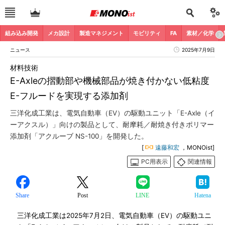
組み込み開発
メカ設計
製造マネジメント
モビリティ
FA
素材／化学
ニュース
2025年7月9日
材料技術
E-Axleの摺動部や機械部品が焼き付かない低粘度
E-フルードを実現する添加剤
三洋化成工業は、電気自動車（EV）の駆動ユニット「E-Axle（イ
ーアクスル）」向けの製品として、耐摩耗／耐焼き付きポリマー
添加剤「アクルーブ NS-100」を開発した。
[
遠藤和宏
，MONOist]
PC用表示
関連情報
Share
Post
LINE
Hatena
三洋化成工業は2025年7月2日、電気自動車（EV）の駆動ユニ