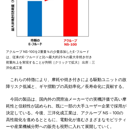
アクルーブ NS-100を2重量％の少量添加したE-フルード
は、従来のE-フルードと比べ最大約25％の最大非焼き付き
荷重向上を実現することが判明［クリックで拡大］ 出所：三
洋化成工業
これらの特徴により、摩耗や焼き付きによる駆動ユニットの故
障リスク低減と、ギヤ摺動ブの高効率化／長寿命化に貢献する。
今回の製品は、国内外の潤滑油メーカーでの実機評価で高い摩
耗性と信頼性が認められ、既に一部の大手ユーザー企業で採用が
決定している。今後、三洋化成工業は、アクルーブ NS－100の
高性能化を進めるとともに、電動化が進むさまざまなモビリティ
ーや産業機械分野への販売も視野に入れて展開していく。