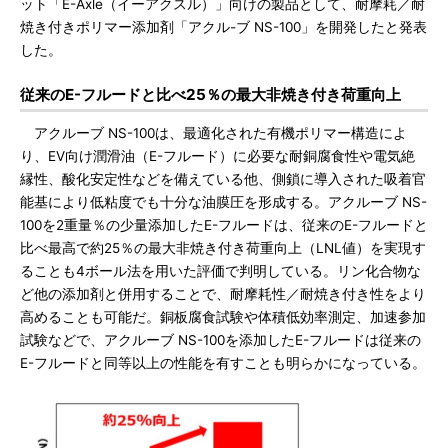
ット「E-Axle（イーアクスル）」向けの製品として、耐摩耗／耐
焼き付きポリマー添加剤「アクル-ブ NS-100」を開発したと発表
した。
従来のE-フルードと比べ25％の最大非焼き付き荷重向上
アクルーブ NS-100は、最適化された有機ポリマー構造によ
り、EV向け潤滑油（E-フルード）に必要な耐銅腐食性や電気絶
縁性、酸化安定性などを備えている他、側鎖に導入された吸着官
能基により低粘度でも十分な油膜圧を形成する。アクルーブ NS-
100を2重量％の少量添加したE-フルードは、従来のE-フルードと
比べ最高で約25％の最大非焼き付き荷重向上（LNL値）を実現す
ることも4ボール法を用いた評価で判明している。リン化合物な
ど他の添加剤と併用することで、耐摩耗性／耐焼き付き性をより
高めることも可能だ。銅板腐食試験や体積低効率測定、加速参加
試験などで、アクルーブ NS-100を添加したE-フルードは従来の
E-フルードと同等以上の性能を有すことも明らかになっている。