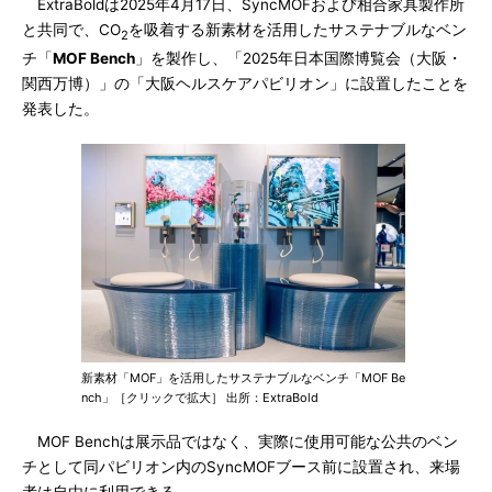
ExtraBoldは2025年4月17日、SyncMOFおよび相合家具製作所
と共同で、CO
を吸着する新素材を活用したサステナブルなベン
2
チ「
MOF Bench
」を製作し、「2025年日本国際博覧会（大阪・
関西万博）」の「大阪ヘルスケアパビリオン」に設置したことを
発表した。
新素材「MOF」を活用したサステナブルなベンチ「MOF Be
nch」［クリックで拡大］ 出所：ExtraBold
MOF Benchは展示品ではなく、実際に使用可能な公共のベン
チとして同パビリオン内のSyncMOFブース前に設置され、来場
者は自由に利用できる。