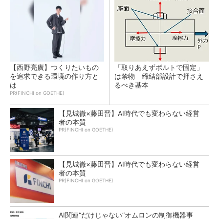
【西野亮廣】つくりたいもの
「取りあえずボルトで固定」
を追求できる環境の作り方と
は禁物 締結部設計で押さえ
は
るべき基本
PR(FINCHI on GOETHE)
【見城徹×藤田晋】AI時代でも変わらない経営
者の本質
PR(FINCHI on GOETHE)
【見城徹×藤田晋】AI時代でも変わらない経営
者の本質
PR(FINCHI on GOETHE)
AI関連“だけじゃない”オムロンの制御機器事