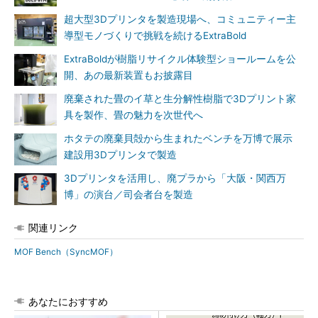
超大型3Dプリンタを製造現場へ、コミュニティー主
導型モノづくりで挑戦を続けるExtraBold
ExtraBoldが樹脂リサイクル体験型ショールームを公
開、あの最新装置もお披露目
廃棄された畳のイ草と生分解性樹脂で3Dプリント家
具を製作、畳の魅力を次世代へ
ホタテの廃棄貝殻から生まれたベンチを万博で展示
建設用3Dプリンタで製造
3Dプリンタを活用し、廃プラから「大阪・関西万
博」の演台／司会者台を製造
関連リンク
MOF Bench（SyncMOF）
あなたにおすすめ