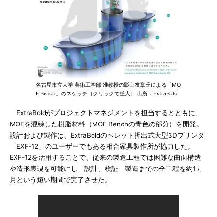
名古屋市立大学 芸術工学部 准教授の影山友章氏による「MO
F Bench」のスケッチ［クリックで拡大］ 出所：ExtraBold
ExtraBoldがプロジェクトマネジメントを担当するとともに、
MOFを混練した樹脂材料（MOF Benchの青色の部分）を開発。
設計および製作は、ExtraBoldのペレット押出式大型3Dプリンタ
「EXF-12」のユーザーでもある相合家具製作所が協力した。
EXF-12を活用することで、従来の製造工程では困難な曲面構造
や造形表現を可能にし、設計、検証、製造までの全工程を約1カ
月という短い期間で完了させた。