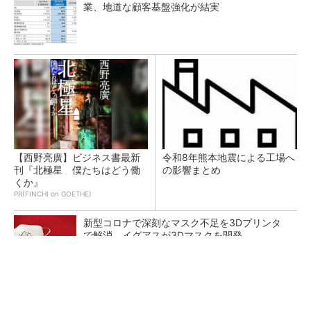
業、地道な顧客基盤強化が結実
【西野亮廣】ビジネス書最新
令和8年熊本地震による工場へ
刊『北極星 僕たちはどう働
の影響まとめ
くか』
PR(FINCHI on GOETHE)
新型コロナで深刻なマスク不足を3Dプリンタ
で解消、イグアスが3Dマスクを開発
【レベル14】生成AIを味方に、3D CADを使い
こなそう！