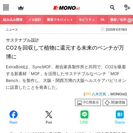
組み込み開発
メカ設計
製造マネジメント
モビリティ
FA
素材／化学
ニュース
2025年4月18日
サステナブル設計
CO2を回収して植物に還元する未来のベンチが万
博に
ExtraBoldは、SyncMOF、相合家具製作所と共同で、CO2を吸着
する新素材「MOF」を活用したサステナブルなベンチ「MOF
Bench」を製作し、大阪・関西万博の大阪ヘルスケアパビリオン
に設置したことを発表した。
[
八木沢篤
，MONOist]
PC用表示
関連情報
Share
Post
LINE
Hatena