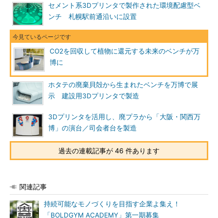
セメント系3Dプリンタで製作された環境配慮型ベ
ンチ 札幌駅前通沿いに設置
CO2を回収して植物に還元する未来のベンチが万
博に
ホタテの廃棄貝殻から生まれたベンチを万博で展
示 建設用3Dプリンタで製造
3Dプリンタを活用し、廃プラから「大阪・関西万
博」の演台／司会者台を製造
過去の連載記事が 46 件あります
関連記事
持続可能なモノづくりを目指す企業よ集え！
「BOLDGYM ACADEMY」第一期募集