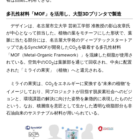
多孔性材料「MOF」を活用し、大型3Dプリンタで製造
デザインは、名古屋市立大学 芸術工学部 准教授の影山友章氏
が中心となって担当した。植物の葉をモチーフにした形状で、葉
脈に当たる部分には、名古屋大学発のディープテックスタートア
ップであるSyncMOFが開発したCO
を吸着する多孔性材料
2
「MOF（Metal-Organic Framework）」を混練した樹脂が使用さ
れている。空気中のCO
は葉脈部を通じて回収され、中央に配置
2
された「ミライの果実」（植物）へと還元される。
ミライの果実は、CO
をエネルギーに変換する“未来の植物”を
2
イメージしており、同プロジェクトが目指す脱炭素社会へのビジ
ョンと、環境課題の解決に向けた姿勢を象徴的に表現したものだ
という。なお、積層痕を意匠として生かした透明な樹脂部分も非
石油由来のサステナブル材料が用いられている。