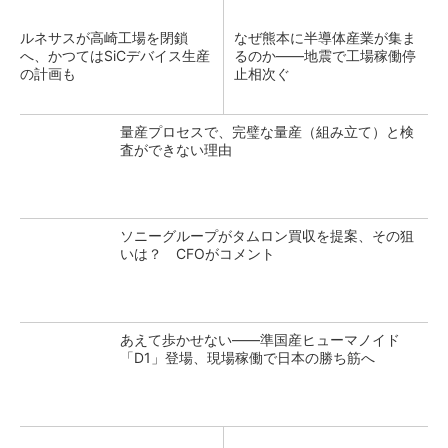
ルネサスが高崎工場を閉鎖
なぜ熊本に半導体産業が集ま
へ、かつてはSiCデバイス生産
るのか――地震で工場稼働停
の計画も
止相次ぐ
量産プロセスで、完璧な量産（組み立て）と検
査ができない理由
ソニーグループがタムロン買収を提案、その狙
いは？ CFOがコメント
あえて歩かせない――準国産ヒューマノイド
「D1」登場、現場稼働で日本の勝ち筋へ