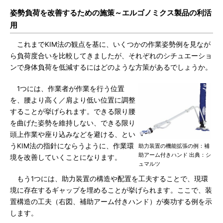
姿勢負荷を改善するための施策～エルゴノミクス製品の利活
用
これまでKIM法の観点を基に、いくつかの作業姿勢例を見なが
ら負荷度合いを比較してきましたが、それぞれのシチュエーショ
ンで身体負荷を低減するにはどのような方策があるでしょうか。
1つには、作業者が作業を行う位置
を、腰より高く／肩より低い位置に調整
することが挙げられます。できる限り腰
を曲げた姿勢を維持しない、できる限り
頭上作業や座り込みなどを避ける、とい
うKIM法の指針にならうように、作業環
助力装置の機能拡張の例：補
助アーム付きハンド 出典：シ
境を改善していくことになります。
ュマルツ
もう1つには、助力装置の構造や配置を工夫することで、現環
境に存在するギャップを埋めることが挙げられます。ここで、装
置構造の工夫（右図、補助アーム付きハンド）が奏功する例を示
します。