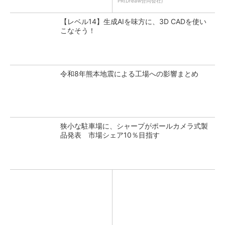
PR(Dreaw合同会社)
【レベル14】生成AIを味方に、3D CADを使い
こなそう！
令和8年熊本地震による工場への影響まとめ
狭小な駐車場に、シャープがポールカメラ式製
品発表 市場シェア10％目指す