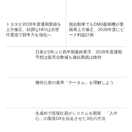
トヨタが2026年度通期業績を
脱自動車でもDMG森精機が業
上方修正、好調なHEVは次世
績再上方修正、2028年度にピ
代電池で競争力を強化へ
ーク利益計画
日産が2年ぶり四半期最終黒字、2026年度通期
予想は販売台数減も連結業績は維持
幾何公差の基準「データム」を理解しよう
生成AIで現場社員がシステムを開発 「人中
心」の製造DXを自走させた3社の方法