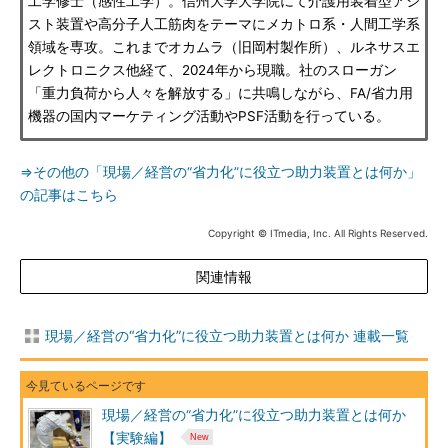
工学修士（感性工学）。信州大学大学院にて介護用装着型アシ
スト装置や高分子人工筋肉をテーマにメカトロ系・人間工学系
領域を専攻。これまでオカムラ（旧岡村製作所）、ルネサスエ
レクトロニクス他経て、2024年から現職。社のスローガン
「重力負荷から人々を解放する」に共鳴しながら、FA/省力用
機器の国内マーケティング活動やPSF活動を行っている。
⇒その他の「現場／経営の“省力化”に役立つ助力装置とは何か」
の記事はこちら
Copyright © ITmedia, Inc. All Rights Reserved.
関連情報
現場／経営の“省力化”に役立つ助力装置とは何か 連載一覧
現場／経営の“省力化”に役立つ助力装置とは何か
【実験編】