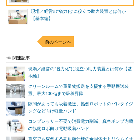
現場／経営の“省力化”に役立つ助力装置とは何か
【基本編】
前のページへ
関連記事
現場／経営の“省力化”に役立つ助力装置とは何か【基
本編】
クリーンルームで重量物搬送を支援する手動搬送装
置、最大100kgまで吸着昇降
隙間があっても吸着搬送、協働ロボットのパレタイジ
ングなど向け軽量ハンド
コンプレッサー不要で消費電力削減、真空ポンプ内蔵
の協働ロボ向け電動吸着ハンド
真空でも稼働する高耐熱仕様の全固体ナトリウムイオ