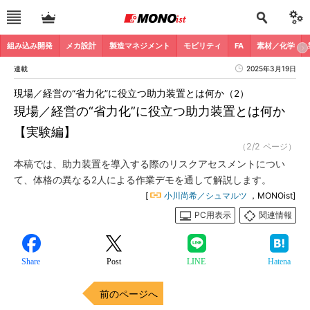
組み込み開発
メカ設計
製造マネジメント
モビリティ
FA
素材／化学
連載
2025年3月19日
現場／経営の“省力化”に役立つ助力装置とは何か（2）
現場／経営の“省力化”に役立つ助力装置とは何か
【実験編】
（2/2 ページ）
本稿では、助力装置を導入する際のリスクアセスメントについ
て、体格の異なる2人による作業デモを通して解説します。
[
小川尚希／シュマルツ
，MONOist]
PC用表示
関連情報
Share
Post
LINE
Hatena
前のページへ