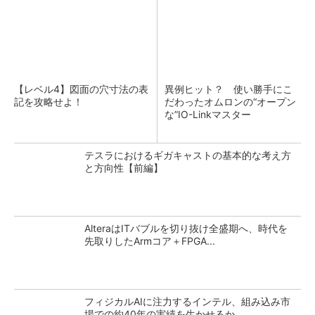
【レベル4】図面の穴寸法の表
異例ヒット？ 使い勝手にこ
記を攻略せよ！
だわったオムロンの“オープン
な”IO-Linkマスター
テスラにおけるギガキャストの基本的な考え方
と方向性【前編】
AlteraはITバブルを切り抜け全盛期へ、時代を
先取りしたArmコア＋FPGA...
フィジカルAIに注力するインテル、組み込み市
場での約40年の実績を生かせるか