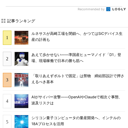
Recommended by
記事ランキング
ルネサスが高崎工場を閉鎖へ、かつてはSiCデバイス生
産の計画も
あえて歩かせない――準国産ヒューマノイド「D1」登
場、現場稼働で日本の勝ち筋へ
「取りあえずボルトで固定」は禁物 締結部設計で押さ
えるべき基本
AIがサイバー攻撃――OpenAIやClaudeで相次ぐ事態、
波及リスクは
シリコン量子コンピュータの量産開発へ、インテルの
18Aプロセスを活用