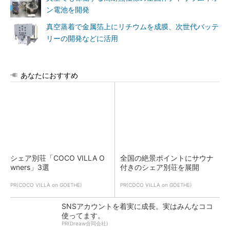
ン電池を開発
真空蒸着で金属箔上にリチウムを成膜、次世代バッテ
リーの開発などに活用
あなたにおすすめ
シェア別荘「COCO VILLA O
全国の絶景ポイントにサウナ
wners」3選
付きのシェア別荘を展開
PR(COCO VILLA on GOETHE)
PR(COCO VILLA on GOETHE)
SNSアカウントを着実に成長。実はみんなココ
使ってます。
PR(Dreaw合同会社)