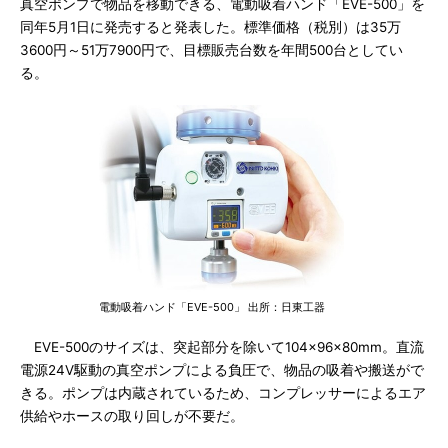
真空ポンプで物品を移動できる、電動吸着ハンド「EVE-500」を
同年5月1日に発売すると発表した。標準価格（税別）は35万
3600円～51万7900円で、目標販売台数を年間500台としてい
る。
電動吸着ハンド「EVE-500」 出所：日東工器
EVE-500のサイズは、突起部分を除いて104×96×80mm。直流
電源24V駆動の真空ポンプによる負圧で、物品の吸着や搬送がで
きる。ポンプは内蔵されているため、コンプレッサーによるエア
供給やホースの取り回しが不要だ。