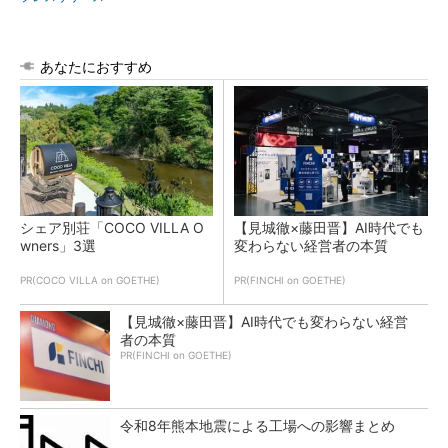
あなたにおすすめ
シェア別荘「COCO VILLA O
【見城徹×藤田晋】AI時代でも
wners」3選
変わらない経営者の本質
PR(COCO VILLA on GOETHE)
PR(FINCHI on GOETHE)
【見城徹×藤田晋】AI時代でも変わらない経営
者の本質
PR(FINCHI on GOETHE)
令和8年熊本地震による工場への影響まとめ