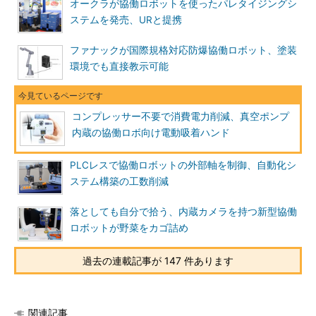
オークラが協働ロボットを使ったパレタイジングシ
ステムを発売、URと提携
ファナックが国際規格対応防爆協働ロボット、塗装
環境でも直接教示可能
コンプレッサー不要で消費電力削減、真空ポンプ
内蔵の協働ロボ向け電動吸着ハンド
PLCレスで協働ロボットの外部軸を制御、自動化シ
ステム構築の工数削減
落としても自分で拾う、内蔵カメラを持つ新型協働
ロボットが野菜をカゴ詰め
過去の連載記事が 147 件あります
関連記事