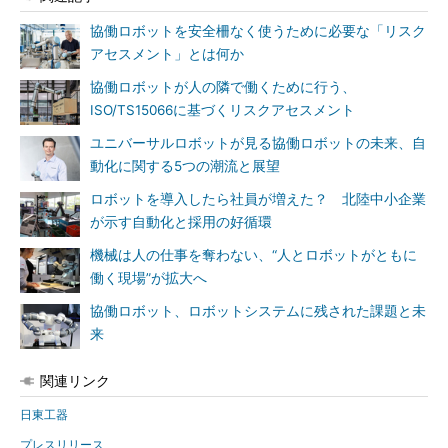
協働ロボットを安全柵なく使うために必要な「リスク
アセスメント」とは何か
協働ロボットが人の隣で働くために行う、
ISO/TS15066に基づくリスクアセスメント
ユニバーサルロボットが見る協働ロボットの未来、自
動化に関する5つの潮流と展望
ロボットを導入したら社員が増えた？ 北陸中小企業
が示す自動化と採用の好循環
機械は人の仕事を奪わない、“人とロボットがともに
働く現場”が拡大へ
協働ロボット、ロボットシステムに残された課題と未
来
関連リンク
日東工器
プレスリリース