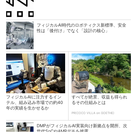
フィジカルAI時代のロボティクス新標準、安全
性は「後付け」でなく「設計の核心」
フィジカルAIに注力するイン
すべてが絶景、収益も得られ
テル、組み込み市場での約40
るその仕組みとは
年の実績を生かせるか
PR(COCO VILLA on GOETHE)
DMPがフィジカルAI実装向け新拠点を開所、次
世代SoCやAMRデモを披露