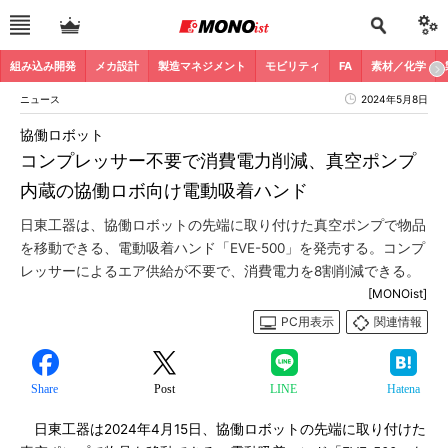
組み込み開発
メカ設計
製造マネジメント
モビリティ
FA
素材／化学
ニュース
2024年5月8日
協働ロボット
コンプレッサー不要で消費電力削減、真空ポンプ
内蔵の協働ロボ向け電動吸着ハンド
日東工器は、協働ロボットの先端に取り付けた真空ポンプで物品
を移動できる、電動吸着ハンド「EVE-500」を発売する。コンプ
レッサーによるエア供給が不要で、消費電力を8割削減できる。
[MONOist]
PC用表示
関連情報
Share
Post
LINE
Hatena
日東工器は2024年4月15日、協働ロボットの先端に取り付けた