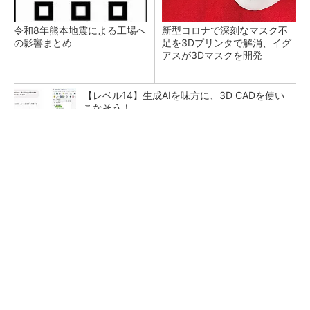
令和8年熊本地震による工場へ
新型コロナで深刻なマスク不
の影響まとめ
足を3Dプリンタで解消、イグ
アスが3Dマスクを開発
【レベル14】生成AIを味方に、3D CADを使い
こなそう！
【見城徹×藤田晋】AI時代でも変わらない経営
者の本質
PR(FINCHI on GOETHE)
狭小な駐車場に、シャープがポールカメラ式製
品発表 市場シェア10％目指す