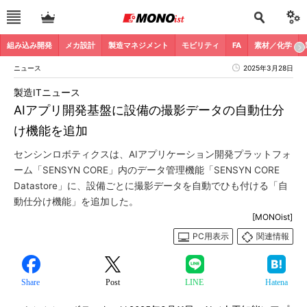
組み込み開発
メカ設計
製造マネジメント
モビリティ
FA
素材／化学
ニュース
2025年3月28日
製造ITニュース
AIアプリ開発基盤に設備の撮影データの自動仕分
け機能を追加
センシンロボティクスは、AIアプリケーション開発プラットフォ
ーム「SENSYN CORE」内のデータ管理機能「SENSYN CORE
Datastore」に、設備ごとに撮影データを自動でひも付ける「自
動仕分け機能」を追加した。
[MONOist]
PC用表示
関連情報
Share
Post
LINE
Hatena