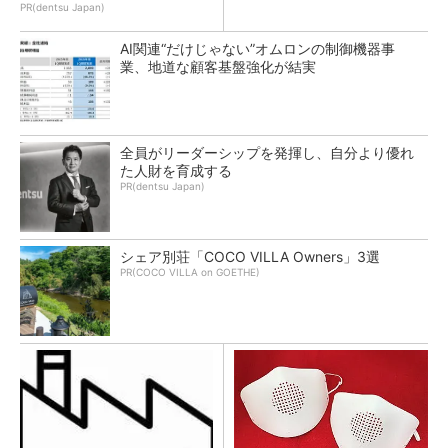
PR(dentsu Japan)
AI関連“だけじゃない”オムロンの制御機器事
業、地道な顧客基盤強化が結実
全員がリーダーシップを発揮し、自分より優れ
た人財を育成する
PR(dentsu Japan)
シェア別荘「COCO VILLA Owners」3選
PR(COCO VILLA on GOETHE)