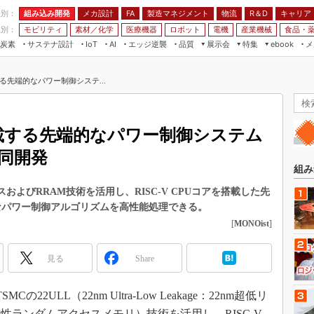
程別：
組み込み開発
メカ設計
製造マネジメント
物流
R＆D
キャリア
FA
業別：
モビリティ
素材／化学
医療機器
ロボット
電機
産業機械
食品・
炭素
サステナ設計
エッジ逆襲
品質
展示会
特集
メ
IoT
AI
ebook
伝承
組み込み開発
CEATEC
読者調査まとめ
編集後記
載する先端的なパワー制御システ...
JIMTOF
保全
メカ設計
つながるクルマ
組込み/エッジ コンピューティング
ス
 AI
製造マネジメント
5G
展＆IoT/5Gソリューション展
VR／AR
FA
を搭載する先端的なパワー制御システム
IIFES
モビリティ
フィールドサービス
共同開発
国際ロボット展
素材／化学
FPGA
組み
ジャパンモビリティショー
組み込み画像技術
スおよびRRAM技術を活用し、RISC-V CPUコアを搭載した先
TECHNO-FRONTIER
なパワー制御アルゴリズムを高性能処理できる。
組み込みモデリング
人テク展
[
MONOist
]
Windows Embedded
スマート工場EXPO
車載ソフト開発
見る
Share
EdgeTech+
ISO26262
日本ものづくりワールド
22ULL（22nm Ultra-Low Leakage：22nm超低リ
無償設計ツール
AUTOMOTIVE WORLD
性ランダムアクセスメモリ）技術を活用し、RISC-V