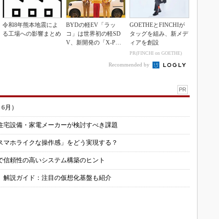
令和8年熊本地震によ
BYDの軽EV「ラッ
GOETHEとFINCHIが
る工場への影響まとめ
コ」は世界初の軽SD
タッグを組み、新メデ
V、新開発の「X-PAC
ィアを創設
K」に電動システ...
PR(FINCHI on GOETHE)
Recommended by
PR
～6月）
住宅設備・家電メーカーが検討すべき課題
スマホライクな操作感」をどう実現する？
で信頼性の高いシステム構築のヒント
」解説ガイド：注目の仮想化基盤も紹介