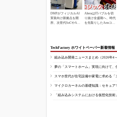
DMPがフィジカルAI
AlteraはITバブルを切
実装向け新拠点を開
り抜け全盛期へ、時代
所、次世代SoCやAM
を先取りしたArmコア
Rデモを披露
＋FPGA...
TechFactory ホワイトペーパー新着情報
組み込み開発ニュースまとめ（2026年4
夢の「スマートホーム」実現に向けて、
スマホ世代が住宅設備や家電に求める「
マイクロカーネルの基礎知識：セキュア
「組み込みシステムにおける仮想化技術