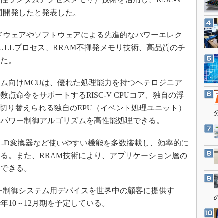
3Dプリンタ
産業オープンネット展
共同開発したと発表した。
デジタルツインとCAE
S＆OP
ドウェアやソフトウェアによる先進的なパワーエレク
2ULLプロセス、RRAM不揮発メモリ技術、高品質のチ
インダストリー4.0
した。
イノベーション
製造業ビッグデータ
ム向けMCUは、優れた処理能力を持つヘテロジニア
メイドインジャパン
点命令をサポートするRISC-V CPUコア、独自の浮
を切り替えられる独自のEPU（イベント処理ユニット）
植物工場
なパワー制御アルゴリズムを高性能処理できる。
知財マネジメント
海外生産
-D変換器など使いやすい機能を多数搭載し、効率的に
グローバル設計・開発
る。また、RRAM技術により、アプリケーション層の
理できる。
制御セキュリティ
新型コロナへの対応
ー制御システム用デバイスを世界中の顧客に提供す
10～12月期を予定している。