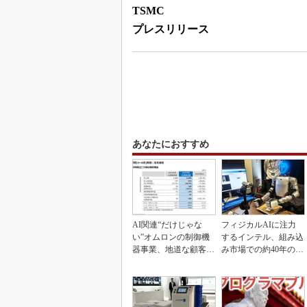
TSMC
プレスリリース
あなたにおすすめ
AI関連“だけじゃな
フィジカルAIに注力
い”オムロンの制御機
するインテル、組み込
器事業、地道な顧客基
み市場での約40年の実
盤強化が結実
績を生かせるか