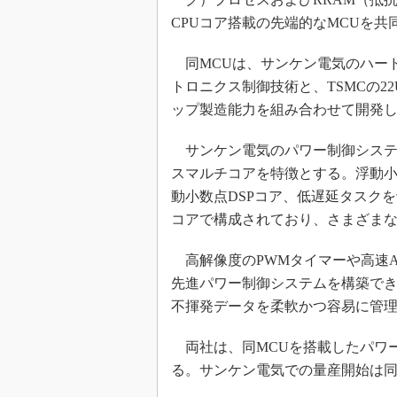
CPUコア搭載の先端的なMCUを
同MCUは、サンケン電気のハー
トロニクス制御技術と、TSMCの2
ップ製造能力を組み合わせて開発
サンケン電気のパワー制御システ
スマルチコアを特徴とする。浮動小数
動小数点DSPコア、低遅延タスク
コアで構成されており、さまざま
高解像度のPWMタイマーや高速A
先進パワー制御システムを構築でき
不揮発データを柔軟かつ容易に管
両社は、同MCUを搭載したパワ
る。サンケン電気での量産開始は同年