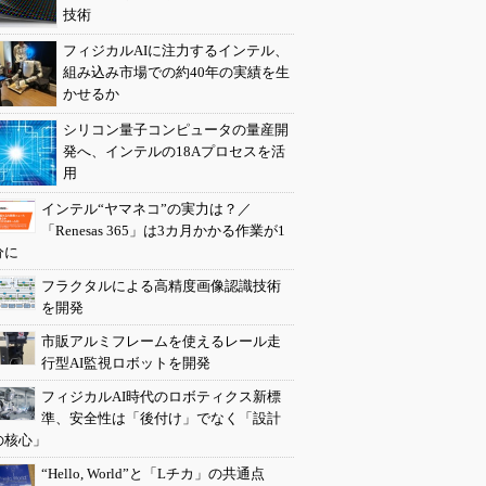
技術
フィジカルAIに注力するインテル、
組み込み市場での約40年の実績を生
かせるか
シリコン量子コンピュータの量産開
発へ、インテルの18Aプロセスを活
用
インテル“ヤマネコ”の実力は？／
「Renesas 365」は3カ月かかる作業が1
分に
フラクタルによる高精度画像認識技術
を開発
市販アルミフレームを使えるレール走
行型AI監視ロボットを開発
フィジカルAI時代のロボティクス新標
準、安全性は「後付け」でなく「設計
の核心」
“Hello, World”と「Lチカ」の共通点