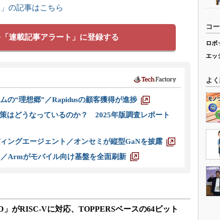
ス」の記事はこちら
コー
を「連載記事アラート」に登録する
ロボ
エッ
よく
ムの“理想郷”／Rapidusの顧客獲得が進捗
策はどうなっているのか？ 2025年版調査レポート
ディングエージェント／オンセミが縦型GaNを披露
ス／Armがモバイル向け基盤を全面刷新
」がRISC-Vに対応、TOPPERSベースの64ビット