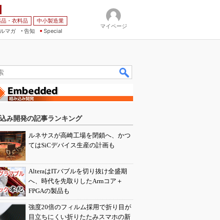
薬品・衣料品
中小製造業
マイページ
ルマガ
告知
Special
込み開発の記事ランキング
ルネサスが高崎工場を閉鎖へ、かつ
てはSiCデバイス生産の計画も
AlteraはITバブルを切り抜け全盛期
へ、時代を先取りしたArmコア＋
FPGAの製品も
強度20倍のフィルム採用で折り目が
目立ちにくい折りたたみスマホの新