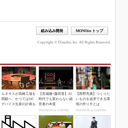
組み込み開発
MONOist トップ
Copyright © ITmedia, Inc. All Rights Reserved.
ルネサスが高崎工場を
【見城徹×藤田晋】AI
【西野亮廣】つくりた
閉鎖へ、かつてはSiC
時代でも変わらない経
いものを追求できる環
デバイス生産の計画も
営者の本質
境の作り方とは
PR(FINCHI on GOETHE)
PR(FINCHI on GOETHE)