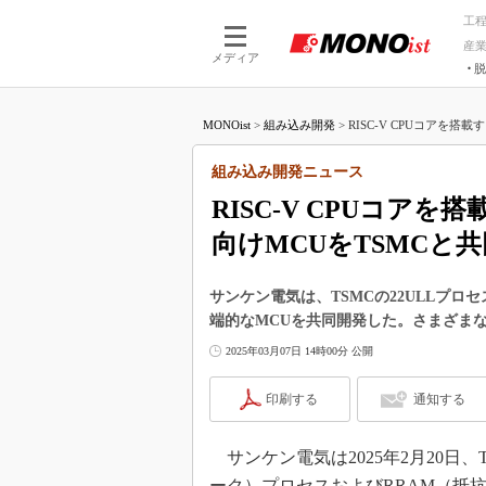
工
産
メディア
脱
つながる技術
AI×技術
MONOist
>
組み込み開発
>
RISC-V CPUコアを搭
つながる工場
AI×設備
つながるサービ
Physical
組み込み開発ニュース
RISC-V CPUコア
向けMCUをTSMCと
サンケン電気は、TSMCの22ULLプロセ
端的なMCUを共同開発した。さまざま
2025年03月07日 14時00分 公開
印刷する
通知する
サンケン電気は2025年2月20日、TSMCの
ーク）プロセスおよびRRAM（抵抗