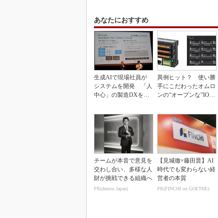
あなたにおすすめ
生成AIで現場社員が
異例ヒット？ 使い勝
システムを開発 「人
手にこだわったオムロ
中心」の製造DXを自
ンの“オープンな”IO-L
走させた3社の方法
inkマスター
チームが本音で意見を
【見城徹×藤田晋】AI
交わし合い、多様な人
時代でも変わらない経
財が挑戦できる組織へ
営者の本質
PR(dentsu Japan)
PR(FINCHI on GOETHE)