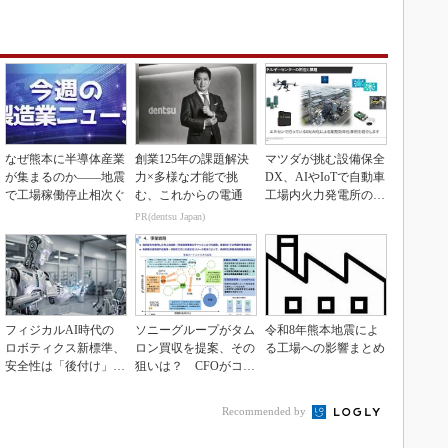
なぜ熊本に半導体産業
創業125年の課題解決
マツダが挑む設備保全
が集まるのか――地震
力×多様な才能で挑
DX、AIやIoTで自動車
で工場稼働停止相次ぐ
む、これからの電通
工場内火力発電所の現
地点検ゼロへ
PR(dentsu Japan)
フィジカルAI時代の
ソニーグループがタム
令和8年熊本地震によ
ロボティクス新標準、
ロン買収を提案、その
る工場への影響まとめ
安全性は「後付け」で
狙いは？ CFOがコメ
なく「設計の核心」
ント
Recommended by