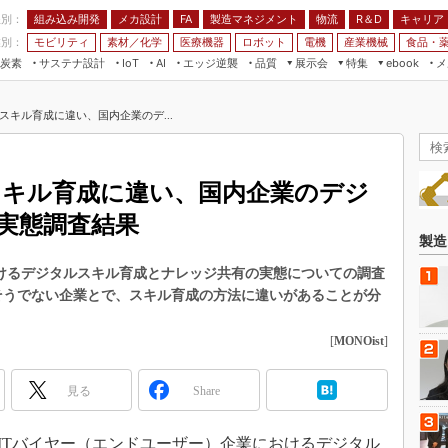
程別：
組み込み開発
メカ設計
製造マネジメント
物流
R＆D
キャリア
FA
業別：
モビリティ
素材／化学
医療機器
ロボット
電機
産業機械
食品・
炭素
サステナ設計
エッジ逆襲
品質
展示会
特集
メ
IoT
AI
ebook
伝承
組み込み開発
CEATEC
読者調査まとめ
編集後記
スキル育成に違い、国内企業のデ...
JIMTOF
保全
メカ設計
つながるクルマ
組込み/エッジ コンピューティング
ス
 AI
製造マネジメント
5G
展＆IoT/5Gソリューション展
VR／AR
FA
スキル育成に違い、国内企業のデジ
IIFES
モビリティ
フィールドサービス
実態調査結果
国際ロボット展
素材／化学
FPGA
製造
ジャパンモビリティショー
組み込み画像技術
業におけるデジタルスキル育成とナレッジ共有の実態についての調査
TECHNO-FRONTIER
そうでない企業とで、スキル育成の方法に違いがあることが分
組み込みモデリング
人テク展
Windows Embedded
[
MONOist
]
スマート工場EXPO
車載ソフト開発
EdgeTech+
見る
Share
ISO26262
日本ものづくりワールド
無償設計ツール
AUTOMOTIVE WORLD
日、国内ITバイヤー（エンドユーザー）企業におけるデジタル