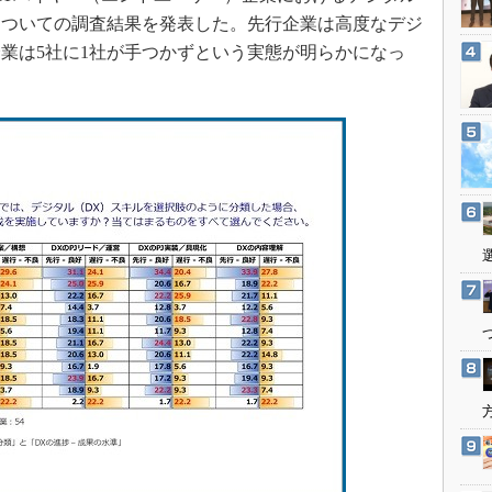
3Dプリンタ
産業オープンネット展
についての調査結果を発表した。先行企業は高度なデジ
デジタルツインとCAE
業は5社に1社が手つかずという実態が明らかになっ
S＆OP
インダストリー4.0
イノベーション
製造業ビッグデータ
メイドインジャパン
植物工場
知財マネジメント
海外生産
グローバル設計・開発
制御セキュリティ
新型コロナへの対応