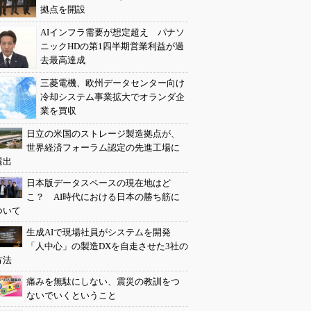
拠点を開設
AIインフラ需要が想定超え パナソ
ニックHDの第1四半期営業利益が過
去最高達成
三菱電機、欧州データセンター向け
冷却システム事業拡大でオランダ企
業を買収
日立の米国のストレージ製造拠点が、
世界経済フォーラム認定の先進工場に
選出
日本版データスペースの現在地はど
こ？ AI時代における日本の勝ち筋に
ついて
生成AIで現場社員がシステムを開発
「人中心」の製造DXを自走させた3社の
方法
痛みを無駄にしない、震災の教訓をつ
ないでいくということ