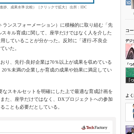
進捗、成果水準 比較）［クリックで拡大］ 出所：IDC
トランスフォーメーション）に積極的に取り組む「先
コー
ルスキル育成に関して、座学だけではなく人を介した
活用していることが分かった。反対に「遅行‐不良企
デジ
っていた。
り、先行‐良好企業は70％以上が成果を収めている
「つ
、20％未満の企業しか育成の成果や効果に満足してい
要なスキルセットを明確にした上で最適な育成計画を
よく
また、座学だけではなく、DXプロジェクトへの参加
することも必要だとしている。