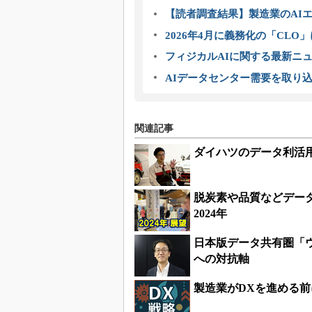
【読者調査結果】製造業のAI
2026年4月に義務化の「CL
フィジカルAIに関する最新ニュー
AIデータセンター需要を取り
関連記事
ダイハツのデータ利活
脱炭素や品質などデー
2024年
日本版データ共有圏「
への対抗軸
製造業がDXを進める前