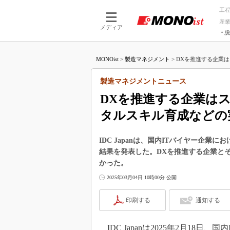
工
産
メディア
脱
つながる技術
AI×技術
MONOist
>
製造マネジメント
>
DXを推進する企業は
つながる工場
AI×設備
つながるサービ
Physical
製造マネジメントニュース
DXを推進する企業は
タルスキル育成などの
IDC Japanは、国内ITバイヤー企
結果を発表した。DXを推進する企業と
かった。
2025年03月04日 10時00分 公開
印刷する
通知する
IDC Japanは2025年2月18