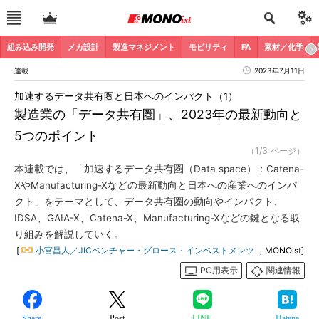
組み込み開発
メカ設計
製造マネジメント
モビリティ
FA
素材／化学
連載
2023年7月11日
加速するデータ共有圏と日本へのインパクト（1）
製造業の「データ共有圏」、2023年の最新動向と
5つのポイント
（1/3 ページ）
本連載では、「加速するデータ共有圏（Data space）：Catena-
XやManufacturing-Xなどの最新動向と日本への産業へのインパ
クト」をテーマとして、データ共有圏の動向やインパクト、
IDSA、GAIA-X、Catena-X、Manufacturing-Xなどの鍵となる取
り組みを解説していく。
[
小宮昌人／JICベンチャー・グロース・インベストメンツ
，MONOist]
PC用表示
関連情報
Share
Post
LINE
Hatena