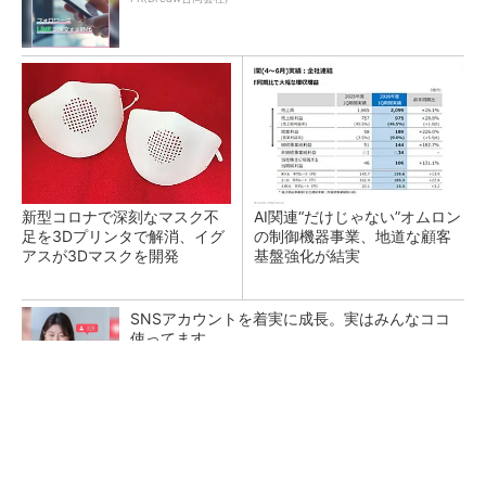
新型コロナで深刻なマスク不
AI関連“だけじゃない”オムロン
足を3Dプリンタで解消、イグ
の制御機器事業、地道な顧客
アスが3Dマスクを開発
基盤強化が結実
SNSアカウントを着実に成長。実はみんなココ
使ってます。
PR(Dreaw合同会社)
【レベル14】生成AIを味方に、3D CADを使い
こなそう！