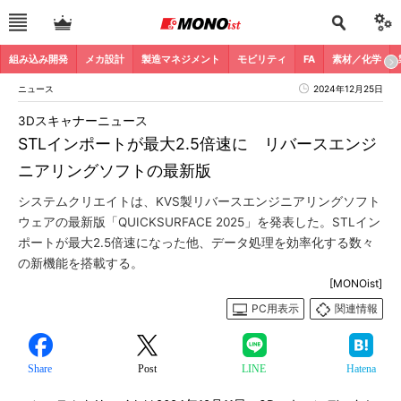
組み込み開発
メカ設計
製造マネジメント
モビリティ
FA
素材／化学
ニュース
2024年12月25日
3Dスキャナーニュース
STLインポートが最大2.5倍速に リバースエンジ
ニアリングソフトの最新版
システムクリエイトは、KVS製リバースエンジニアリングソフト
ウェアの最新版「QUICKSURFACE 2025」を発表した。STLイン
ポートが最大2.5倍速になった他、データ処理を効率化する数々
の新機能を搭載する。
[MONOist]
PC用表示
関連情報
Share
Post
LINE
Hatena