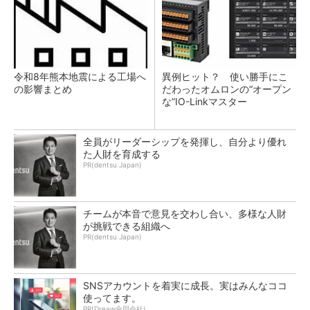
令和8年熊本地震による工場へ
異例ヒット？ 使い勝手にこ
の影響まとめ
だわったオムロンの“オープン
な”IO-Linkマスター
全員がリーダーシップを発揮し、自分より優れ
た人財を育成する
PR(dentsu Japan)
チームが本音で意見を交わし合い、多様な人財
が挑戦できる組織へ
PR(dentsu Japan)
SNSアカウントを着実に成長。実はみんなココ
使ってます。
PR(Dreaw合同会社)