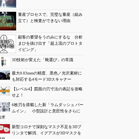
量産プロセスで、完璧な量産（組み
立て）と検査ができない理由
顧客の要望をうのみにするな 分析
まひを抜け出す「超上流のプロトタ
イピング」
3D技術が変えた「靴選び」の常識
最大0.03mmの精度、黒色／光沢素材に
も対応する4モード3Dスキャナー
【レベル4】図面の穴寸法の表記を攻略
せよ！
6枚刃を搭載した新「ラムダッシュ パー
ムイン」 小型設計と意匠性をさらに
追求
新型コロナで深刻なマスク不足を3Dプ
リンタで解消、イグアスが3Dマスクを