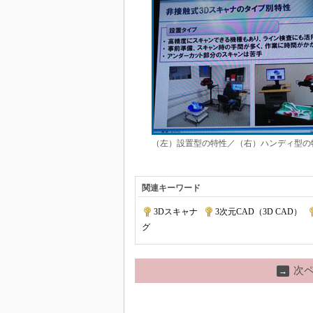
（左）設置型の特性／（右）ハンディ型の
関連キーワード
3Dスキャナ
|
3次元CAD（3D CAD）
|
グ
次
→