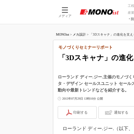
工
産
メディア
脱
つながる技術
AI×技術
MONOist
>
メカ設計
>
「3Dスキャナ」の進化を支える
つながる工場
AI×設備
つながるサービ
Physical
モノづくりセミナーリポート
「3Dスキャナ」の進
ローランド ディー.ジー.主催のモノづくりセ
タ・デザイン セールスユニット セール
動向や最新トレンドなどを紹介する。
2015年07月29日 13時10分 公開
印刷する
通知する
ローランド ディー.ジー.（以下、ロ