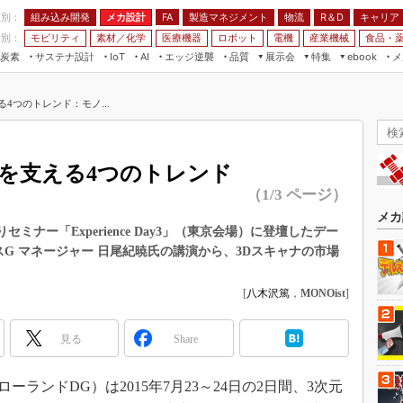
程別：
組み込み開発
メカ設計
製造マネジメント
物流
R＆D
キャリア
FA
業別：
モビリティ
素材／化学
医療機器
ロボット
電機
産業機械
食品・
炭素
サステナ設計
エッジ逆襲
品質
展示会
特集
メ
IoT
AI
ebook
伝承
組み込み開発
CEATEC
読者調査まとめ
編集後記
4つのトレンド：モノ...
JIMTOF
保全
メカ設計
つながるクルマ
組込み/エッジ コンピューティング
ス
 AI
製造マネジメント
5G
展＆IoT/5Gソリューション展
VR／AR
FA
化を支える4つのトレンド
IIFES
モビリティ
フィールドサービス
（1/3 ページ）
国際ロボット展
素材／化学
FPGA
メカ
ジャパンモビリティショー
ミナー「Experience Day3」（東京会場）に登壇したデー
組み込み画像技術
スG マネージャー 日尾紀暁氏の講演から、3Dスキャナの市場
TECHNO-FRONTIER
組み込みモデリング
人テク展
[
八木沢篤
，
MONOist
]
Windows Embedded
スマート工場EXPO
車載ソフト開発
見る
EdgeTech+
Share
ISO26262
日本ものづくりワールド
無償設計ツール
ーランドDG）は2015年7月23～24日の2日間、3次元
AUTOMOTIVE WORLD