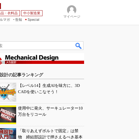
薬品・衣料品
中小製造業
マイページ
ルマガ
告知
Special
設計の記事ランキング
【レベル14】生成AIを味方に、3D
CADを使いこなそう！
使用中に発火、サーキュレーター10
万台をリコール
「取りあえずボルトで固定」は禁
物 締結部設計で押さえるべき基本