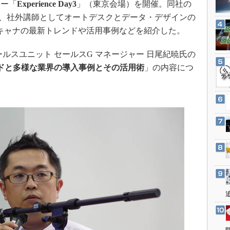
ナー「
Experience Day3
」（東京会場）を開催。同社の
3Dプリンタ
産業オープンネット展
の他、社外講師としてオートデスクとデータ・デザインの
デジタルツインとCAE
スキャナの最新トレンドや活用事例などを紹介した。
S＆OP
インダストリー4.0
ルスユニット セールスG マネージャー 日尾紀暁氏の
ンドと多様な業界の導入事例とその活用術
」の内容につ
イノベーション
製造業ビッグデータ
メイドインジャパン
植物工場
知財マネジメント
海外生産
グローバル設計・開発
制御セキュリティ
新型コロナへの対応