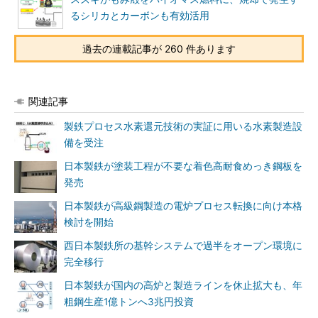
るシリカとカーボンも有効活用
過去の連載記事が 260 件あります
関連記事
製鉄プロセス水素還元技術の実証に用いる水素製造設
備を受注
日本製鉄が塗装工程が不要な着色高耐食めっき鋼板を
発売
日本製鉄が高級鋼製造の電炉プロセス転換に向け本格
検討を開始
西日本製鉄所の基幹システムで過半をオープン環境に
完全移行
日本製鉄が国内の高炉と製造ラインを休止拡大も、年
粗鋼生産1億トンへ3兆円投資