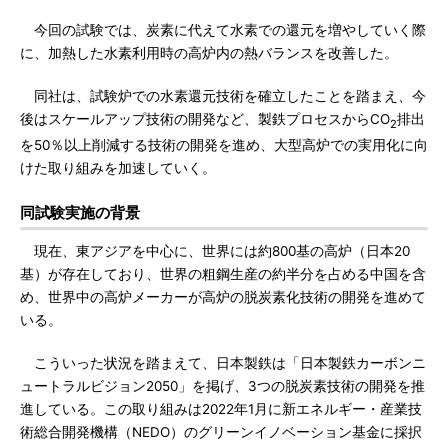
今回の試験では、炭素に代えて水素での還元を増やしていく際
に、加熱した水素利用時の高炉内の熱バランスを改善した。
同社は、試験炉での水素還元技術を確立したことを踏まえ、今
後はスケールアップ技術の開発など、製鉄プロセスからCO
排出
2
を50％以上削減する技術の開発を進め、大型高炉での実用化に向
けた取り組みを加速していく。
同試験実施の背景
現在、東アジアを中心に、世界には約800基の高炉（日本20
基）が存在しており、世界の粗鋼生産の約半分を占める中国を含
め、世界中の高炉メーカーが高炉の脱炭素化技術の開発を進めて
いる。
こういった状況を踏まえて、日本製鉄は「日本製鉄カーボンニ
ュートラルビジョン2050」を掲げ、3つの脱炭素技術の開発を推
進している。この取り組みは2022年1月に新エネルギー・産業技
術総合開発機構（NEDO）のグリーンイノベーション基金に採択