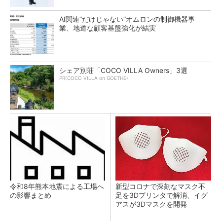
AI関連“だけじゃない”オムロンの制御機器事
業、地道な顧客基盤強化が結実
シェア別荘「COCO VILLA Owners」3選
PR(COCO VILLA on GOETHE)
令和8年熊本地震による工場へ
新型コロナで深刻なマスク不
の影響まとめ
足を3Dプリンタで解消、イグ
アスが3Dマスクを開発