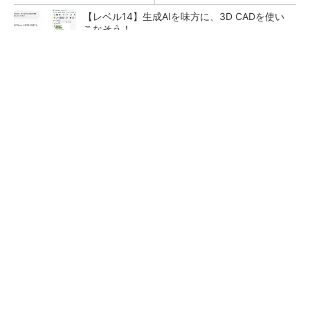
【レベル14】生成AIを味方に、3D CADを使い
こなそう！
全員がリーダーシップを発揮し、自分より優れ
た人財を育成する
PR(dentsu Japan)
狭小な駐車場に、シャープがポールカメラ式製
品発表 市場シェア10％目指す