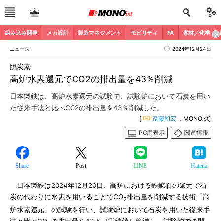
組み込み開発
メカ設計
製造マネジメント
モビリティ
FA
素材／化学
ニュース
2024年12月24日
脱炭素
高炉水素還元でCO2の排出量を43％削減
日本製鉄は、高炉水素還元の試験で、試験炉において石炭を用い
た従来手法と比べCO2の排出量を43％削減した。
[
遠藤和宏
，MONOist]
PC用表示
関連情報
Share
Post
LINE
Hatena
日本製鉄は2024年12月20日、高炉における鉄鉱石の還元で石
炭の代わりに水素を用いることでCO
排出量を削減する技術「高
2
炉水素還元」の試験を行い、試験炉において石炭を用いた従来手
法と比べCO
の排出量を43％（実績値）削減し、試験炉での開