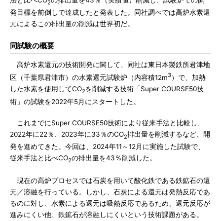
2
発目標を前倒しで達成したと発表した。同社調べでは高炉水素還
元によるこの排出量の削減は世界初だ。
同試験の概要
高炉水素還元の技術開発に関して、同社は東日本製鉄所君津地
3
区（千葉県君津市）の水素還元試験炉（内容積12m
）で、加熱
した水素を使用してCO
を削減する技術「Super COURSE50技
2
術」の試験を2022年5月にスタートした。
これまでにSuper COURSE50技術により従来手法と比較し、
2022年に22％、2023年に33％のCO
排出量を削減するなど、開
2
発を進めてきた。今回は、2024年11～12月に実施した試験で、
従来手法と比べCO
の排出量を43％削減した。
2
現在の高炉プロセスでは石炭を用いて酸化鉄である鉄鉱石の還
元／溶融を行っている。しかし、石炭による還元は発熱反応であ
るのに対し、水素による還元は吸熱反応であるため、還元反応が
進みにくい他、鉄鉱石が溶融しにくいという技術課題がある。