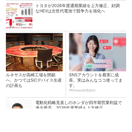
トヨタが2026年度通期業績を上方修正、好調
なHEVは次世代電池で競争力を強化へ
ルネサスが高崎工場を閉鎖
SNSアカウントを着実に成
へ、かつてはSiCデバイス生産
長。実はみんなココ使ってま
の計画も
す。
PR(Dreaw合同会社)
電動化戦略見直しのホンダが四半期営業利益で
過去最高、2026年度業績も上方修正