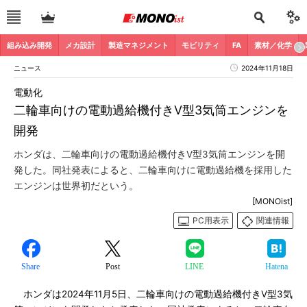
組み込み開発
メカ設計
製造マネジメント
モビリティ
FA
素材／化学
ニュース
2024年11月18日
電動化
二輪車向けの電動過給機付きV型3気筒エンジンを
開発
ホンダは、二輪車向けの電動過給機付きV型3気筒エンジンを開
発した。同社発表によると、二輪車向けに電動過給機を採用した
エンジンは世界初だという。
[MONOist]
PC用表示
関連情報
Share
Post
LINE
Hatena
ホンダは2024年11月5日、二輪車向けの電動過給機付きV型3気