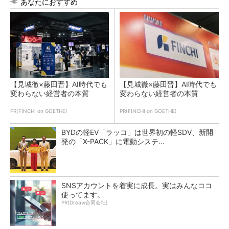
あなたにおすすめ
【見城徹×藤田晋】AI時代でも
【見城徹×藤田晋】AI時代でも
変わらない経営者の本質
変わらない経営者の本質
PR(FINCHI on GOETHE)
PR(FINCHI on GOETHE)
BYDの軽EV「ラッコ」は世界初の軽SDV、新開
発の「X-PACK」に電動システ...
SNSアカウントを着実に成長。実はみんなココ
使ってます。
PR(Dreaw合同会社)