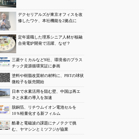
デクセリアルズが東京オフィスを改
修したワケ、本社機能を2拠点に
定年退職した理系シニア人材が核融
合発電炉開発で活躍、なぜ？
三菱ケミカルなど9社、環境省のプラス
チック資源循環実証に参画
塗料や樹脂改質材の材料に、PBTの球状
微粒子を販売開始
日本で水素活用を阻む壁、中国は再エ
ネと水素の導入を加速
脱銅箔、リチウムイオン電池セルを
10％軽量化する新フィルム
酷暑と電磁波の課題にナノテクで挑
む、ヤマシンとミツフジが協業