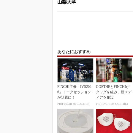
山梨大学
あなたにおすすめ
FINCHI主催「IVS202
GOETHEとFINCHIが
6」トークセッション
タッグを組み、新メデ
が話題に！
ィアを創設
PR(FINCHI on GOETHE)
PR(FINCHI on GOETHE)