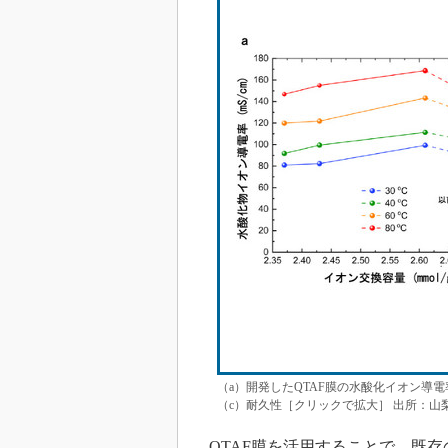
（a）開発したQTAF膜の水酸化イオン導電
（c）耐久性［クリックで拡大］ 出所：山
QTAF膜を活用することで、既存