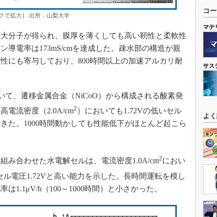
コー
クで拡大］ 出所：山梨大学
マテ
巨大分子が得られ、膜厚を薄くしても高い靭性と柔軟性
導電率は173mS/cmを達成した。疎水部の構造が親
性にも寄与しており、800時間以上の加速アルカリ耐
サス
いて、遷移金属合金（NiCoO）から構成される酸素発
2
流密度（2.0A/cm
）においても1.72Vの低いセル
よく
きた。1000時間動かしても性能低下がほとんど起こら
2
合わせた水電解セルは、電流密度1.0A/cm
におい
セル電圧1.72Vと高い能力を示した。長時間運転を模し
.1μV/h（100～1000時間）と小さかった。