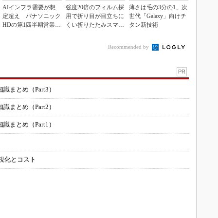
AIインフラ需要が想
強度20倍のフィルム採
薄さは毛の3分の1、次
定超え パナソニック
用で折り目が目立ちに
世代「Galaxy」向けチ
HDの第1四半期営業利
くい折りたたみスマホ
タン新技術
益が過去最高達成
の新技術
Recommended by
PR
まとめ（Part3）
まとめ（Part2）
まとめ（Part1）
可視化とコスト