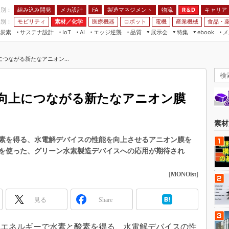
程別：
組み込み開発
メカ設計
製造マネジメント
物流
R＆D
キャリア
FA
業別：
モビリティ
素材／化学
医療機器
ロボット
電機
産業機械
食品・
炭素
サステナ設計
エッジ逆襲
品質
展示会
特集
メ
IoT
AI
ebook
伝承
組み込み開発
CEATEC
読者調査まとめ
編集後記
つながる新たなアニオン...
JIMTOF
保全
メカ設計
つながるクルマ
組込み/エッジ コンピューティング
ス
 AI
製造マネジメント
5G
展＆IoT/5Gソリューション展
VR／AR
FA
向上につながる新たなアニオン膜
IIFES
モビリティ
フィールドサービス
国際ロボット展
素材／化学
FPGA
素材
ジャパンモビリティショー
組み込み画像技術
素を得る、水電解デバイスの性能を向上させるアニオン膜を
TECHNO-FRONTIER
を使った、グリーン水素製造デバイスへの応用が期待され
組み込みモデリング
人テク展
Windows Embedded
[
MONOist
]
スマート工場EXPO
車載ソフト開発
EdgeTech+
見る
Share
ISO26262
日本ものづくりワールド
無償設計ツール
AUTOMOTIVE WORLD
電気エネルギーで水素と酸素を得る、水電解デバイスの性