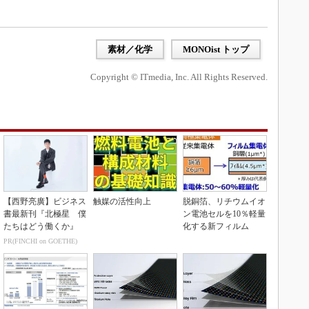
素材／化学
MONOist トップ
Copyright © ITmedia, Inc. All Rights Reserved.
【西野亮廣】ビジネス
触媒の活性向上
脱銅箔、リチウムイオ
書最新刊『北極星 僕
ン電池セルを10％軽量
たちはどう働くか』
化する新フィルム
PR(FINCHI on GOETHE)