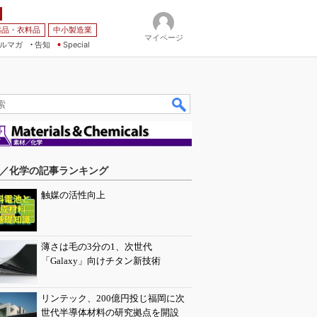
薬品・衣料品
中小製造業
マイページ
ルマガ
告知
Special
／化学の記事ランキング
触媒の活性向上
薄さは毛の3分の1、次世代
「Galaxy」向けチタン新技術
リンテック、200億円投じ福岡に次
世代半導体材料の研究拠点を開設