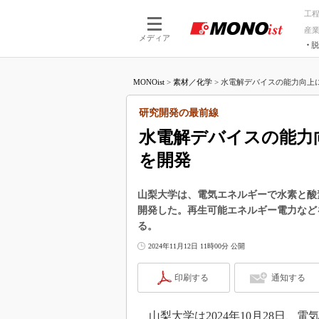
工
産
メディア
脱
つながる技術
AI×技術
MONOist
>
素材／化学
>
水電解デバイスの能力向上に
つながる工場
AI×設備
つながるサービ
Physical
研究開発の最前線
水電解デバイスの能力
を開発
山梨大学は、電気エネルギーで水素と酸
開発した。再生可能エネルギー電力など
る。
2024年11月12日 11時00分 公開
印刷する
通知する
山梨大学は2024年10月28日、