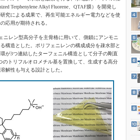
3Dプリンタ
産業オープンネット展
Terphenylene Alkyl Fluorene、QTAF膜）を開発し
デジタルツインとCAE
同研究による成果で、再生可能エネルギー電力などを使
S＆OP
への応用が期待される。
インダストリー4.0
ェニレン型高分子を主骨格に用いて、側鎖にアンモニ
イノベーション
せる構造とした。ポリフェニレンの構成成分を疎水部と
製造業ビッグデータ
環が3つ連結したターフェニル構造として分子の剛直
メイドインジャパン
つのトリフルオロメチル基を置換して、生成する高分
の溶解性も与える設計とした。
植物工場
知財マネジメント
海外生産
グローバル設計・開発
制御セキュリティ
新型コロナへの対応