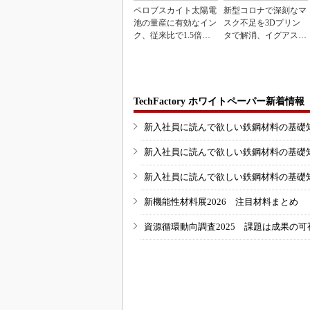
ペロブスカイト太陽電
新型コロナで深刻なマ
池の量産に有効なイン
スク不足を3Dプリン
ク、従来比で1.5倍の
タで解消、イグアスが
性能向上
3Dマスクを開発
TechFactory ホワイトペーパー新着情報
新入社員に読んで欲しい鉄鋼材料の基礎知識
新入社員に読んで欲しい鉄鋼材料の基礎知識
新入社員に読んで欲しい鉄鋼材料の基礎知識
新機能性材料展2026 注目材料まとめ
資源循環動向調査2025 課題は成果の