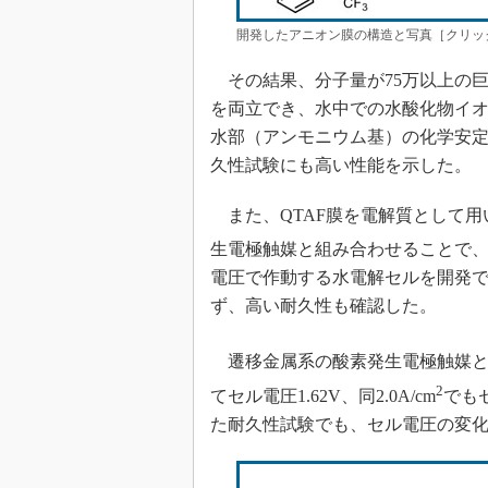
開発したアニオン膜の構造と写真［クリッ
その結果、分子量が75万以上の
を両立でき、水中での水酸化物イオン
水部（アンモニウム基）の化学安定
久性試験にも高い性能を示した。
また、QTAF膜を電解質として用
生電極触媒と組み合わせることで、高電
電圧で作動する水電解セルを開発で
ず、高い耐久性も確認した。
遷移金属系の酸素発生電極触媒と組み
2
てセル電圧1.62V、同2.0A/cm
でも
た耐久性試験でも、セル電圧の変化率は1