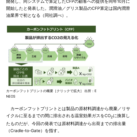
開発し、同システムで算定したCFPの顧客への提供を同年10月に
開始したと発表した。潤滑油／グリス製品のCFP算定は国内潤滑
油業界で初となる（同社調べ）。
カーボンフットプリントの概要［クリックで拡大］ 出所：E
NEOS
カーボンフットプリントとは製品の原材料調達から廃棄／リサ
イクルに至るまでの間に排出される温室効果ガスをCO
に換算し
2
たものだが、今回の発表では原材料調達から出荷までの排出量
（Cradle-to-Gate）を指す。