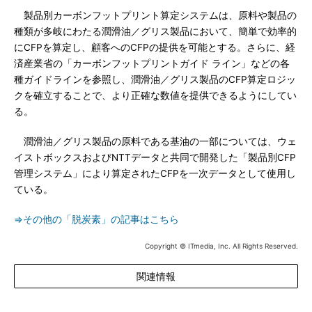
製品別カーボンフットプリント算定システムは、原料や製品の
種類が多岐にわたる潤滑油／グリス製品において、簡単で効率的
にCFPを算定し、顧客へのCFPの提供を可能とする。さらに、経
済産業省の「カーボンフットプリントガイド ライン」などの各
種ガイドラインを参照し、潤滑油／グリス製品のCFP算定ロジッ
クを確立することで、より正確な数値を提供できるようにしてい
る。
潤滑油／グリス製品の原料である基油の一部については、ウェ
イストボックスおよびNTTデータと共同で開発した「製品別CFP
管理システム」により算定されたCFPを一次データとして使用し
ている。
⇒その他の「脱炭素」の記事はこちら
Copyright © ITmedia, Inc. All Rights Reserved.
関連情報