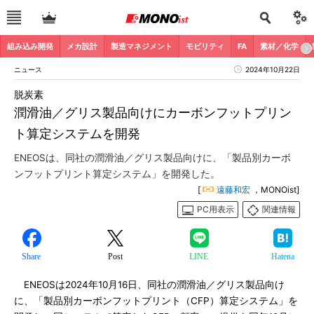
組み込み開発
メカ設計
製造マネジメント
モビリティ
FA
素材／化学
ニュース
2024年10月22日
脱炭素
潤滑油／グリス製品向けにカーボンフットプリン
ト算定システムを開発
ENEOSは、同社の潤滑油／グリス製品向けに、「製品別カーボ
ンフットプリント算定システム」を開発した。
[
遠藤和宏
，MONOist]
PC用表示
関連情報
Share
Post
LINE
Hatena
ENEOSは2024年10月16日、同社の潤滑油／グリス製品向け
に、「製品別カーボンフットプリント（CFP）算定システム」を