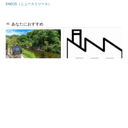
ENEOS（ニュースリリース）
あなたにおすすめ
シェア別荘「COCO VILLA O
令和8年熊本地震による工場へ
wners」3選
の影響まとめ
PR(COCO VILLA on GOETHE)
【西野亮廣】つくりたいものを追求できる環境
の作り方とは
PR(FINCHI on GOETHE)
【見城徹×藤田晋】AI時代でも変わらない経営