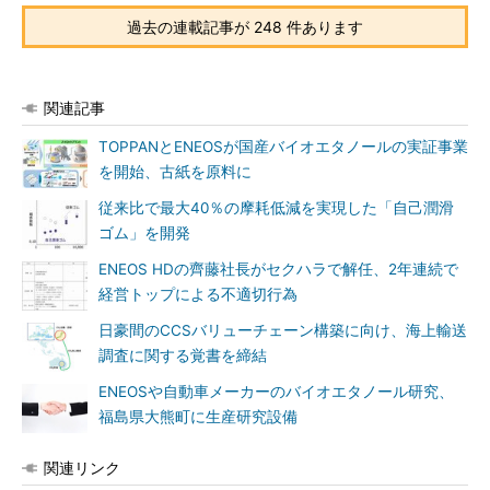
過去の連載記事が 248 件あります
関連記事
TOPPANとENEOSが国産バイオエタノールの実証事業
を開始、古紙を原料に
従来比で最大40％の摩耗低減を実現した「自己潤滑
ゴム」を開発
ENEOS HDの齊藤社長がセクハラで解任、2年連続で
経営トップによる不適切行為
日豪間のCCSバリューチェーン構築に向け、海上輸送
調査に関する覚書を締結
ENEOSや自動車メーカーのバイオエタノール研究、
福島県大熊町に生産研究設備
関連リンク