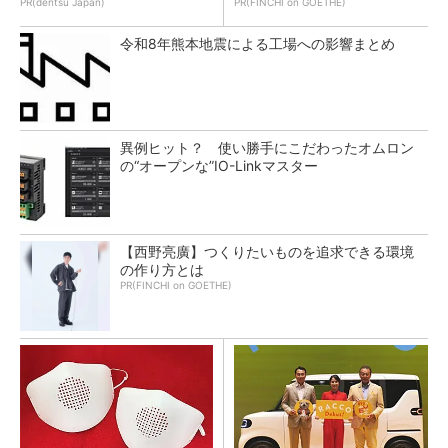
PR(dentsu Japan)
PR(FINCHI on GOETHE)
令和8年熊本地震による工場への影響まとめ
異例ヒット？ 使い勝手にこだわったオムロン
の“オープンな”IO-Linkマスター
【西野亮廣】つくりたいものを追求できる環境
の作り方とは
PR(FINCHI on GOETHE)