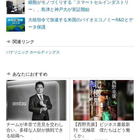
細胞がモノづくりする「スマートセルインダストリ
ー」、島津と神戸大が実証開始
大統領令で加速する米国のバイオエコノミーR&Dとデ
ータ保護
関連リンク
パナソニック ホールディングス
あなたにおすすめ
チームが本音で意見を交わし
【西野亮廣】ビジネス書最新
合い、多様な人財が挑戦でき
刊『北極星 僕たちはどう働
る組織へ
くか』