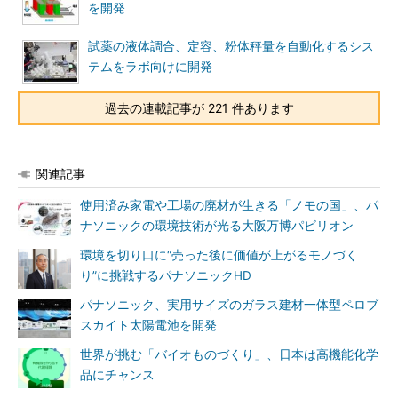
を開発
試薬の液体調合、定容、粉体秤量を自動化するシス
テムをラボ向けに開発
過去の連載記事が 221 件あります
関連記事
使用済み家電や工場の廃材が生きる「ノモの国」、パ
ナソニックの環境技術が光る大阪万博パビリオン
環境を切り口に“売った後に価値が上がるモノづく
り”に挑戦するパナソニックHD
パナソニック、実用サイズのガラス建材一体型ペロブ
スカイト太陽電池を開発
世界が挑む「バイオものづくり」、日本は高機能化学
品にチャンス