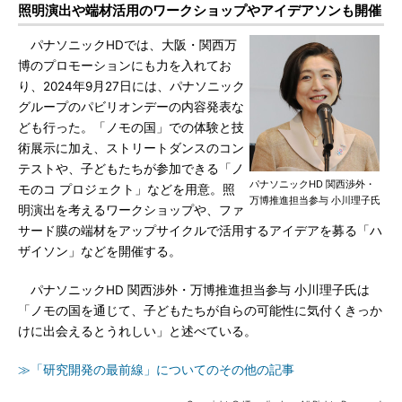
照明演出や端材活用のワークショップやアイデアソンも開催
パナソニックHDでは、大阪・関西万
博のプロモーションにも力を入れてお
り、2024年9月27日には、パナソニック
グループのパビリオンデーの内容発表な
ども行った。「ノモの国」での体験と技
術展示に加え、ストリートダンスのコン
テストや、子どもたちが参加できる「ノ
パナソニックHD 関西渉外・
モのコ プロジェクト」などを用意。照
万博推進担当参与 小川理子氏
明演出を考えるワークショップや、ファ
サード膜の端材をアップサイクルで活用するアイデアを募る「ハ
ザイソン」などを開催する。
パナソニックHD 関西渉外・万博推進担当参与 小川理子氏は
「ノモの国を通じて、子どもたちが自らの可能性に気付くきっか
けに出会えるとうれしい」と述べている。
≫「研究開発の最前線」についてのその他の記事