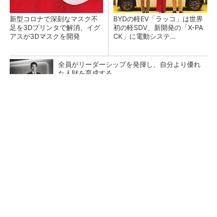
新型コロナで深刻なマスク不
BYDの軽EV「ラッコ」は世界
足を3Dプリンタで解消、イグ
初の軽SDV、新開発の「X-PA
アスが3Dマスクを開発
CK」に電動システ...
全員がリーダーシップを発揮し、自分より優れ
た人財を育成する
PR(dentsu Japan)
ペロブスカイト太陽電池の量産に有効なイン
ク、従来比で1.5倍の性能向上
【レベル14】生成AIを味方に、3D CADを使い
こなそう！