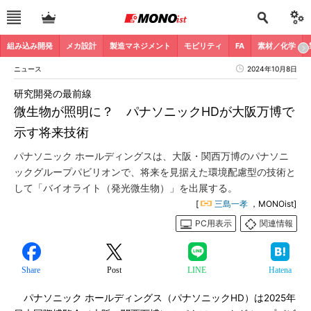
組み込み開発
メカ設計
製造マネジメント
モビリティ
FA
素材／化学
ニュース
2024年10月8日
研究開発の最前線
微生物が照明に？ パナソニックHDが大阪万博で
示す将来技術
パナソニック ホールディングスは、大阪・関西万博のパナソニ
ックグループパビリオンで、将来を見据えた環境配慮型の技術と
して「バイオライト（発光微生物）」を出展する。
[
三島一孝
，MONOist]
PC用表示
関連情報
Share
Post
LINE
Hatena
パナソニック ホールディングス（パナソニックHD）は2025年