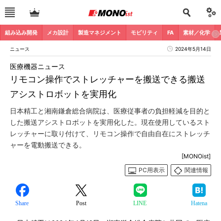
組み込み開発
メカ設計
製造マネジメント
モビリティ
FA
素材／化学
ニュース
2024年5月14日
医療機器ニュース
リモコン操作でストレッチャーを搬送できる搬送
アシストロボットを実用化
日本精工と湘南鎌倉総合病院は、医療従事者の負担軽減を目的と
した搬送アシストロボットを実用化した。現在使用しているスト
レッチャーに取り付けて、リモコン操作で自由自在にストレッチ
ャーを電動搬送できる。
[MONOist]
PC用表示
関連情報
Share
Post
LINE
Hatena