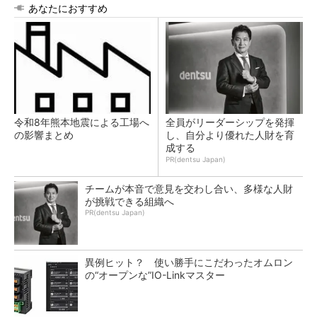
あなたにおすすめ
令和8年熊本地震による工場へ
全員がリーダーシップを発揮
の影響まとめ
し、自分より優れた人財を育
成する
PR(dentsu Japan)
チームが本音で意見を交わし合い、多様な人財
が挑戦できる組織へ
PR(dentsu Japan)
異例ヒット？ 使い勝手にこだわったオムロン
の“オープンな”IO-Linkマスター