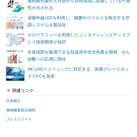
薬剤耐性菌が人社会から自然環境に拡散している可能
性が示される
深紫外線LEDを利用し、細菌やウイルスを除去する空
調システムを製品化
ホログラフィーを利用したコンタクトレンズディスプ
レイ技術開発が採択
生体深部を観測できる短波赤外蛍光色素を開発、がん
診断への応用に期待
4K UHDイメージングに対応する、医療グレードボッ
クスPCを発表
関連リンク
日本精工
湘南鎌倉総合病院
プレスリリース