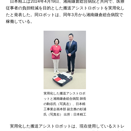
日本精工は2024年4月19日、湘南鎌倉総合病院と共同で、医療
従事者の負担軽減を目的とした搬送アシストロボットを実用化し
たと発表した。同ロボットは、同年3月から湘南鎌倉総合病院で
稼働している。
実用化した搬送アシストロボ
ットと湘南鎌倉総合病院 師長
の駒谷氏（写真左）、日本精
工事業企画本部 副主務の杉浦
氏（写真右） 出所：日本精工
実用化した搬送アシストロボットは、現在使用しているストレ