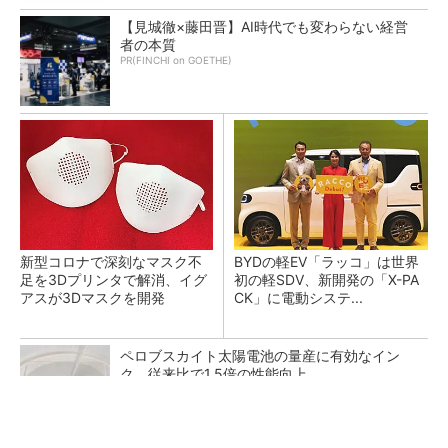
【見城徹×藤田晋】AI時代でも変わらない経営
者の本質
PR(FINCHI on GOETHE)
新型コロナで深刻なマスク不
BYDの軽EV「ラッコ」は世界
足を3Dプリンタで解消、イグ
初の軽SDV、新開発の「X-PA
アスが3Dマスクを開発
CK」に電動システ...
ペロブスカイト太陽電池の量産に有効なイン
ク、従来比で1.5倍の性能向上