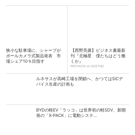
狭小な駐車場に、シャープが
【西野亮廣】ビジネス書最新
ポールカメラ式製品発表 市
刊『北極星 僕たちはどう働
場シェア10％目指す
くか』
PR(FINCHI on GOETHE)
ルネサスが高崎工場を閉鎖へ、かつてはSiCデ
バイス生産の計画も
BYDの軽EV「ラッコ」は世界初の軽SDV、新開
発の「X-PACK」に電動システ...