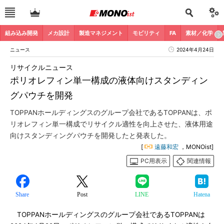
組み込み開発
メカ設計
製造マネジメント
モビリティ
FA
素材／化学
ニュース
2024年4月24日
リサイクルニュース
ポリオレフィン単一構成の液体向けスタンディン
グパウチを開発
TOPPANホールディングスのグループ会社であるTOPPANは、ポ
リオレフィン単一構成でリサイクル適性を向上させた、液体用途
向けスタンディングパウチを開発したと発表した。
[
遠藤和宏
，MONOist]
PC用表示
関連情報
Share
Post
LINE
Hatena
TOPPANホールディングスのグループ会社であるTOPPANは