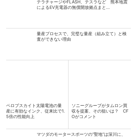
テラチャージやFLASH、テスラなど 熊本地震
によるEV充電器の無償開放拠点まと...
量産プロセスで、完璧な量産（組み立て）と検
査ができない理由
ペロブスカイト太陽電池の量
ソニーグループがタムロン買
産に有効なインク、従来比で1.
収を提案、その狙いは？ CF
5倍の性能向上
Oがコメント
マツダのモータースポーツの“聖地”は深川に、