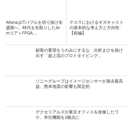
AlteraはITバブルを切り抜け全
テスラにおけるギガキャスト
盛期へ、時代を先取りしたAr
の基本的な考え方と方向性
mコア＋FPGA...
【前編】
顧客の要望をうのみにするな 分析まひを抜け
出す「超上流のプロトタイピング」
ソニーグループはイメージセンサーが過去最高
益、熊本地震の影響も限定的
デクセリアルズが東京オフィスを改修したワ
ケ、本社機能を2拠点に