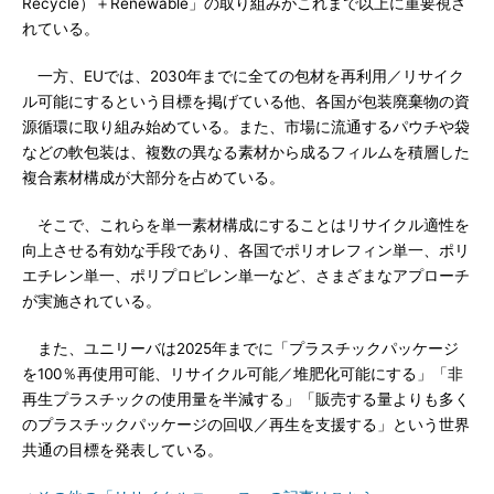
Recycle）＋Renewable」の取り組みがこれまで以上に重要視さ
れている。
一方、EUでは、2030年までに全ての包材を再利用／リサイク
ル可能にするという目標を掲げている他、各国が包装廃棄物の資
源循環に取り組み始めている。また、市場に流通するパウチや袋
などの軟包装は、複数の異なる素材から成るフィルムを積層した
複合素材構成が大部分を占めている。
そこで、これらを単一素材構成にすることはリサイクル適性を
向上させる有効な手段であり、各国でポリオレフィン単一、ポリ
エチレン単一、ポリプロピレン単一など、さまざまなアプローチ
が実施されている。
また、ユニリーバは2025年までに「プラスチックパッケージ
を100％再使用可能、リサイクル可能／堆肥化可能にする」「非
再生プラスチックの使用量を半減する」「販売する量よりも多く
のプラスチックパッケージの回収／再生を支援する」という世界
共通の目標を発表している。