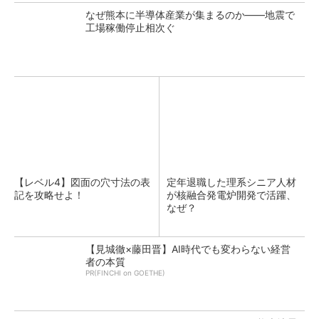
なぜ熊本に半導体産業が集まるのか――地震で
工場稼働停止相次ぐ
【レベル4】図面の穴寸法の表
定年退職した理系シニア人材
記を攻略せよ！
が核融合発電炉開発で活躍、
なぜ？
【見城徹×藤田晋】AI時代でも変わらない経営
者の本質
PR(FINCHI on GOETHE)