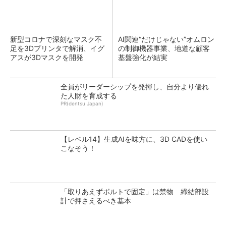
新型コロナで深刻なマスク不
AI関連“だけじゃない”オムロン
足を3Dプリンタで解消、イグ
の制御機器事業、地道な顧客
アスが3Dマスクを開発
基盤強化が結実
全員がリーダーシップを発揮し、自分より優れ
た人財を育成する
PR(dentsu Japan)
【レベル14】生成AIを味方に、3D CADを使い
こなそう！
「取りあえずボルトで固定」は禁物 締結部設
計で押さえるべき基本