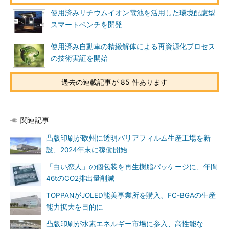
使用済みリチウムイオン電池を活用した環境配慮型
スマートベンチを開発
使用済み自動車の精緻解体による再資源化プロセス
の技術実証を開始
過去の連載記事が 85 件あります
関連記事
凸版印刷が欧州に透明バリアフィルム生産工場を新
設、2024年末に稼働開始
「白い恋人」の個包装を再生樹脂パッケージに、年間
46tのCO2排出量削減
TOPPANがJOLED能美事業所を購入、FC-BGAの生産
能力拡大を目的に
凸版印刷が水素エネルギー市場に参入、高性能な