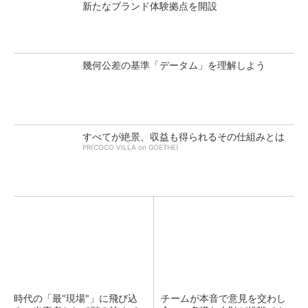
新たなブランド体験拠点を開設
幾何公差の基準「データム」を理解しよう
すべてが絶景、収益も得られるその仕組みとは
PR(COCO VILLA on GOETHE)
時代の「最"現場"」に飛び込
チームが本音で意見を交わし