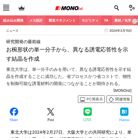
組み込み開発
メカ設計
製造マネジメント
モビリティ
FA
素材／化学
ニュース
2024年3月15日
研究開発の最前線
お椀形状の単一分子から、異なる誘電応答性を示
す結晶を作成
東北大学は、単一分子のみを用いて、異なる誘電応答性を示す結
晶を作成することに成功した。省プロセスかつ省コストで、物性
を制御可能な誘電材料の開発につながることが期待される。
[MONOist]
PC用表示
関連情報
Share
Post
LINE
Hatena
東北大学は2024年2月27日、大阪大学との共同研究により、単