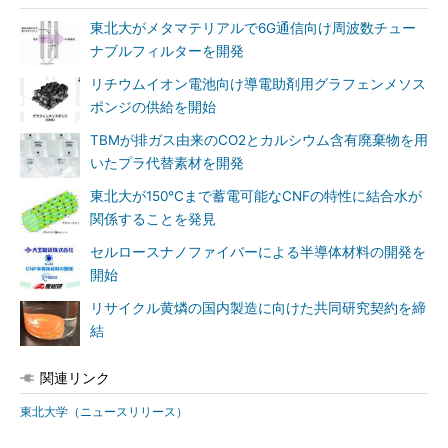
東北大がメタマテリアルで6G通信向け周波数チュー
ナブルフィルターを開発
リチウムイオン電池向け導電助剤用グラフェンメソス
ポンジの供給を開始
TBMが排ガス由来のCO2とカルシウム含有廃棄物を用
いたプラ代替素材を開発
東北大が150℃まで蓄電可能なCNFの特性に結合水が
関係することを発見
セルロースナノファイバーによる半導体材料の開発を
開始
リサイクル黄燐の国内製造に向けた共同研究契約を締
結
関連リンク
東北大学（ニュースリリース）