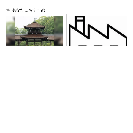
あなたにおすすめ
みずほ×官民で進める新産業創
令和8年熊本地震による工場へ
出
の影響まとめ
PR(Blue Lab)
【西野亮廣】つくりたいものを追求できる環境
の作り方とは
PR(FINCHI on GOETHE)
【見城徹×藤田晋】AI時代でも変わらない経営
者の本質
PR(FINCHI on GOETHE)