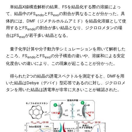
単結晶X線構造解析の結果、FSを結晶化する際の溶媒によっ
て、結晶中のFS
とFS
の割合が異なることが分かった。具
endo
exo
体的には、DMF（ジメチルホルムアミド）を結晶化溶媒として使
用するとFS
の割合が多い結晶となり、ジクロロメタンの場
endo
合はFS
が若干多い結晶となる。
exo
量子化学計算や分子動力学シミュレーションを用いて解析した
ところ、FS
とFS
の分子構造の違いや、溶媒和による安定
endo
exo
化度合いの違いにより、この現象が起こることが分かった。
得られた2つの結晶の誘電スペクトルを測定すると、DMFを用
いた結晶はDebye（デバイ）型応答であるのに対し、ジクロロメ
タンを用いた結晶は誘電率が非常に大きいことが確認された。