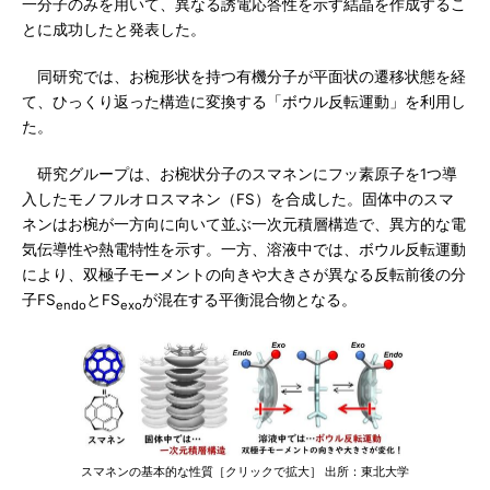
一分子のみを用いて、異なる誘電応答性を示す結晶を作成するこ
とに成功したと発表した。
同研究では、お椀形状を持つ有機分子が平面状の遷移状態を経
て、ひっくり返った構造に変換する「ボウル反転運動」を利用し
た。
研究グループは、お椀状分子のスマネンにフッ素原子を1つ導
入したモノフルオロスマネン（FS）を合成した。固体中のスマ
ネンはお椀が一方向に向いて並ぶ一次元積層構造で、異方的な電
気伝導性や熱電特性を示す。一方、溶液中では、ボウル反転運動
により、双極子モーメントの向きや大きさが異なる反転前後の分
子FS
とFS
が混在する平衡混合物となる。
endo
exo
スマネンの基本的な性質［クリックで拡大］ 出所：東北大学