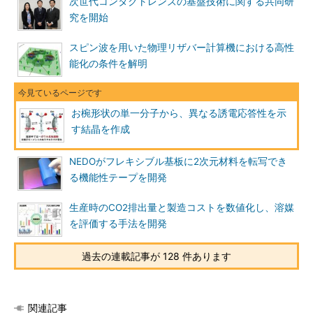
次世代コンタクトレンズの基盤技術に関する共同研
究を開始
スピン波を用いた物理リザバー計算機における高性
能化の条件を解明
お椀形状の単一分子から、異なる誘電応答性を示
す結晶を作成
NEDOがフレキシブル基板に2次元材料を転写でき
る機能性テープを開発
生産時のCO2排出量と製造コストを数値化し、溶媒
を評価する手法を開発
過去の連載記事が 128 件あります
関連記事