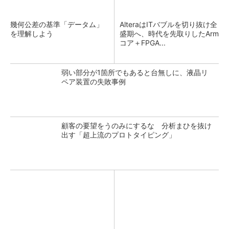
幾何公差の基準「データム」
AlteraはITバブルを切り抜け全
を理解しよう
盛期へ、時代を先取りしたArm
コア＋FPGA...
弱い部分が1箇所でもあると台無しに、液晶リ
ペア装置の失敗事例
顧客の要望をうのみにするな 分析まひを抜け
出す「超上流のプロトタイピング」