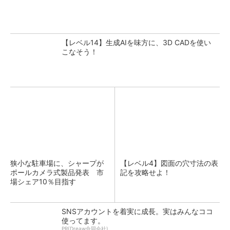
【レベル14】生成AIを味方に、3D CADを使い
こなそう！
狭小な駐車場に、シャープが
【レベル4】図面の穴寸法の表
ポールカメラ式製品発表 市
記を攻略せよ！
場シェア10％目指す
SNSアカウントを着実に成長。実はみんなココ
使ってます。
PR(Dreaw合同会社)