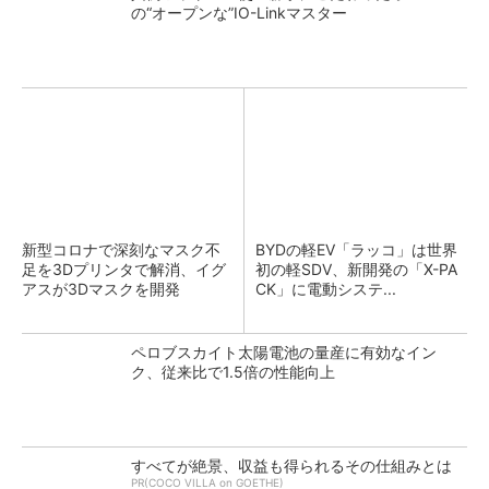
の“オープンな”IO-Linkマスター
新型コロナで深刻なマスク不
BYDの軽EV「ラッコ」は世界
足を3Dプリンタで解消、イグ
初の軽SDV、新開発の「X-PA
アスが3Dマスクを開発
CK」に電動システ...
ペロブスカイト太陽電池の量産に有効なイン
ク、従来比で1.5倍の性能向上
すべてが絶景、収益も得られるその仕組みとは
PR(COCO VILLA on GOETHE)