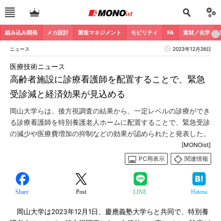
組み込み開発
メカ設計
製造マネジメント
モビリティ
FA
素材／化学
ニュース
2023年12月26日
医療技術ニュース
高齢者施設に診療看護師を配置することで、緊急
受診減と経済効果が見込める
岡山大学らは、後方視調査の結果から、一定レベルの診療ができ
る診療看護師を特別養護老人ホームに配置することで、緊急受診
の減少や医療費増加の抑制などの効果が認められたと発表した。
[MONOist]
PC用表示
関連情報
Share
Post
LINE
Hatena
岡山大学は2023年12月1日、慶應義塾大学らと共同で、特別養