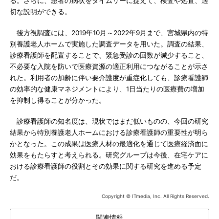
る。さらに、患者の病状をタイムリーに捉えて、検査や処置、適
切な説明ができる。
後方視調査には、2019年10月～2022年9月まで、宮城県内の特
別養護老人ホームで実施した調査データを用いた。調査の結果、
診療看護師を配置することで、緊急受診の回数が減少すること、
不必要な入院を防いで医療資源の適正利用につながることが示さ
れた。利用者の加齢に伴い要介護度が重症化しても、診療看護師
の効率的な健康マネジメントにより、1日当たりの医療費の増加
を抑制し得ることが分かった。
診療看護師の知名度は、現状ではまだ低いものの、今回の研究
結果から特別養護老人ホームにおける診療看護師の重要性が明ら
かとなった。この成果は医療人材の最適化を通じて医療経済面に
効果をもたらすと考えられる。研究グループは今後、在宅ケアに
おける診療看護師の役割とその効果に関する研究を進める予定
だ。
Copyright © ITmedia, Inc. All Rights Reserved.
関連情報