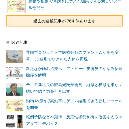
動物や植物で高効率にゲノム編集できる新しいツー
ルを開発
過去の連載記事が 764 件あります
関連記事
共同プロジェクトで医療分野のファントム活用を変
革、3D造形でリアルな人体を再現
新たなかゆみ治療へ、アトピー性皮膚炎のかゆみ伝達
機序を解明
テルモ新社長の鮫島光氏が会見「縦糸と横糸を細かく
紡いで総合力を引き出す」
動物や植物で高効率にゲノム編集できる新しいツール
を開発
転倒予防などへ期待、反応性姿勢制御を改善するウェ
アラブルデバイス