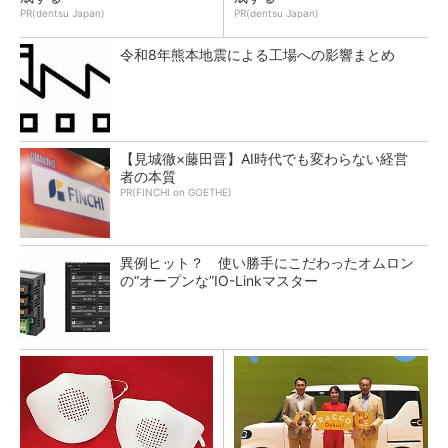
PR(dentsu Japan)
PR(dentsu Japan)
令和8年熊本地震による工場への影響まとめ
【見城徹×藤田晋】AI時代でも変わらない経営
者の本質
PR(FINCHI on GOETHE)
異例ヒット？ 使い勝手にこだわったオムロン
の“オープンな”IO-Linkマスター