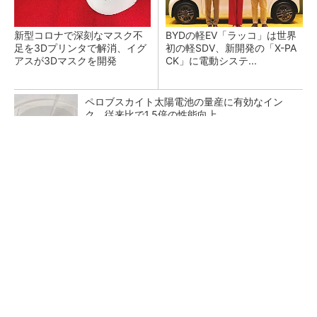
新型コロナで深刻なマスク不
BYDの軽EV「ラッコ」は世界
足を3Dプリンタで解消、イグ
初の軽SDV、新開発の「X-PA
アスが3Dマスクを開発
CK」に電動システ...
ペロブスカイト太陽電池の量産に有効なイン
ク、従来比で1.5倍の性能向上
すべてが絶景、収益も得られるその仕組みとは
PR(COCO VILLA on GOETHE)
【レベル14】生成AIを味方に、3D CADを使い
こなそう！