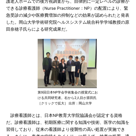
護老人ホームでの後方視調査から、自律的に一定レベルの診療が
できる診療看護師（Nurse Practitioner：NP）の配置により、緊
急受診の減少や医療費増加の抑制などの効果が認められたと発表
した。岡山大学学術研究院ヘルスシステム統合科学学域教授の原
田奈穂子氏らによる研究成果だ。
第9回日本NP学会学術集会の授賞式にお
ける共同研究者。右から2人目が原田氏
［クリックで拡大］ 出所：岡山大学
診療看護師とは、日本NP教育大学院協議会が認定する資格
だ。診療看護師は、初期医療に関する知識や技術、医学の知識を
習得しており、従来の看護師より侵襲性の高い処置が実施でき