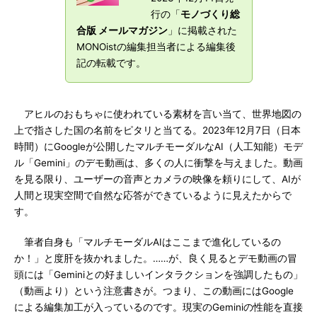
行の「
モノづくり総
合版 メールマガジン
」に掲載された
MONOistの編集担当者による編集後
記の転載です。
アヒルのおもちゃに使われている素材を言い当て、世界地図の
上で指さした国の名前をピタリと当てる。2023年12月7日（日本
時間）にGoogleが公開したマルチモーダルなAI（人工知能）モデ
ル「Gemini」のデモ動画は、多くの人に衝撃を与えました。動画
を見る限り、ユーザーの音声とカメラの映像を頼りにして、AIが
人間と現実空間で自然な応答ができているように見えたからで
す。
筆者自身も「マルチモーダルAIはここまで進化しているの
か！」と度肝を抜かれました。……が、良く見るとデモ動画の冒
頭には「Geminiとの好ましいインタラクションを強調したもの」
（動画より）という注意書きが。つまり、この動画にはGoogle
による編集加工が入っているのです。現実のGeminiの性能を直接