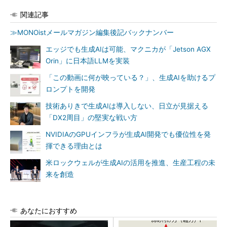
関連記事
≫MONOistメールマガジン編集後記バックナンバー
エッジでも生成AIは可能、マクニカが「Jetson AGX
Orin」に日本語LLMを実装
「この動画に何が映っている？」、生成AIを助けるプ
ロンプトを開発
技術ありきで生成AIは導入しない、日立が見据える
「DX2周目」の堅実な戦い方
NVIDIAのGPUインフラが生成AI開発でも優位性を発
揮できる理由とは
米ロックウェルが生成AIの活用を推進、生産工程の未
来を創造
あなたにおすすめ