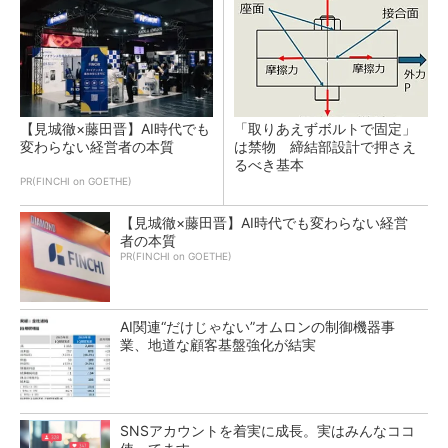
【見城徹×藤田晋】AI時代でも
「取りあえずボルトで固定」
変わらない経営者の本質
は禁物 締結部設計で押さえ
るべき基本
PR(FINCHI on GOETHE)
【見城徹×藤田晋】AI時代でも変わらない経営
者の本質
PR(FINCHI on GOETHE)
AI関連“だけじゃない”オムロンの制御機器事
業、地道な顧客基盤強化が結実
SNSアカウントを着実に成長。実はみんなココ