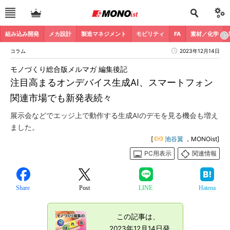
組み込み開発
メカ設計
製造マネジメント
モビリティ
FA
素材／化学
コラム
2023年12月14日
モノづくり総合版メルマガ 編集後記
注目高まるオンデバイス生成AI、スマートフォン
関連市場でも新発表続々
展示会などでエッジ上で動作する生成AIのデモを見る機会も増え
ました。
[
池谷翼
，MONOist]
PC用表示
関連情報
Share
Post
LINE
Hatena
この記事は、
2023年12月14日発