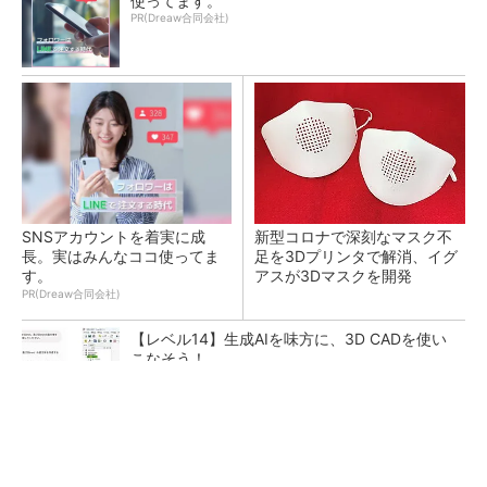
使ってます。
PR(Dreaw合同会社)
SNSアカウントを着実に成
新型コロナで深刻なマスク不
長。実はみんなココ使ってま
足を3Dプリンタで解消、イグ
す。
アスが3Dマスクを開発
PR(Dreaw合同会社)
【レベル14】生成AIを味方に、3D CADを使い
こなそう！
令和8年熊本地震による工場への影響まとめ