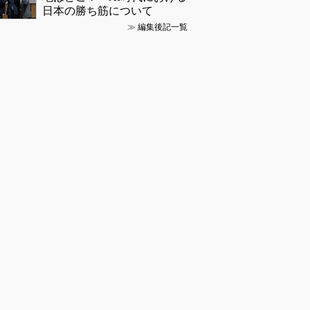
日本の勝ち筋について
≫
編集後記一覧