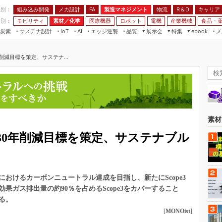
程別：
組み込み開発
メカ設計
製造マネジメント
物流
R＆D
キャリア
FA
業別：
モビリティ
素材／化学
医療機器
ロボット
電機
産業機械
食品・
炭素
サステナ設計
エッジ逆襲
品質
展示会
特集
メ
IoT
AI
ebook
伝承
組み込み開発
CEATEC
読者調査まとめ
編集後記
年削減目標を策定、サステナ...
JIMTOF
保全
メカ設計
つながるクルマ
組込み/エッジ コンピューティング
ス
 AI
製造マネジメント
5G
展＆IoT/5Gソリューション展
VR／AR
FA
IIFES
モビリティ
フィールドサービス
国際ロボット展
素材／化学
FPGA
素材
ジャパンモビリティショー
組み込み画像技術
2030年削減目標を策定、サステナブル
TECHNO-FRONTIER
組み込みモデリング
人テク展
Windows Embedded
スマート工場EXPO
おけるカーボンニュートラル達成を目指し、新たにScope3
車載ソフト開発
EdgeTech+
効果ガス排出量の約90％を占めるScope3をカバーすること
ISO26262
る。
日本ものづくりワールド
無償設計ツール
[
MONOist
]
AUTOMOTIVE WORLD