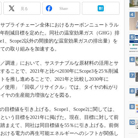
3Dプリンタ
産業オープンネット展
見る
Share
デジタルツインとCAE
S＆OP
日、サプライチェーン全体におけるカーボンニュートラル
インダストリー4.0
030年削減目標を定めた。同社の温室効果ガス（GHG）排
イノベーション
ope1、Scope2以外の間接的な温室効果ガスの排出量）を
けての取り組みを加速する。
製造業ビッグデータ
メイドインジャパン
／調達」において、サステナブルな原材料の活用とサ
植物工場
とで、2021年と比べ2030年にScope3を25％削減
知財マネジメント
を推し進めることで、2021年と比較し2030年に
「販売／使用」「回収／リサイクル」では、タイヤの転がり
海外生産
タイヤの生産能力増強などを図る。
グローバル設計・開発
制御セキュリティ
2の目標値を引き上げる。Scope1、Scope2に関しては、
新型コロナへの対応
減するという目標を2021年に掲げた。現在、目標に対して前
踏まえて、同社は同目標値を55％に引き上げる。前倒
における電力の再生可能エネルギーへのシフトが関係し