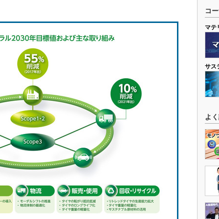
コー
マテ
サス
よく