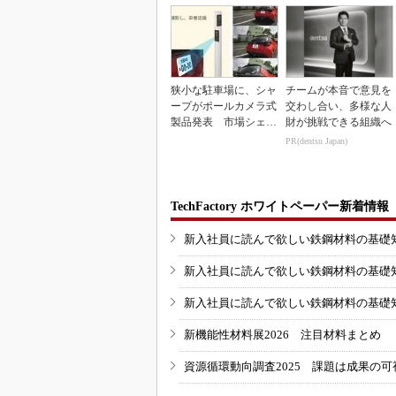
狭小な駐車場に、シャ
チームが本音で意見を
ープがポールカメラ式
交わし合い、多様な人
製品発表 市場シェア
財が挑戦できる組織へ
10％目指す
PR(dentsu Japan)
TechFactory ホワイトペーパー新着情報
新入社員に読んで欲しい鉄鋼材料の基礎知識
新入社員に読んで欲しい鉄鋼材料の基礎知識
新入社員に読んで欲しい鉄鋼材料の基礎知識
新機能性材料展2026 注目材料まとめ
資源循環動向調査2025 課題は成果の