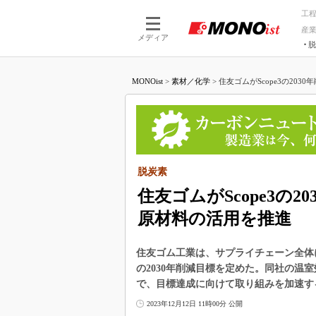
工
産
メディア
脱
つながる技術
AI×技術
MONOist
>
素材／化学
>
住友ゴムがScope3の2030
つながる工場
AI×設備
つながるサービ
Physical
脱炭素
住友ゴムがScope3の
原材料の活用を推進
住友ゴム工業は、サプライチェーン全体に
の2030年削減目標を定めた。同社の温室
で、目標達成に向けて取り組みを加速す
2023年12月12日 11時00分 公開