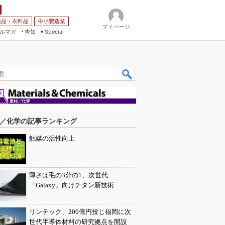
薬品・衣料品
中小製造業
マイページ
ルマガ
告知
Special
／化学の記事ランキング
触媒の活性向上
薄さは毛の3分の1、次世代
「Galaxy」向けチタン新技術
リンテック、200億円投じ福岡に次
世代半導体材料の研究拠点を開設