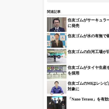
関連記事
住友ゴムがサーキュラー
に発売
住友ゴムが水の有無で
住友ゴムの白河工場が
住友ゴムがタイヤ生産をス
を採用
住友ゴムのMIはレシ
対象に
「Nano Terasu