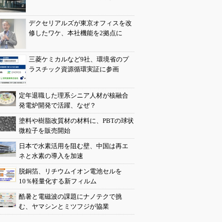
デクセリアルズが東京オフィスを改
修したワケ、本社機能を2拠点に
三菱ケミカルなど9社、環境省のプ
ラスチック資源循環実証に参画
定年退職した理系シニア人材が核融合
発電炉開発で活躍、なぜ？
塗料や樹脂改質材の材料に、PBTの球状
微粒子を販売開始
日本で水素活用を阻む壁、中国は再エ
ネと水素の導入を加速
脱銅箔、リチウムイオン電池セルを
10％軽量化する新フィルム
酷暑と電磁波の課題にナノテクで挑
む、ヤマシンとミツフジが協業