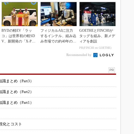
BYDの軽EV「ラッ
フィジカルAIに注力
GOETHEとFINCHIが
コ」は世界初の軽SD
するインテル、組み込
タッグを組み、新メデ
V、新開発の「X-PAC
み市場での約40年の実
ィアを創設
K」に電動システ...
績を生かせるか
PR(FINCHI on GOETHE)
Recommended by
PR
まとめ（Part3）
まとめ（Part2）
まとめ（Part1）
可視化とコスト