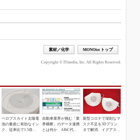
）
素材／化学
MONOist トップ
Copyright © ITmedia, Inc. All Rights Reserved.
ペロブスカイト太陽電
自動車業界が挑む「業
新型コロナで深刻なマ
池の量産に有効なイン
界横断」のデータ連携
スク不足を3Dプリン
ク、従来比で1.5倍の
とは何か ABtC代表
タで解消、イグアスが
性能向上
理事が語る協調戦略
3Dマスクを開発