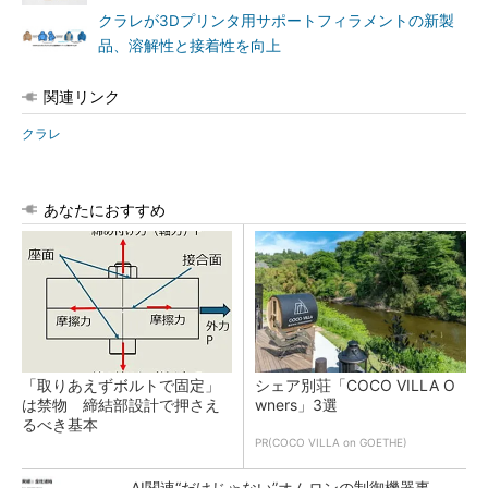
クラレが3Dプリンタ用サポートフィラメントの新製
品、溶解性と接着性を向上
関連リンク
クラレ
あなたにおすすめ
「取りあえずボルトで固定」
シェア別荘「COCO VILLA O
は禁物 締結部設計で押さえ
wners」3選
るべき基本
PR(COCO VILLA on GOETHE)
AI関連“だけじゃない”オムロンの制御機器事