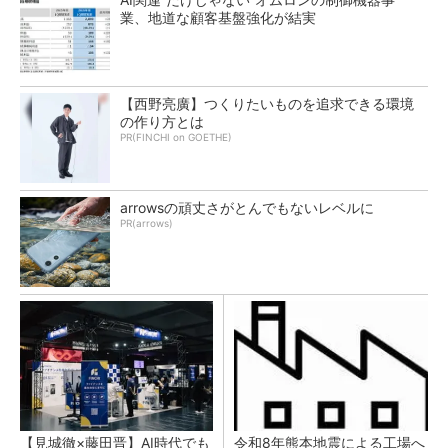
業、地道な顧客基盤強化が結実
【西野亮廣】つくりたいものを追求できる環境
の作り方とは
PR(FINCHI on GOETHE)
arrowsの頑丈さがとんでもないレベルに
PR(arrows)
【見城徹×藤田晋】AI時代でも
令和8年熊本地震による工場へ