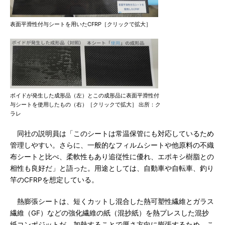
表面平滑性付与シートを用いたCFRP［クリックで拡大］
ボイドが発生した成形品（左）とこの成形品に表面平滑性付
与シートを使用したもの（右）［クリックで拡大］ 出所：ク
ラレ
同社の説明員は「このシートは常温保管にも対応しているため
管理しやすい。さらに、一般的なフィルムシートや他原料の不織
布シートと比べ、柔軟性もあり追従性に優れ、エポキシ樹脂との
相性も良好だ」と語った。用途としては、自動車や自転車、釣り
竿のCFRPを想定している。
熱膨張シートは、短くカットし混合した熱可塑性繊維とガラス
繊維（GF）などの強化繊維の紙（混抄紙）を熱プレスした混抄
紙コンポジットだ。加熱することで厚さ方向に膨張するため、こ