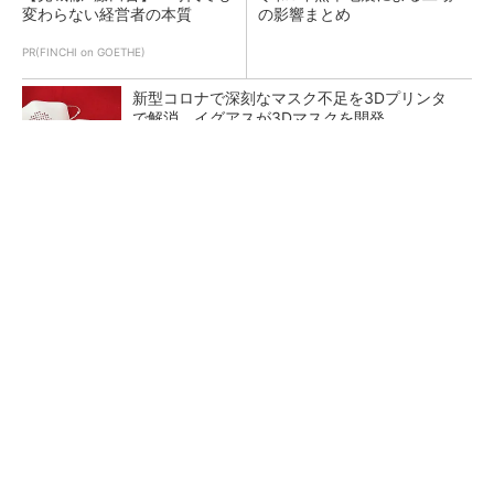
変わらない経営者の本質
の影響まとめ
PR(FINCHI on GOETHE)
新型コロナで深刻なマスク不足を3Dプリンタ
で解消、イグアスが3Dマスクを開発
【レベル14】生成AIを味方に、3D CADを使い
こなそう！
狭小な駐車場に、シャープがポールカメラ式製
品発表 市場シェア10％目指す