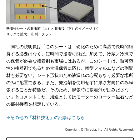
熱膨張シートの膨張前（上）と膨張後（下）のイメージ［ク
リックで拡大］ 出所：クラレ
同社の説明員は「このシートは、硬化のために高温で長時間維
持する必要はなく、短時間で接着可能だ。加えて、冷蔵／冷凍で
の保管が必要な接着剤も市場にはあるが、このシートは、熱可塑
性の接着剤であるため常温保管に応じ、離型フィルムなどの副資
材も必要ない。シート形状のため液漏れの心配もなく必要な場所
のみに配置できる。また、発泡剤を使用せずに厚さ方向にのみ膨
張することが特徴だ。そのため、膨張時に接着剤がはみださな
い」とコメントした。用途としてはモーターのローター磁石など
の部材接着を想定している。
⇒その他の「材料技術」の記事はこちら
Copyright © ITmedia, Inc. All Rights Reserved.