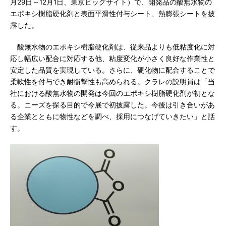
月29日～12月1日、東京ビッグサイト）で、開発品の酸無水物の
エポキシ樹脂硬化剤と表面平滑性付与シート、熱膨張シートを披
露した。
酸無水物のエポキシ樹脂硬化剤は、従来品よりも低粘度化に対
応し幅広い配合に対応する他、粘度変化が小さく良好な作業性と
安定した品質を実現している。さらに、硬化物に配合することで
柔軟性を付与でき耐衝撃性も高められる。クラレの説明員は「当
社における酸無水物の開発は今回のエポキシ樹脂硬化剤が初とな
る。ニーズを探る目的で今展で初披露した。今後は引き合いがあ
る企業とともに物性などを調べ、採用につなげていきたい」と話
す。