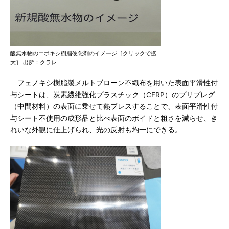
酸無水物のエポキシ樹脂硬化剤のイメージ［クリックで拡
大］ 出所：クラレ
フェノキシ樹脂製メルトブローン不織布を用いた表面平滑性付
与シートは、炭素繊維強化プラスチック（CFRP）のプリプレグ
（中間材料）の表面に乗せて熱プレスすることで、表面平滑性付
与シート不使用の成形品と比べ表面のボイドと粗さを減らせ、き
れいな外観に仕上げられ、光の反射も均一にできる。