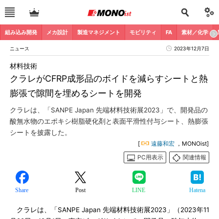
組み込み開発
メカ設計
製造マネジメント
モビリティ
FA
素材／化学
ニュース
2023年12月7日
材料技術
クラレがCFRP成形品のボイドを減らすシートと熱
膨張で隙間を埋めるシートを開発
クラレは、「SANPE Japan 先端材料技術展2023」で、開発品の
酸無水物のエポキシ樹脂硬化剤と表面平滑性付与シート、熱膨張
シートを披露した。
[
遠藤和宏
，MONOist]
PC用表示
関連情報
Share
Post
LINE
Hatena
クラレは、「SANPE Japan 先端材料技術展2023」（2023年11