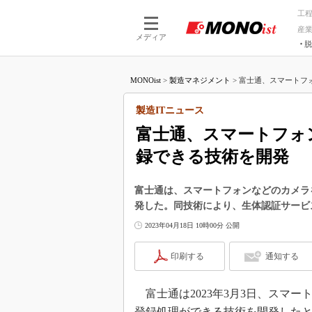
工
産
メディア
脱
つながる技術
AI×技術
MONOist
>
製造マネジメント
>
富士通、スマートフォ
つながる工場
AI×設備
つながるサービ
Physical
製造ITニュース
富士通、スマートフォ
録できる技術を開発
富士通は、スマートフォンなどのカメラ
発した。同技術により、生体認証サービ
2023年04月18日 10時00分 公開
印刷する
通知する
富士通は2023年3月3日、スマ
登録処理ができる技術を開発した