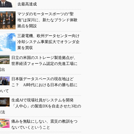
去最高達成
マツダのモータースポーツの“聖
地”は深川に、新たなブランド体験
拠点を開設
三菱電機、欧州データセンター向け
冷却システム事業拡大でオランダ企
業を買収
日立の米国のストレージ製造拠点が、
世界経済フォーラム認定の先進工場に
選出
日本版データスペースの現在地はど
こ？ AI時代における日本の勝ち筋に
ついて
生成AIで現場社員がシステムを開発
「人中心」の製造DXを自走させた3社の
方法
痛みを無駄にしない、震災の教訓をつ
ないでいくということ