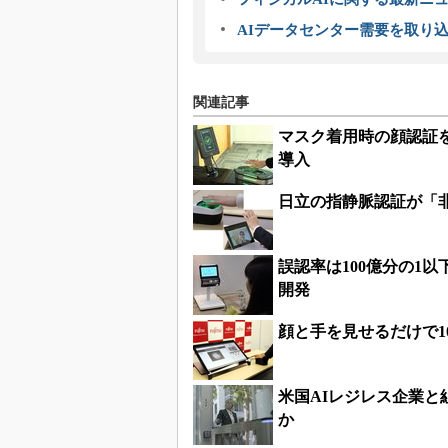
AIデータセンター需要を取り
関連記事
マスク着用時の顔認証
導入
日立の指静脈認証が「
誤認率は100億分の1
開発
顔と手を見せるだけで1
米国AIレジレス企業
か