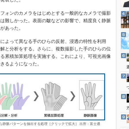
3Dプリンタ
産業オープンネット展
デジタルツインとCAE
フォンのカメラをはじめとする一般的なカメラで撮影
S＆OP
とは難しかった。表面の皺などの影響で、精度良く静脈
題があった。
インダストリー4.0
イノベーション
によって異なる手のひらの反射、浸透の特性を利用
製造業ビッグデータ
分解と分析をする。さらに、複数撮影した手のひらの位
メイドインジャパン
する累積加算処理を実施する。これにより、可視光画像
できるようになった。
植物工場
知財マネジメント
海外生産
グローバル設計・開発
制御セキュリティ
新型コロナへの対応
ら静脈パターンを抽出する処理［クリックで拡大］ 出所：富士通