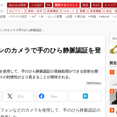
程別：
組み込み開発
メカ設計
製造マネジメント
物流
R＆D
キャリア
FA
業別：
モビリティ
素材／化学
医療機器
ロボット
電機
産業機械
食品・
炭素
サステナ設計
エッジ逆襲
品質
展示会
特集
メ
IoT
AI
ebook
伝承
組み込み開発
CEATEC
読者調査まとめ
編集後記
ンのカメラで手のひら静脈認証...
JIMTOF
保全
メカ設計
つながるクルマ
組込み/エッジ コンピューティング
ス
 AI
製造マネジメント
5G
展＆IoT/5Gソリューション展
VR／AR
FA
ンのカメラで手のひら静脈認証を登
IIFES
モビリティ
フィールドサービス
国際ロボット展
素材／化学
FPGA
製造
ジャパンモビリティショー
組み込み画像技術
を使用して、手のひら静脈認証の登録処理ができる技術を開
TECHNO-FRONTIER
スの利便性がより高まることが期待される。
組み込みモデリング
人テク展
[
MONOist
]
Windows Embedded
スマート工場EXPO
車載ソフト開発
見る
Share
EdgeTech+
ISO26262
日本ものづくりワールド
ートフォンなどのカメラを使用して、手のひら静脈認証の
無償設計ツール
AUTOMOTIVE WORLD
と発表した。