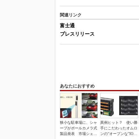
関連リンク
富士通
プレスリリース
あなたにおすすめ
狭小な駐車場に、シャ
異例ヒット？ 使い勝
ープがポールカメラ式
手にこだわったオムロ
製品発表 市場シェア
ンの“オープンな”IO-L