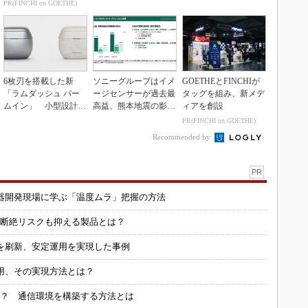
K」に電動システ...
性能向上
PR(FINCHI on GOETHE)
6枚刃を搭載した新
ソニーグループはイメ
GOETHEとFINCHIが
「ラムダッシュ パー
ージセンサーが過去最
タッグを組み、新メデ
ムイン」 小型設計と
高益、熊本地震の影響
ィアを創設
意匠性をさらに追求
も限定的
PR(FINCHI on GOETHE)
Recommended by
PR
器開発現場に学ぶ「温度ムラ」把握の方法
信断絶リスクも抑える製品とは？
を刷新、安定運用を実現した事例
用、その実現方法とは？
る？ 通信環境を構築する方法とは