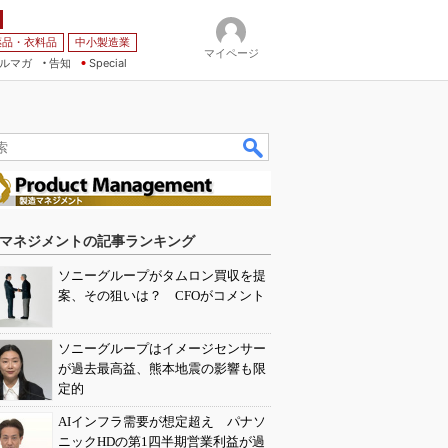
薬品・衣料品
中小製造業
マイページ
ルマガ
告知
Special
マネジメントの記事ランキング
ソニーグループがタムロン買収を提
案、その狙いは？ CFOがコメント
ソニーグループはイメージセンサー
が過去最高益、熊本地震の影響も限
定的
AIインフラ需要が想定超え パナソ
ニックHDの第1四半期営業利益が過