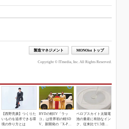
製造マネジメント
MONOist トップ
Copyright © ITmedia, Inc. All Rights Reserved.
【西野亮廣】つくりた
BYDの軽EV「ラッ
ペロブスカイト太陽電
いものを追求できる環
コ」は世界初の軽SD
池の量産に有効なイン
境の作り方とは
V、新開発の「X-PAC
ク、従来比で1.5倍の