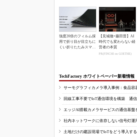
10％目指す
inkマスター
強度20倍のフィルム採
【見城徹×藤田晋】AI
用で折り目が目立ちに
時代でも変わらない経
くい折りたたみスマホ
営者の本質
の新技術
PR(FINCHI on GOETHE)
TechFactory ホワイトペーパー新着情報
サーモグラフィカメラ導入事例：食品容
回線工事不要でIoT通信環境を構築 通
エッジAI搭載カメラサービスの通信基盤
社内ネットワークに依存しない信号灯運
土地だけの建設現場でIoTをどう導入す