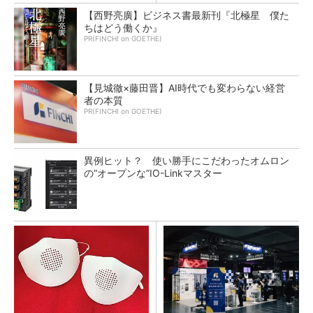
【西野亮廣】ビジネス書最新刊『北極星 僕た
ちはどう働くか』
PR(FINCHI on GOETHE)
【見城徹×藤田晋】AI時代でも変わらない経営
者の本質
PR(FINCHI on GOETHE)
異例ヒット？ 使い勝手にこだわったオムロン
の“オープンな”IO-Linkマスター