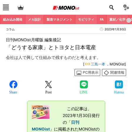
組み込み開発
メカ設計
製造マネジメント
モビリティ
FA
素材／化学
コラム
2023年1月30日
日刊MONOist月曜版 編集後記
「どうする家康」とトヨタと日本電産
会社は人で興して仕組みで残すものだと考えます。
[
三島一孝
，MONOist]
PC用表示
関連情報
Share
Post
LINE
Hatena
この記事は、
2023年1月30日発行
の「
日刊
MONOist
」に掲載されたMONOistの