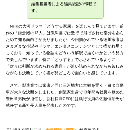
編集担当者による編集後記の転載で
す。
NHKの大河ドラマ「どうする家康」を楽しんで見ています。前
作の「鎌倉殿の13人」は教科書では数行で飛ばされた部分をあら
ためて知る面白さがありましたが、今回描かれている徳川家康は
さまざまな小説やドラマ、エンタメコンテンツとして描かれ尽く
しており、知っている物語をどういう解釈で描くのかという見方
で楽しんでいます。特に「どうする」で示されているように
「次々に判断が求められる家康」が追い詰められながらも苦しみ
ながらも決断していく姿が見どころで面白いと感じています。
さて、製造業では家康と同じ三河地方に本拠を置くトヨタ自動
車が大きな決断をしました。創業家出身で13年間も社長を務めた
豊田章男氏が退任し、新社長兼CEOには執行役員の佐藤恒治氏が
就任する新社長人事を発表したのです。
続きを読むには、
会員登録（無料）
が必須です