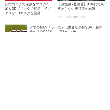
新型コロナで深刻なマスク不
【見城徹×藤田晋】AI時代でも
足を3Dプリンタで解消、イグ
変わらない経営者の本質
アスが3Dマスクを開発
PR(FINCHI on GOETHE)
BYDの軽EV「ラッコ」は世界初の軽SDV、新開
発の「X-PACK」に電動システ...
ペロブスカイト太陽電池の量産に有効なイン
ク、従来比で1.5倍の性能向上
【レベル14】生成AIを味方に、3D CADを使い
こなそう！