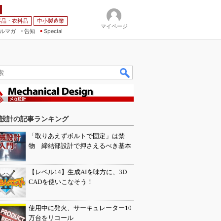
薬品・衣料品
中小製造業
マイページ
ルマガ
告知
Special
設計の記事ランキング
「取りあえずボルトで固定」は禁
物 締結部設計で押さえるべき基本
【レベル14】生成AIを味方に、3D
CADを使いこなそう！
使用中に発火、サーキュレーター10
万台をリコール