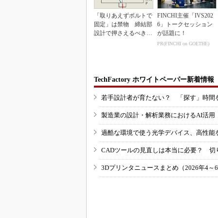
「取りあえずボルトで
FINCHI主催「IVS202
固定」は禁物 締結部
6」トークセッション
設計で押さえるべき基
が話題に！
本
PR(FINCHI on GOETHE)
TechFactory ホワイトペーパー新着情報
若手設計者が育たない？ 「探す」時間
製造業の設計・解析業務におけるAI活
過酷な環境で使う光学デバイス、高性能
CADツールの見直しは本当に必要？ 切
3Dプリンタニュースまとめ（2026年4～