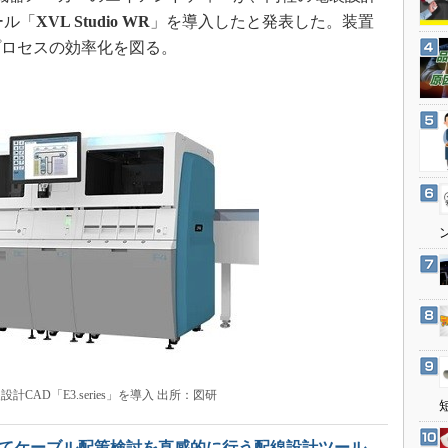
3Dプリンタ
産業オープンネット展
ール「
XVL Studio WR
」を導入したと発表した。装置
デジタルツインとCAE
プロセスの効率化を図る。
S＆OP
インダストリー4.0
イノベーション
製造業ビッグデータ
メイドインジャパン
植物工場
知財マネジメント
海外生産
グローバル設計・開発
制御セキュリティ
新型コロナへの対応
CAD「E3.series」を導入 出所：図研
いてケーブル配策検討を直感的に行う配線設計ツール