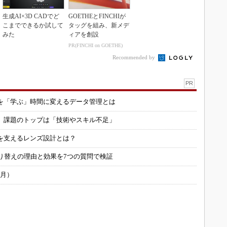
生成AI×3D CADでど
GOETHEとFINCHIが
こまでできるか試して
タッグを組み、新メデ
みた
ィアを創設
PR(FINCHI on GOETHE)
Recommended by
PR
を「学ぶ」時間に変えるデータ管理とは
用 課題のトップは「技術やスキル不足」
を支えるレンズ設計とは？
り替えの理由と効果を7つの質問で検証
6月）