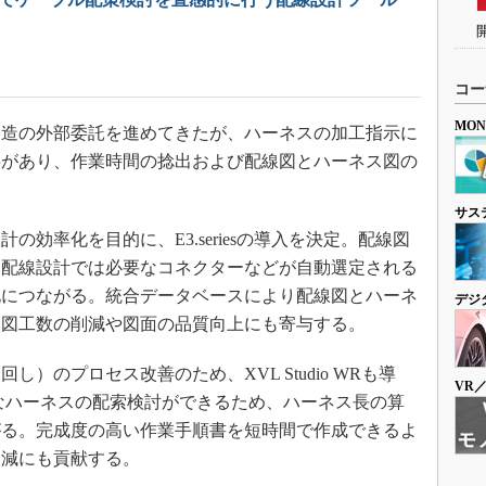
コー
MO
造の外部委託を進めてきたが、ハーネスの加工指示に
要があり、作業時間の捻出および配線図とハーネス図の
。
サス
効率化を目的に、E3.seriesの導入を決定。配線図
、配線設計では必要なコネクターなどが自動選定される
化につながる。統合データベースにより配線図とハーネ
デジ
検図工数の削減や図面の品質向上にも寄与する。
のプロセス改善のため、XVL Studio WRも導
VR
なハーネスの配索検討ができるため、ハーネス長の算
がる。完成度の高い作業手順書を短時間で作成できるよ
軽減にも貢献する。