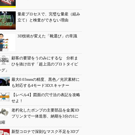
量産プロセスで、完璧な量産（組み
立て）と検査ができない理由
3D技術が変えた「靴選び」の常識
顧客の要望をうのみにするな 分析ま
ひを抜け出す「超上流のプロトタイピ
ング」
最大0.03mmの精度、黒色／光沢素材に
も対応する4モード3Dスキャナー
【レベル4】図面の穴寸法の表記を攻略
せよ！
老朽化したポンプの主要部品を金属3D
プリンタで一体造形、納期を3分の1に
短縮
新型コロナで深刻なマスク不足を3Dプ