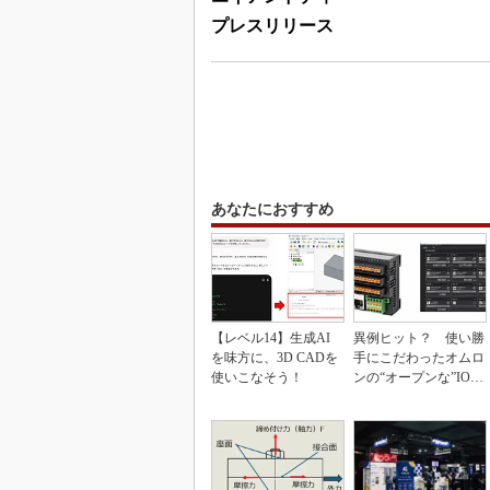
プレスリリース
あなたにおすすめ
【レベル14】生成AI
異例ヒット？ 使い勝
を味方に、3D CADを
手にこだわったオムロ
使いこなそう！
ンの“オープンな”IO-L
inkマスター