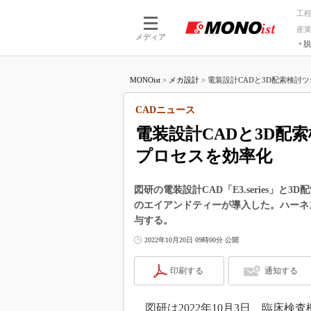
工
産
メディア
脱
つながる技術
AI×技術
MONOist
>
メカ設計
>
電装設計CADと3D配索検討ツ
つながる工場
AI×設備
つながるサービ
Physical
CADニュース
電装設計CADと3D配
プロセスを効率化
図研の電装設計CAD「E3.series」と3
のエイアンドティーが導入した。ハーネ
与する。
2022年10月20日 09時00分 公開
印刷する
通知する
図研は2022年10月3日、臨床