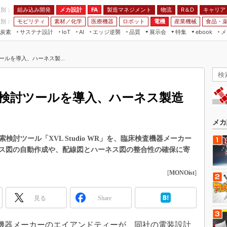
程別：
組み込み開発
メカ設計
製造マネジメント
物流
R＆D
キャリア
FA
業別：
モビリティ
素材／化学
医療機器
ロボット
電機
産業機械
食品・
炭素
サステナ設計
エッジ逆襲
品質
展示会
特集
メ
IoT
AI
ebook
伝承
組み込み開発
CEATEC
読者調査まとめ
編集後記
ールを導入、ハーネス製...
JIMTOF
保全
メカ設計
つながるクルマ
組込み/エッジ コンピューティング
ス
 AI
製造マネジメント
5G
展＆IoT/5Gソリューション展
VR／AR
FA
索検討ツールを導入、ハーネス製造
IIFES
モビリティ
フィールドサービス
国際ロボット展
素材／化学
FPGA
メカ
ジャパンモビリティショー
組み込み画像技術
D配索検討ツール「XVL Studio WR」を、臨床検査機器メーカー
TECHNO-FRONTIER
ス図の自動作成や、配線図とハーネス図の整合性の確保に寄
組み込みモデリング
人テク展
Windows Embedded
[
MONOist
]
スマート工場EXPO
車載ソフト開発
EdgeTech+
見る
Share
ISO26262
日本ものづくりワールド
無償設計ツール
AUTOMOTIVE WORLD
検査機器メーカーのエイアンドティーが、同社の電装設計