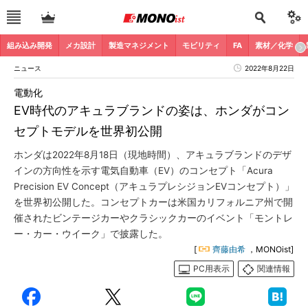
組み込み開発
メカ設計
製造マネジメント
モビリティ
FA
素材／化学
ニュース
2022年8月22日
電動化
EV時代のアキュラブランドの姿は、ホンダがコン
セプトモデルを世界初公開
ホンダは2022年8月18日（現地時間）、アキュラブランドのデザ
インの方向性を示す電気自動車（EV）のコンセプト「Acura
Precision EV Concept（アキュラプレシジョンEVコンセプト）」
を世界初公開した。コンセプトカーは米国カリフォルニア州で開
催されたビンテージカーやクラシックカーのイベント「モントレ
ー・カー・ウイーク」で披露した。
[
齊藤由希
，MONOist]
PC用表示
関連情報