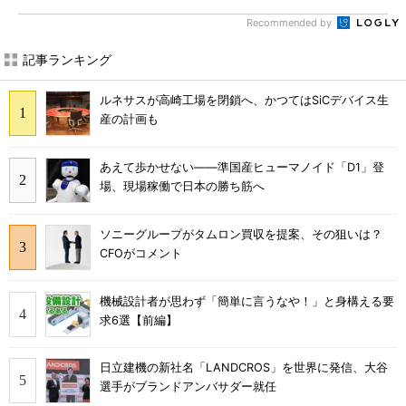
Recommended by
記事ランキング
ルネサスが高崎工場を閉鎖へ、かつてはSiCデバイス生
産の計画も
あえて歩かせない――準国産ヒューマノイド「D1」登
場、現場稼働で日本の勝ち筋へ
ソニーグループがタムロン買収を提案、その狙いは？
CFOがコメント
機械設計者が思わず「簡単に言うなや！」と身構える要
求6選【前編】
日立建機の新社名「LANDCROS」を世界に発信、大谷
選手がブランドアンバサダー就任