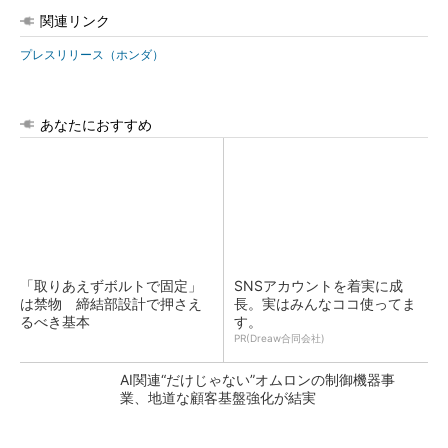
関連リンク
プレスリリース（ホンダ）
あなたにおすすめ
「取りあえずボルトで固定」
SNSアカウントを着実に成
は禁物 締結部設計で押さえ
長。実はみんなココ使ってま
るべき基本
す。
PR(Dreaw合同会社)
AI関連“だけじゃない”オムロンの制御機器事
業、地道な顧客基盤強化が結実