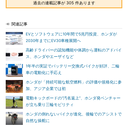
過去の連載記事が 305 件あります
関連記事
EVとソフトウェアに10年間で5兆円投資、ホンダが
2030年までにEV30車種展開へ
高齢ドライバーの認知機能や体調から運転のアドバイ
ス、ホンダやエーザイなど
1年半の実証でバッテリー交換式バイクが好評、二輪
車の電動化に手応え
ホンダが「持続可能な航空燃料」の評価や規格化に参
加、アジア企業では初
電動キックボードの“汚名返上”、ホンダ発ベンチャー
が立ち乗り三輪モビリティ
ホンダの倒れないバイクが進化、後輪でのアシストで
自然な操舵に