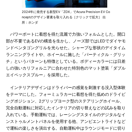
2024年に発売する新型EV「ZDX」でAcura Precision EV Co
nceptのデザイン要素を取り入れる［クリックで拡大］ 出
所：ホンダ
パワーボートに着想を得た流麗で力強いフォルムとした。開口
部が不要であるEVの構造を生かし、ノーズ部ではLEDでダイヤモ
ンドペンタゴングリルを光らせた。シャープな形状のデイタイム
ランニングライトや、ホイールに施した「パーティクル・グリッ
チ」というパターンも特徴としている。ボディーカラーには日差
しの強いカリフォルニアに合わせた特別色のマット塗装「ダブル
エイペックスブルー」を採用した。
インテリアデザインはドライバーの感覚を刺激する没入型体験
をテーマにした。フォーミュラカーに着想を得た低めのドライビ
ングポジション、2グリップヨーク型のステアリングホイール、
完全自動運転に対応したインテリアの切り替えなどの試みを取り
入れている。手動運転では、レーシングスタイルのデジタルなイ
ンストゥルメントパネルを使用する他、アンビエントライトなど
で運転の楽しさを演出する。自動運転中はラウンジモードに切り