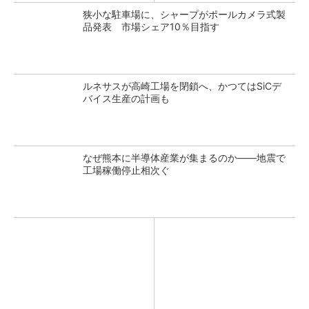
狭小な駐車場に、シャープがポールカメラ式製
品発表 市場シェア10％目指す
ルネサスが高崎工場を閉鎖へ、かつてはSiCデ
バイス生産の計画も
なぜ熊本に半導体産業が集まるのか――地震で
工場稼働停止相次ぐ