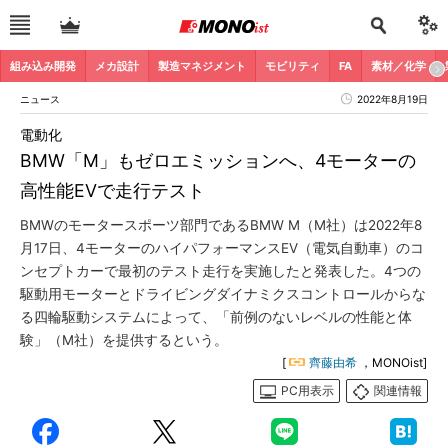
組み込み開発
メカ設計
製造マネジメント
モビリティ
FA
素材／化学
ニュース
2022年8月19日
電動化
BMW「M」もゼロエミッションへ、4モーターの
高性能EVで走行テスト
BMWのモータースポーツ部門であるBMW M（M社）は2022年8
月17日、4モーターのハイパフォーマンスEV（電気自動車）のコ
ンセプトカーで最初のテスト走行を実施したと発表した。4つの
駆動用モーターとドライビングダイナミクスコントロールからな
る四輪駆動システムによって、「前例のないレベルの性能と体
験」（M社）を提供するという。
[
齊藤由希
，MONOist]
PC用表示
関連情報