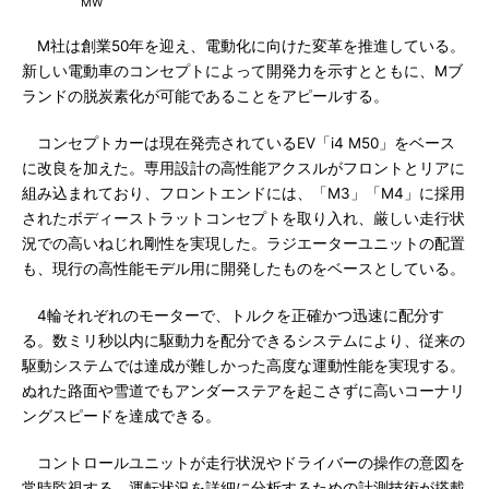
MW
M社は創業50年を迎え、電動化に向けた変革を推進している。
新しい電動車のコンセプトによって開発力を示すとともに、Mブ
ランドの脱炭素化が可能であることをアピールする。
コンセプトカーは現在発売されているEV「i4 M50」をベース
に改良を加えた。専用設計の高性能アクスルがフロントとリアに
組み込まれており、フロントエンドには、「M3」「M4」に採用
されたボディーストラットコンセプトを取り入れ、厳しい走行状
況での高いねじれ剛性を実現した。ラジエーターユニットの配置
も、現行の高性能モデル用に開発したものをベースとしている。
4輪それぞれのモーターで、トルクを正確かつ迅速に配分す
る。数ミリ秒以内に駆動力を配分できるシステムにより、従来の
駆動システムでは達成が難しかった高度な運動性能を実現する。
ぬれた路面や雪道でもアンダーステアを起こさずに高いコーナリ
ングスピードを達成できる。
コントロールユニットが走行状況やドライバーの操作の意図を
常時監視する。運転状況を詳細に分析するための計測技術が搭載