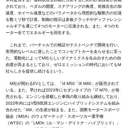
されており、ペダルの開度、ステアリングの角度、前後左右の加
速度、ホイール速度などのパラメータから理想的な駆動力の伝達
を数ミリ秒で計算。制御の指示は多板クラッチやディファレンシ
ャルギアを通じて4つのモーターに伝達される。また、4つのモ
ーター全てでエネルギーを回生する。
これまで、バーチャルでの検証やテストベンチで開発を行い、
実用的なレベルに達したことでコンセプトカーを走らせるに至っ
た。電動化によってM社らしいダイナミクスを生み出すための自
由度が高まるとしており、ゼロエミッションの時代においてもM
社らしさを提供し続けるという。
M社が関わるEVとしては、「i4 M50「iX M60」が販売されて
いる。また、早ければ2023年にセダンタイプの「i7 M70」が発
売される。エンジンを搭載した車両の取り組みも継続しており、
2022年内にはV型8気筒エンジンにハイブリッドシステムを組み
合わせた「XM」の生産が始まる。また、国際モータースポーツ
協会（IMSA）のウェザーテック・スポーツカー選手権
（WTSC）の「LMDh（ル・マン・デイトナ・ハイブリッド）」