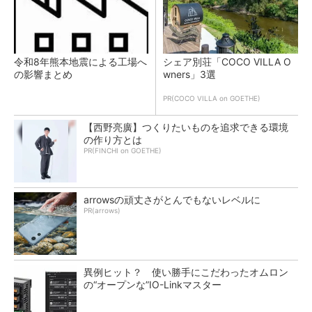
令和8年熊本地震による工場へ
シェア別荘「COCO VILLA O
の影響まとめ
wners」3選
PR(COCO VILLA on GOETHE)
【西野亮廣】つくりたいものを追求できる環境
の作り方とは
PR(FINCHI on GOETHE)
arrowsの頑丈さがとんでもないレベルに
PR(arrows)
異例ヒット？ 使い勝手にこだわったオムロン
の“オープンな”IO-Linkマスター