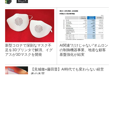
新型コロナで深刻なマスク不
AI関連“だけじゃない”オムロン
足を3Dプリンタで解消、イグ
の制御機器事業、地道な顧客
アスが3Dマスクを開発
基盤強化が結実
【見城徹×藤田晋】AI時代でも変わらない経営
者の本質
PR(FINCHI on GOETHE)
【レベル14】生成AIを味方に、3D CADを使い
こなそう！