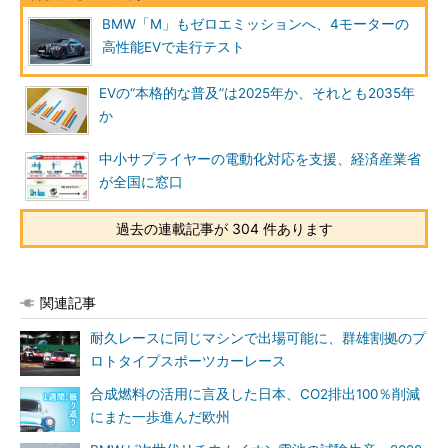
BMW「M」もゼロエミッションへ、4モーターの
高性能EVで走行テスト
EVの“本格的な普及”は2025年か、それとも2035年
か
中小サプライヤーの電動化対応を支援、経済産業省
が全国に窓口
過去の連載記事が 304 件あります
関連記事
耐久レースに同じマシンで出場可能に、群雄割拠のプ
ロトタイプスポーツカーレース
合成燃料の活用に言及した日本、CO2排出100％削減
にまた一歩進んだ欧州